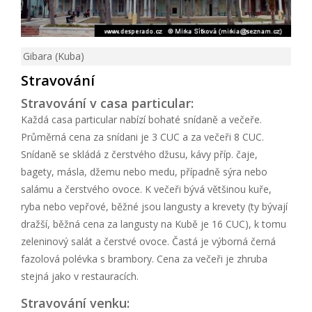
Gibara (Kuba)
Stravování
Stravování v casa particular:
Každá casa particular nabízí bohaté snídaně a večeře.
Průměrná cena za snídani je 3 CUC a za večeři 8 CUC.
Snídaně se skládá z čerstvého džusu, kávy příp. čaje,
bagety, másla, džemu nebo medu, případně sýra nebo
salámu a čerstvého ovoce. K večeři bývá většinou kuře,
ryba nebo vepřové, běžné jsou langusty a krevety (ty bývají
dražší, běžná cena za langusty na Kubě je 16 CUC), k tomu
zeleninový salát a čerstvé ovoce. Častá je výborná černá
fazolová polévka s brambory. Cena za večeři je zhruba
stejná jako v restauracích.
Stravování venku: