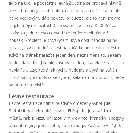
Jídlo na ulici je podstatně levnější. Volně se prodává hlavně
pizza, hamburger nebo obložená houska např. s rybím filé
nebo vepřovým, dále pak tzv. briquette, ale to není zrovna
nejchutnější záležitost. Cenová relace je cca 3 - 8 Kč/ks,
takže za jedno peso convertible můžete mít třeba 5
housek. Problém je s výskytem, bývá dost náhoda na ně
narazit, bývají hodně u cest na začátku nebo konci města.
Když na stánek narazíte jeden den, neznamená to, že tam
bude i další den. Jakmile zásoby dojdou, stánek se zavře. To
neplatí u pizzy, která tak rychle nedojde a bývá na stálém
místě každý den. Bývá se sýrem, salámem a s obojím, peče
se přímo na místě.
Levné restaurace:
Levné restaurace nabízí relativně omezený výběr jídel.
Státní sít rychlého občerstvení El Rápido, je v každém
městě, nabízí pizzu ohřátou v mikrovlnce, hranolky, špagety
a hamburgery, podle toho, co zrovna je. Zavírá se v 21,00.
Klasické levné restaurace nebo spíše bistra nabízí párek v