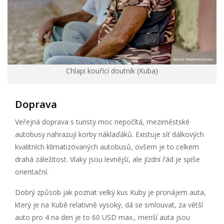
Chlapi kouřící doutník (Kuba)
Doprava
Veřejná doprava s turisty moc nepočítá, meziměstské
autobusy nahrazují korby náklaďáků. Existuje síť dálkových
kvalitních klimatizovaných autobusů, ovšem je to celkem
drahá záležitost. Vlaky jsou levnější, ale jízdní řád je spíše
orientační.
Dobrý způsob jak poznat velký kus Kuby je pronájem auta,
který je na Kubě relativně vysoký, dá se smlouvat, za větší
auto pro 4 na den je to 60 USD max., menší auta jsou