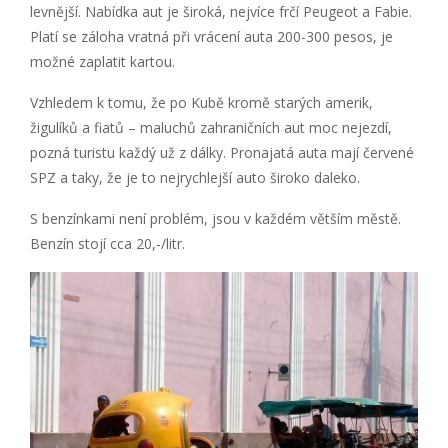
levnější. Nabídka aut je široká, nejvíce frčí Peugeot a Fabie.
Platí se záloha vratná při vrácení auta 200-300 pesos, je
možné zaplatit kartou.
Vzhledem k tomu, že po Kubě kromě starých amerik,
žigulíků a fiatů – maluchů zahraničních aut moc nejezdí,
pozná turistu každý už z dálky. Pronajatá auta mají červené
SPZ a taky, že je to nejrychlejší auto široko daleko.
S benzínkami není problém, jsou v každém větším městě.
Benzín stojí cca 20,-/litr.