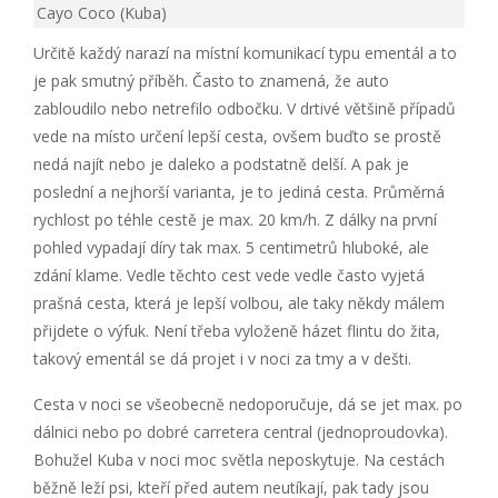
Cayo Coco (Kuba)
Určitě každý narazí na místní komunikací typu ementál a to
je pak smutný příběh. Často to znamená, že auto
zabloudilo nebo netrefilo odbočku. V drtivé většině případů
vede na místo určení lepší cesta, ovšem buďto se prostě
nedá najít nebo je daleko a podstatně delší. A pak je
poslední a nejhorší varianta, je to jediná cesta. Průměrná
rychlost po téhle cestě je max. 20 km/h. Z dálky na první
pohled vypadají díry tak max. 5 centimetrů hluboké, ale
zdání klame. Vedle těchto cest vede vedle často vyjetá
prašná cesta, která je lepší volbou, ale taky někdy málem
přijdete o výfuk. Není třeba vyloženě házet flintu do žita,
takový ementál se dá projet i v noci za tmy a v dešti.
Cesta v noci se všeobecně nedoporučuje, dá se jet max. po
dálnici nebo po dobré carretera central (jednoproudovka).
Bohužel Kuba v noci moc světla neposkytuje. Na cestách
běžně leží psi, kteří před autem neutíkají, pak tady jsou