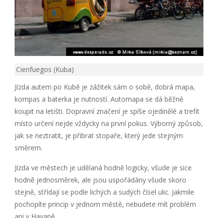
Cienfuegos (Kuba)
Jízda autem po Kubě je zážitek sám o sobě, dobrá mapa,
kompas a baterka je nutností. Automapa se dá běžně
koupit na letišti. Dopravní značení je spíše ojedinělé a trefit
místo určení nejde vždycky na první pokus. Výborný způsob,
jak se neztratit, je přibrat stopaře, který jede stejným
směrem.
Jízda ve městech je udělaná hodně logicky, všude je sice
hodně jednosměrek, ale jsou uspořádány všude skoro
stejně, střídají se podle lichých a sudých čísel ulic. Jakmile
pochopíte princip v jednom městě, nebudete mít problém
ani v Havaně.