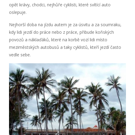
opět krávy, chodci, nejhůře cyklisti, které svítící auto
oslepuje.
Nejhorší doba na jízdu autem je za úsvitu a za soumraku,
kdy lidi jezdí do práce nebo z práce, přibude koňských
povozů a náklaďáků, které na korbě vozí lidi místo
meziměstských autobusů a taky cyklistů, kteří jezdí často
vedle sebe.