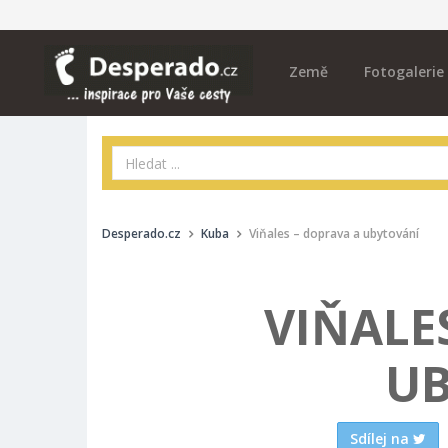
Země
Fotogalerie
Desperado.cz
Kuba
Viňales – doprava a ubytování
VIŇALE
UB
Sdílej na