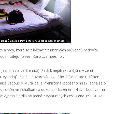
 a rady, které se z běžných turistických průvodců nedovíte.
olí – zdejšího vesničana „campesino“.
Jazmines a La Eremita). Patří k nejatraktivnějším v zemi.
 Vypadají pěkně – pozorováno z dálky. Dále je zde také kemp,
ice vedoucí k Mural de la Prehistoria (popsáno níže). Jedná se o
roztroušenými chatkami a dokonce i bazénem. Hlavní budova má
naše vyprahlá hrdla při jedné z výzkumných cest. Cena 15 CUC za