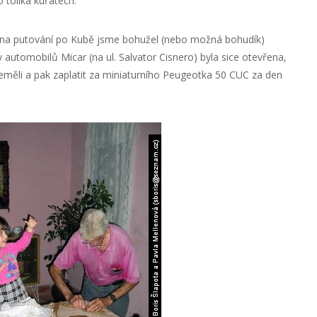
tolika kuřatech.
il na putování po Kubě jsme bohužel (nebo možná bohudík)
 automobilů Micar (na ul. Salvator Cisnero) byla sice otevřena,
eměli a pak zaplatit za miniaturního Peugeotka 50 CUC za den