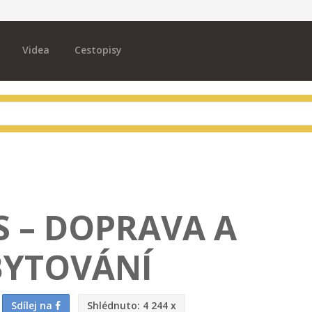
Videa
Cestopisy
S – DOPRAVA A
YTOVÁNÍ
Sdílej na
Shlédnuto:
4 244 x