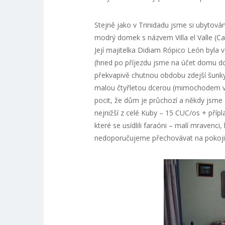
Stejně jako v Trinidadu jsme si ubytová
modrý domek s názvem Villa el Valle (Call
Její majitelka Didiam Rópico León byla v
(hned po příjezdu jsme na účet domu do
překvapivě chutnou obdobu zdejší šunk
malou čtyřletou dcerou (mimochodem velká
pocit, že dům je průchozí a někdy jsme a
nejnižší z celé Kuby – 15 CUC/os + přípla
které se usídlili faraóni – malí mravenci
nedoporučujeme přechovávat na pokoji