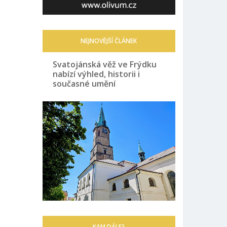
NEJNOVĚJŠÍ ČLÁNEK
Svatojánská věž ve Frýdku
nabízí výhled, historii i
současné umění
KAM DÁLE?