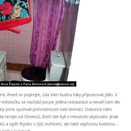
mí, ihned se poptejte, zda Vám budou taky připravovat jídlo. V
v městečku se nachází pouze jediná restaurace a nevaří tam dle
ději jsme využívali pohostinnosti naší domácí. Dokonce nám
a recept od Slovinců, kteří zde byli v minulosti ubytování. Jinak
tů a opět frijoles s rýží, kuřetem, ale také vepřovou kotletou –