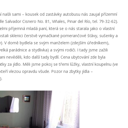
ní našli sami – kousek od zastávky autobusu nás zaujal přízemní
e Salvador Cisnero No. 81, Viñales, Pinar del Río, tel. 79-32-62).
elmi příjemná mladá paní, která se o nás starala jako o vlastní
stali sklenici čerstvě vymačkané pomerančové šťávy, sušenky a
y). V domě bydlela se svým manželem (zdejším úředníkem),
 parádnice a stydlivka) a svými rodiči. I tady jsme zažili
ni nevěděli, kdo další tady bydlí. Cena ubytování zde byla
tky za jídlo. Měli jsme pokoj se třemi lůžky, vlastní koupelnu (ve
, kteří vlezou opravdu všude. Pozor na zbytky jídla –
).