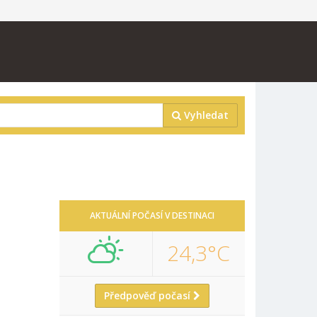
Vyhledat
AKTUÁLNÍ POČASÍ V DESTINACI
24,3°C
Předpověď počasí