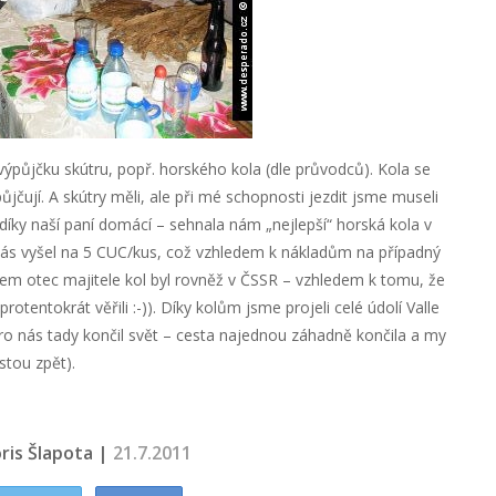
ýpůjčku skútru, popř. horského kola (dle průvodců). Kola se
jčují. A skútry měli, ale při mé schopnosti jezdit jsme museli
 díky naší paní domácí – sehnala nám „nejlepší“ horská kola v
 nás vyšel na 5 CUC/kus, což vzhledem k nákladům na případný
dem otec majitele kol byl rovněž v ČSSR – vzhledem k tomu, že
otentokrát věřili :-)). Díky kolům jsme projeli celé údolí Valle
o nás tady končil svět – cesta najednou záhadně končila a my
stou zpět).
ris Šlapota |
21.7.2011