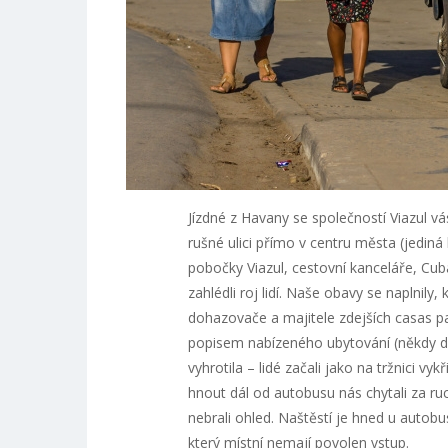
Jízdné z Havany se společností Viazul vá
rušné ulici přímo v centru města (jediná h
pobočky Viazul, cestovní kanceláře, Cu
zahlédli roj lidí. Naše obavy se naplnil
dohazovače a majitele zdejších casas par
popisem nabízeného ubytování (někdy dop
vyhrotila – lidé začali jako na tržnici vy
hnout dál od autobusu nás chytali za r
nebrali ohled. Naštěstí je hned u auto
který místní nemají povolen vstup.