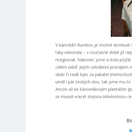
V kanceláři Rumbos je možné domluvit v
taky nekonala – v současné době již nepů
rezignovat. Nakonec jsme si kola půjčili
celém údolí. Jejich celodenní pronájem
skútr či taxík bylo za pakatel (mimocho
uměl i pár českých slov, tak jsme mu to pr
Ancón až ke kávovníkovým plantážím (pr
se museli vracet stejnou krkolomnou ce
Bo