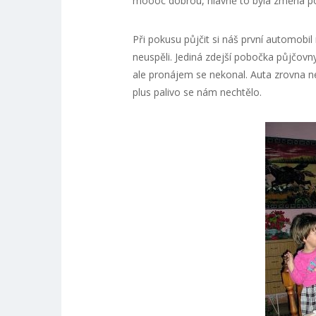
moooc dobrou, hlavně to byla změna po 
Při pokusu půjčit si náš první automob
neuspěli. Jediná zdejší pobočka půjčovny
ale pronájem se nekonal. Auta zrovna n
plus palivo se nám nechtělo.