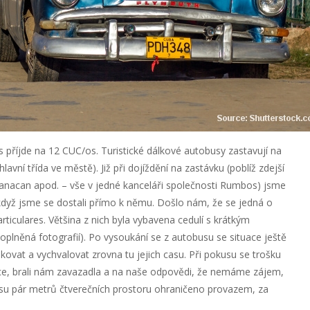
s příjde na 12 CUC/os. Turistické dálkové autobusy zastavují na
lavní třída ve městě). Již při dojíždění na zastávku (poblíž zdejší
banacan apod. – vše v jedné kanceláři společnosti Rumbos) jsme
y, když jsme se dostali přímo k němu. Došlo nám, že se jedná o
ticulares. Většina z nich byla vybavena cedulí s krátkým
lněná fotografií). Po vysoukání se z autobusu se situace ještě
křikovat a vychvalovat zrovna tu jejich casu. Při pokusu se trošku
uce, brali nám zavazadla a na naše odpovědi, že nemáme zájem,
busu pár metrů čtverečních prostoru ohraničeno provazem, za