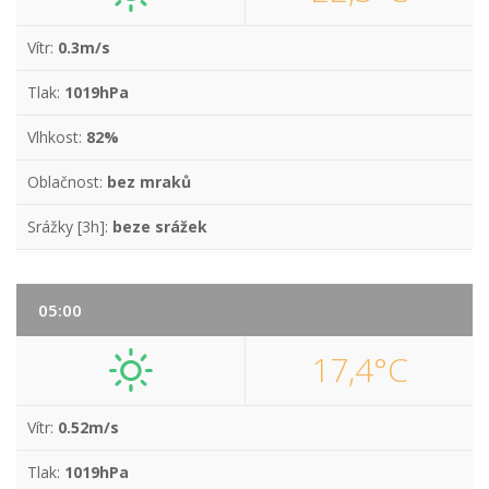
Vítr:
0.3m/s
Tlak:
1019hPa
Vlhkost:
82%
Oblačnost:
bez mraků
Srážky [3h]:
beze srážek
05:00
17,4°C
Vítr:
0.52m/s
Tlak:
1019hPa