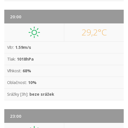
20:00
29,2°C
Vítr:
1.59m/s
Tlak:
1018hPa
Vlhkost:
68%
Oblačnost:
10%
Srážky [3h]:
beze srážek
23:00