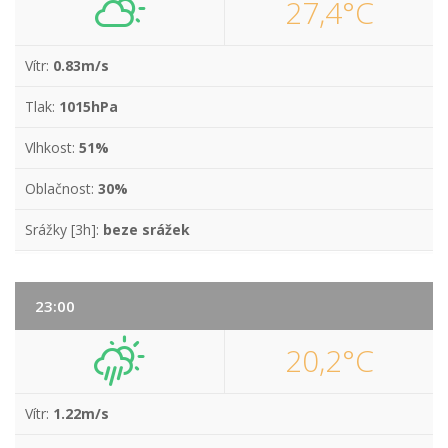
27,4°C
Vítr:
0.83m/s
Tlak:
1015hPa
Vlhkost:
51%
Oblačnost:
30%
Srážky [3h]:
beze srážek
23:00
20,2°C
Vítr:
1.22m/s