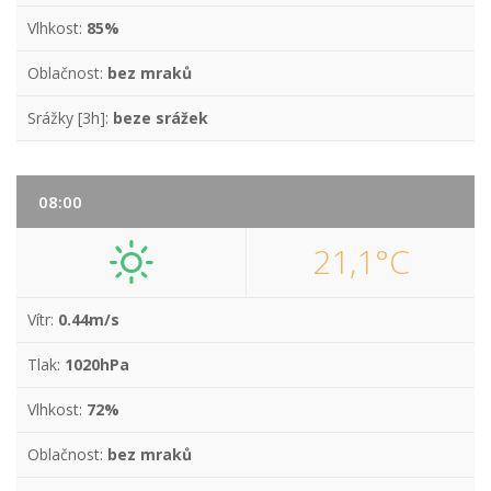
Vlhkost:
85%
Oblačnost:
bez mraků
Srážky [3h]:
beze srážek
08:00
21,1°C
Vítr:
0.44m/s
Tlak:
1020hPa
Vlhkost:
72%
Oblačnost:
bez mraků