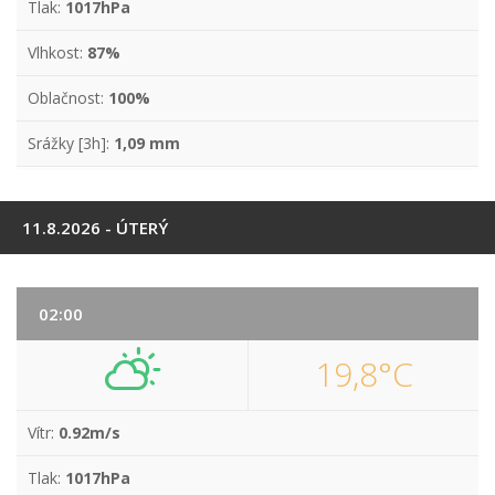
Tlak:
1017hPa
Vlhkost:
87%
Oblačnost:
100%
Srážky [3h]:
1,09 mm
11.8.2026 - ÚTERÝ
02:00
19,8°C
Vítr:
0.92m/s
Tlak:
1017hPa