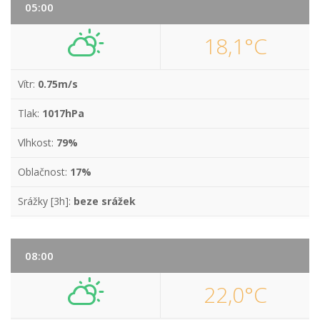
05:00
18,1°C
Vítr:
0.75m/s
Tlak:
1017hPa
Vlhkost:
79%
Oblačnost:
17%
Srážky [3h]:
beze srážek
08:00
22,0°C