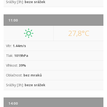
Srážky [3h]:
beze srážek
11:00
27,8°C
Vítr:
1.44m/s
Tlak:
1019hPa
Vlhkost:
39%
Oblačnost:
bez mraků
Srážky [3h]:
beze srážek
14:00