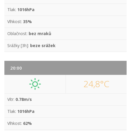
Tlak:
1016hPa
Vlhkost:
35%
Oblačnost:
bez mraků
Srážky [3h]:
beze srážek
20:00
24,8°C
Vítr:
0.78m/s
Tlak:
1016hPa
Vlhkost:
62%