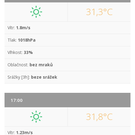
31,3°C
Vítr:
1.8m/s
Tlak:
1018hPa
Vlhkost:
33%
Oblačnost:
bez mraků
Srážky [3h]:
beze srážek
17:00
31,8°C
Vítr:
1.23m/s