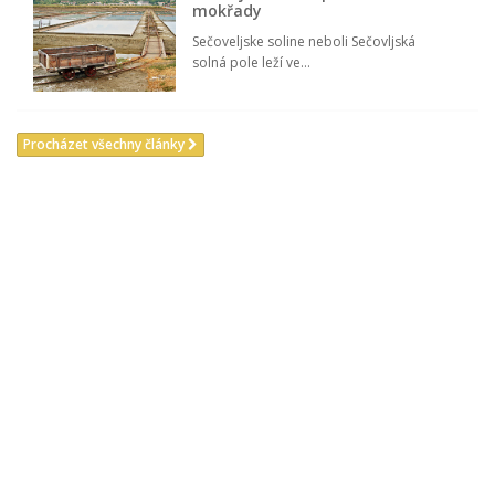
mokřady
Sečoveljske soline neboli Sečovljská
solná pole leží ve...
Procházet všechny články