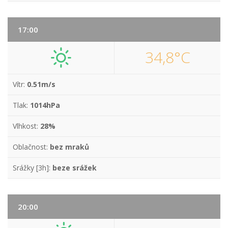
17:00
34,8°C
Vítr:
0.51m/s
Tlak:
1014hPa
Vlhkost:
28%
Oblačnost:
bez mraků
Srážky [3h]:
beze srážek
20:00