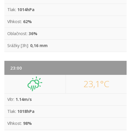
Tlak:
1014hPa
Vlhkost:
62%
Oblačnost:
36%
Srážky [3h]:
0,16 mm
23:00
23,1°C
Vítr:
1.14m/s
Tlak:
1018hPa
Vlhkost:
98%