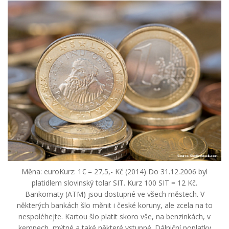
Měna: euroKurz: 1€ = 27,5,- Kč (2014) Do 31.12.2006 byl
platidlem slovinský tolar SIT. Kurz 100 SIT = 12 Kč.
Bankomaty (ATM) jsou dostupné ve všech městech. V
některých bankách šlo měnit i české koruny, ale zcela na to
nespoléhejte. Kartou šlo platit skoro vše, na benzinkách, v
kempech, mýtné a také některé vstupné. Dálniční poplatky