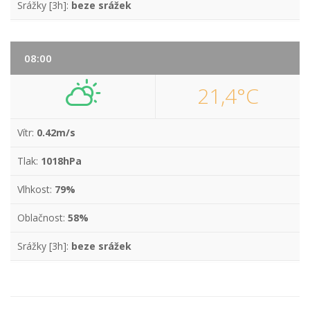
Srážky [3h]:
beze srážek
08:00
21,4°C
Vítr:
0.42m/s
Tlak:
1018hPa
Vlhkost:
79%
Oblačnost:
58%
Srážky [3h]:
beze srážek