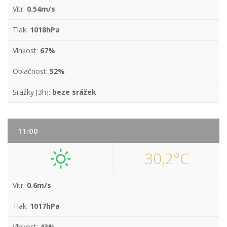
Vítr:
0.54m/s
Tlak:
1018hPa
Vlhkost:
67%
Oblačnost:
52%
Srážky [3h]:
beze srážek
11:00
30,2°C
Vítr:
0.6m/s
Tlak:
1017hPa
Vlhkost:
43%