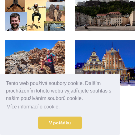
Tento web používá soubory cookie. Dalším
procházením tohoto webu vyjadřujete souhlas s
Reklama
naším používáním souborů cookie.
Více informací o cookie.
V pořádku