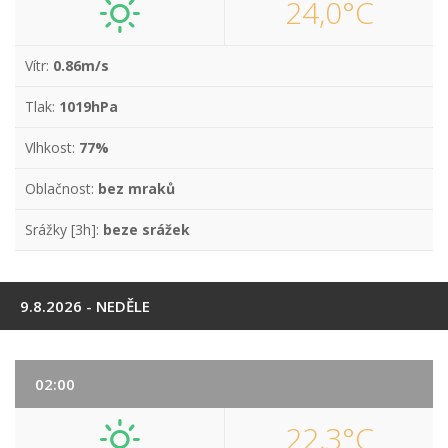
24,0°C
Vítr:
0.86m/s
Tlak:
1019hPa
Vlhkost:
77%
Oblačnost:
bez mraků
Srážky [3h]:
beze srážek
9.8.2026 - NEDĚLE
02:00
22,3°C