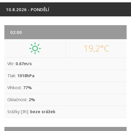
10.8.2026 - PONDĚLÍ
02:00
19,2°C
Vítr:
0.67m/s
Tlak:
1018hPa
Vlhkost:
77%
Oblačnost:
2%
Srážky [3h]:
beze srážek