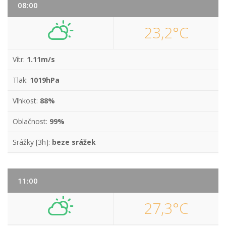
08:00
23,2°C
Vítr:
1.11m/s
Tlak:
1019hPa
Vlhkost:
88%
Oblačnost:
99%
Srážky [3h]:
beze srážek
11:00
27,3°C