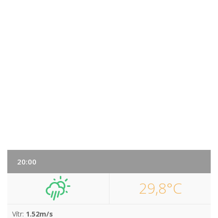
20:00
29,8°C
Vítr:
1.52m/s