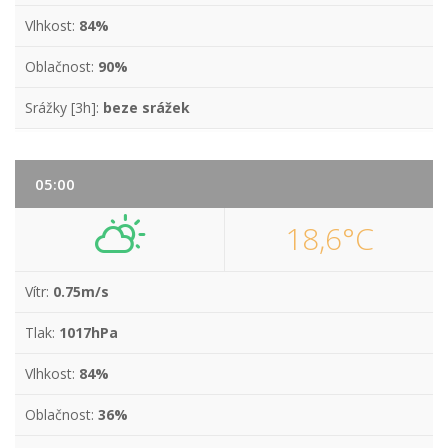
Vlhkost:
84%
Oblačnost:
90%
Srážky [3h]:
beze srážek
05:00
18,6°C
Vítr:
0.75m/s
Tlak:
1017hPa
Vlhkost:
84%
Oblačnost:
36%