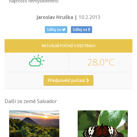
naprosto nemyslitelného.
Jaroslav Hruška |
10.2.2013
Sdílej na
Sdílej na
AKTUÁLNÍ POČASÍ V DESTINACI
28,0°C
Předpověď počasí
Další ze země Salvador