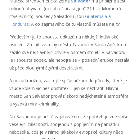
Maličká středoamerická země
Salvador
má přibližně šest
milionů obyvatel (rozloha činí asi „jen“ 21 tisíc kilometrů
čtverečních). Sousedy Salvadoru jsou
Guatemala
a
Honduras
. A co zajímavého že tu vlastně můžete najít?
Především je to spousta odkazů na někdejší indiánské
osídlení. Zmínit lze ruiny města Tazumal v Santa Aně, které
zažilo své nejslavnější chvíle v osmém století. V Salvadoru
je i spousta sopek, ale nebojte se – poslední erupce nastala
už před dlouhými čtyřmi desetiletími.
A pokud možno, zavítejte spíše někam do přírody, které je
všude kolem víc než dostatek – jen se neztratit. Hlavní
město San Salvador provází skoro nedýchatelná atmosféra
a vysoká míra kriminality.
Na Salvadoru je určitě zajímavé i to, že pohřeb je zde spíše
veselejší záležitostí, spojenou s popíjením na památku
nebožtíka, což je v rámci jakékoliv evropské kultury něco