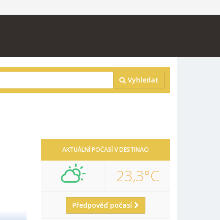
Vyhledat
AKTUÁLNÍ POČASÍ V DESTINACI
23,3°C
Předpověď počasí