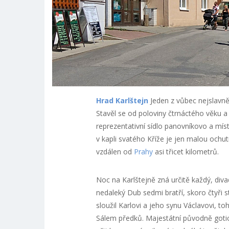
Hrad Karlštejn
Jeden z vůbec nejslavněj
Stavěl se od poloviny čtrnáctého věku a 
reprezentativní sídlo panovníkovo a místo
v kapli svatého Kříže je jen malou ochutn
vzdálen od
Prahy
asi třicet kilometrů.
Noc na Karlštejně zná určitě každý, divad
nedaleký Dub sedmi bratří, skoro čtyři st
sloužil Karlovi a jeho synu Václavovi, t
Sálem předků. Majestátní původně gotický