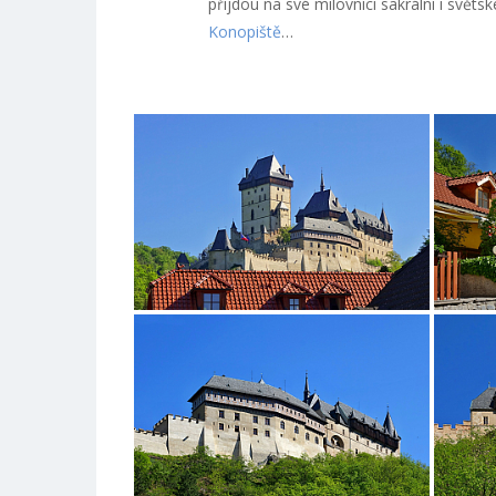
přijdou na své milovníci sakrální i světs
Konopiště
…