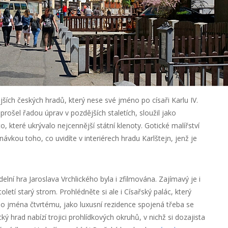
ších českých hradů, který nese své jméno po císaři Karlu IV.
prošel řadou úprav v pozdějších staletích, sloužil jako
, které ukrývalo nejcennější státní klenoty. Gotické malířství
ávkou toho, co uvidíte v interiérech hradu Karlštejn, jenž je
elní hra Jaroslava Vrchlického byla i zfilmována. Zajímavý je i
oletí starý strom. Prohlédněte si ale i Císařský palác, který
oho jména čtvrtému, jako luxusní rezidence spojená třeba se
 hrad nabízí trojici prohlídkových okruhů, v nichž si dozajista