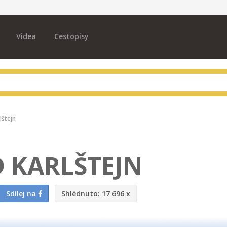
Videa
Cestopisy
lštejn
 KARLŠTEJN
Sdílej na
Shlédnuto:
17 696 x