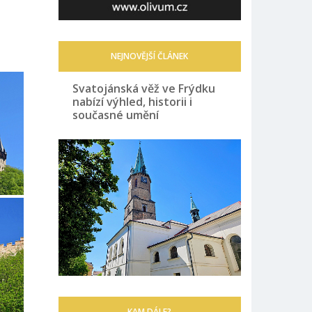
NEJNOVĚJŠÍ ČLÁNEK
Svatojánská věž ve Frýdku
nabízí výhled, historii i
současné umění
KAM DÁLE?