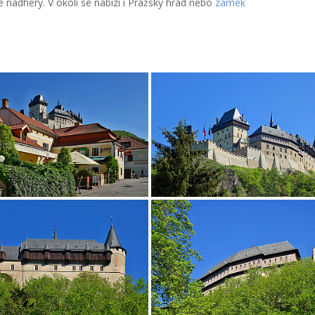
ké nádhery. V okolí se nabízí i Pražský hrad nebo
zámek