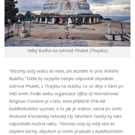
Velký Budha na ostrově Phuket (Thajsko)
“Všechny cesty vedou do nebe, ale vezměte to přes Velkého
Buddhu,”
tohle by nejspíše nebylo odpovědí obyvatele
ostrova Phuket, v Thajsku na otázku, co se děje s Vámi po
Vaší smrti. Podle webu organizace
Office of International
Religious Freedom
je v této zemi přibližně 95% lidí
buddhistického vyznání, a to jak je známo, nemá po smrti
doslovné křesťanský nebeský ráj. Mnohem častěji by Vám
odpověděli možná takto:
“Všechny cesty by měly vést ke
zlepšení karmy, abychom se mohli probudit v buddhistickém