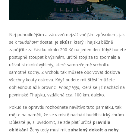
Nej-pohodlnějším a zároveň nejzáživnějším způsobem, jak
se k
“Buddhovi
”
dostat, je
skútr
, který Thajsku běžně
zapůjčíte za částku okolo 200 Kč na jeden den. Když budete
postupně stoupat k výšinám, určitě stojí za to zpomalit a
užívat si okolní výhledy, které samozřejmě vrcholí u
samotné sochy. Z vrcholu tak můžete obdivovat doslova
všechny kouty ostrova. Když budete mít štěstí můžete
dohlédnout až k provincii
Phang Nga
, která se již nachází na
pevninské Thajsku, vzdálená cca. 100 km. daleko.
Pokud se opravdu rozhodnete navštívit tuto památku, tak
mějte na paměti, že se v místě nachází buddhistický chrám.
Důležité je, si uvědomit, že zde platí určitá
pravidla
oblékání
. Ženy tedy musí mít
zahalený dekolt a nohy
.