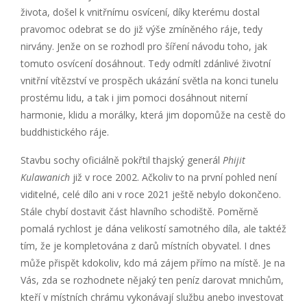
života, došel k vnitřnímu osvícení, díky kterému dostal
pravomoc odebrat se do již výše zmíněného ráje, tedy
nirvány. Jenže on se rozhodl pro šíření návodu toho, jak
tomuto osvícení dosáhnout. Tedy odmítl zdánlivé životní
vnitřní vítězství ve prospěch ukázání světla na konci tunelu
prostému lidu, a tak i jim pomoci dosáhnout niterní
harmonie, klidu a morálky, která jim dopomůže na cestě do
buddhistického ráje.
Stavbu sochy oficiálně pokřtil thajský generál
Phijit
Kulawanich
již v roce 2002. Ačkoliv to na první pohled není
viditelné, celé dílo ani v roce 2021 ještě nebylo dokončeno.
Stále chybí dostavit část hlavního schodiště. Poměrně
pomalá rychlost je dána velikostí samotného díla, ale taktéž
tím, že je kompletována z darů místních obyvatel. I dnes
může přispět kdokoliv, kdo má zájem přímo na místě. Je na
Vás, zda se rozhodnete nějaký ten peníz darovat mnichům,
kteří v místních chrámu vykonávají službu anebo investovat