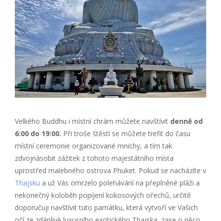
Velkého Buddhu i místní chrám můžete navštívit
denně
od
6:00 do 19:00.
Při troše štěstí se můžete trefit do času
místní ceremonie organizované mnichy, a tím tak
zdvojnásobit zážitek z tohoto majestátního místa
uprostřed malebného ostrova Phuket. Pokud se nacházíte v
Thajsku
a už Vás omrzelo polehávání na přeplněné pláži a
nekonečný koloběh popíjení kokosových ořechů, určitě
doporučuji navštívit tuto památku, která vytvoří ve Vašich
očí ze zdánlivě luxusního exotického Thajska, zase o něco