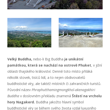
Velký Buddha,
nebo-li Big Buddha
je unikátní
památkou, která se nachází na ostrově Phuket
, v jižní
oblasti thajského království. Denně toto místo přiláká
několik stovek, tisíců lidí, a to nejen obdivovatelů
buddhistické víry, ale taktéž místních či zahraničních turistů.
Původní název
Phraphutthamingmongkhol-akenagakhiri
Buddha
v doslovném překladu znamená
Štěstí na vrcholu
hory Nagakerd.
Buddha jakožto hlavní symbol
buddhistické víry se během svého života vzdal luxusního