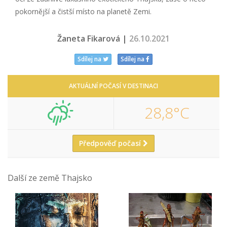
pokornější a čistší místo na planetě Zemi.
Žaneta Fikarová |
26.10.2021
Sdílej na
Sdílej na
AKTUÁLNÍ POČASÍ V DESTINACI
28,8°C
Předpověď počasí
Další ze země Thajsko