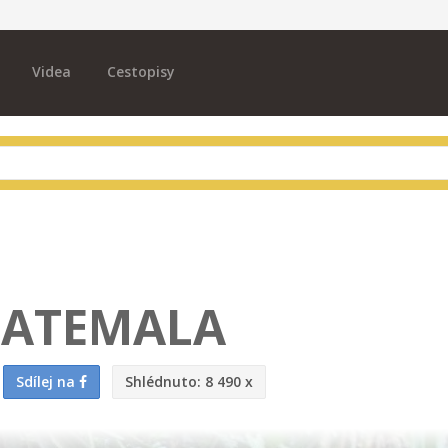
Videa
Cestopisy
ATEMALA
Sdílej na
Shlédnuto:
8 490 x