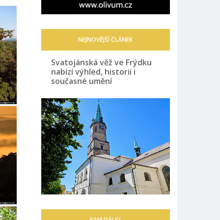
NEJNOVĚJŠÍ ČLÁNEK
Svatojánská věž ve Frýdku
nabízí výhled, historii i
současné umění
KAM DÁLE?