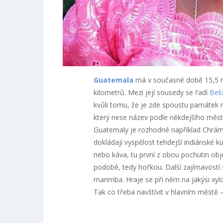
Guatemala
má v současné době 15,5 mili
kilometrů. Mezi její sousedy se řadí
Beli
kvůli tomu, že je zde spoustu památek n
který nese název podle někdejšího města
Guatemaly je rozhodně například Chrám 
dokládají vyspělost tehdejší indiánské 
nebo káva, tu první z obou pochutin objevi
podobě, tedy hořkou. Další zajímavostí
marimba. Hraje se při něm na jakýsi xy
Tak co třeba navštívit v hlavním městě 