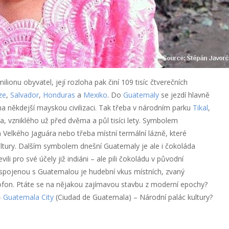
onu obyvatel, její rozloha pak činí 109 tisíc čtverečních
ze
,
Salvador
,
Honduras
a
Mexiko
. Do
Guatemaly
se jezdí hlavně
a někdejší mayskou civilizaci. Tak třeba v národním parku
Tikal
,
, vzniklého už před dvěma a půl tisíci lety. Symbolem
Velkého Jaguára nebo třeba místní termální lázně, které
kultury. Dalším symbolem dnešní Guatemaly je ale i čokoláda
li pro své účely již indiáni – ale pili čokoládu v původní
 spojenou s Guatemalou je hudební vkus místních, zvaný
lofon. Ptáte se na nějakou zajímavou stavbu z moderní epochy?
–
Guatemala City
(Ciudad de Guatemala) – Národní palác kultury?