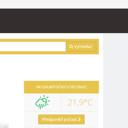
Vyhledat
AKTUÁLNÍ POČASÍ V DESTINACI
21,9°C
Předpověď počasí