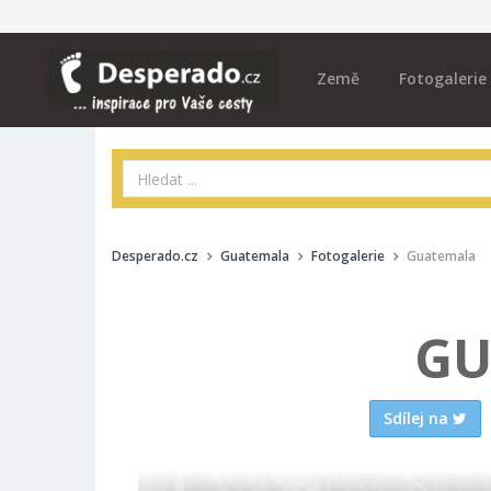
Země
Fotogalerie
Desperado.cz
Guatemala
Fotogalerie
Guatemala
GU
Sdílej na