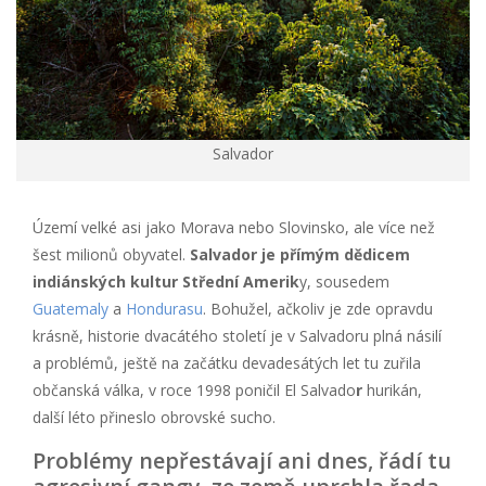
Salvador
Území velké asi jako Morava nebo Slovinsko, ale více než
šest milionů obyvatel.
Salvador je přímým dědicem
indiánských kultur Střední Amerik
y, sousedem
Guatemaly
a
Hondurasu
. Bohužel, ačkoliv je zde opravdu
krásně, historie dvacátého století je v Salvadoru plná násilí
a problémů, ještě na začátku devadesátých let tu zuřila
občanská válka, v roce 1998 poničil El Salvado
r
hurikán,
další léto přineslo obrovské sucho.
Problémy nepřestávají ani dnes, řádí tu