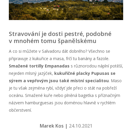
Stravování je dosti pestré, podobné
v mnohém tomu španělskému
A co si můžete v Salvadoru dát dobrého? Všechno se
připravuje z kukuřice a masa, frčí tu banány a fazole.
Smažené tortilly Empanadas
s různorodou náplní potěší,
nejeden mlsný jazýček,
kukuřičné placky Pupusas se
sýrem a vepřovým jsou také místní specialitou
. Maso
je tu však zejména rybí, vždyť jde přeci o stát na pobřeží
oceánu. Smažené kuře nebo plněná bagetka s příznačným
názvem hamburguesas jsou doménou hlavně v rychlém
občerstvení.
Marek Kos |
24.10.2021