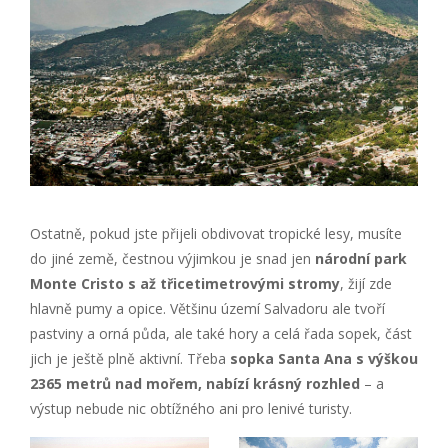
Ostatně, pokud jste přijeli obdivovat tropické lesy, musíte
do jiné země, čestnou výjimkou je snad jen
národní park
Monte Cristo s až třicetimetrovými stromy
, žijí zde
hlavně pumy a opice. Většinu území Salvadoru ale tvoří
pastviny a orná půda, ale také hory a celá řada sopek, část
jich je ještě plně aktivní. Třeba
sopka Santa Ana s výškou
2365 metrů nad mořem, nabízí krásný rozhled
– a
výstup nebude nic obtížného ani pro lenivé turisty.