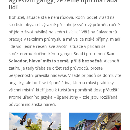
agresivní gangy, ze země uprchla řada
lidí
Bohužel, situace stále není růžová. Roční počet vražd na
sto tisíc obyvatel výrazně přesahuje světový průměr, ročně
přijde o život násilně na sedm tisíc lidí. Většina Salvadorců
pracuje v textilním průmyslu a má velice nízké příjmy, mladí
lidé vidí jediné řešení své životní situace v přidání se
k některému zločineckému gangu. Snad i proto není
San
Salvador, hlavní město země, příliš bezpečné
. Alespoň
zatím, je tedy třeba se držet rad průvodců, prostě
bezpečnostní pravidla nadevše. V řadě případů se domluvíte
anglicky, ale hodí se i španělština, kterou mluví prakticky
všichni místní, kteří jsou k turistům poměrně dost přátelští.
Kromě úředního jazyka – španělštiny – zde jsou rozšířená i
původní indiánská nářečí.