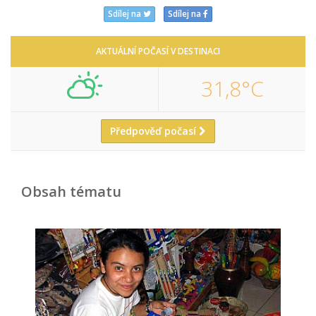
Sdílej na
Sdílej na
AKTUÁLNÍ POČASÍ V DESTINACI
31,8°C
Předpověď počasí
Obsah tématu