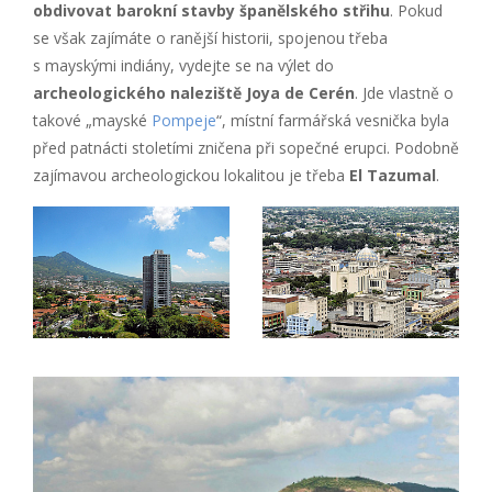
obdivovat barokní stavby španělského střihu
. Pokud
se však zajímáte o ranější historii, spojenou třeba
s mayskými indiány, vydejte se na výlet do
archeologického naleziště Joya de Cerén
. Jde vlastně o
takové „mayské
Pompeje
“, místní farmářská vesnička byla
před patnácti stoletími zničena při sopečné erupci. Podobně
zajímavou archeologickou lokalitou je třeba
El Tazumal
.