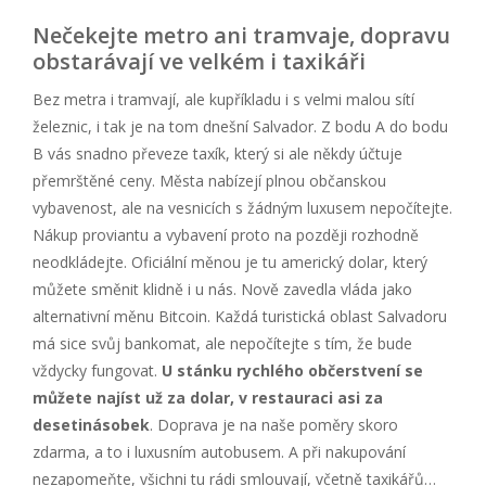
Nečekejte metro ani tramvaje, dopravu
obstarávají ve velkém i taxikáři
Bez metra i tramvají, ale kupříkladu i s velmi malou sítí
železnic, i tak je na tom dnešní Salvador. Z bodu A do bodu
B vás snadno převeze taxík, který si ale někdy účtuje
přemrštěné ceny. Města nabízejí plnou občanskou
vybavenost, ale na vesnicích s žádným luxusem nepočítejte.
Nákup proviantu a vybavení proto na později rozhodně
neodkládejte. Oficiální měnou je tu americký dolar, který
můžete směnit klidně i u nás. Nově zavedla vláda jako
alternativní měnu Bitcoin. Každá turistická oblast Salvadoru
má sice svůj bankomat, ale nepočítejte s tím, že bude
vždycky fungovat.
U stánku rychlého občerstvení se
můžete najíst už za dolar, v restauraci asi za
desetinásobek
. Doprava je na naše poměry skoro
zdarma, a to i luxusním autobusem. A při nakupování
nezapomeňte, všichni tu rádi smlouvají, včetně taxikářů…