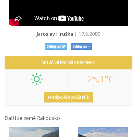
Jaroslav Hruška |
17.5.2009
Sdílej na
Sdílej na
AKTUÁLNÍ POČASÍ V DESTINACI
25,1°C
Předpověď počasí
Další ze země Rakousko