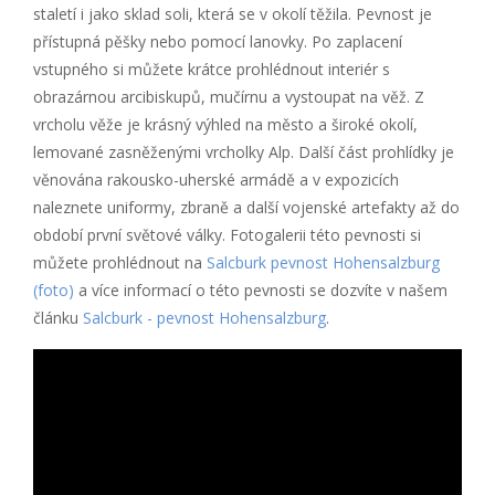
staletí i jako sklad soli, která se v okolí těžila. Pevnost je
přístupná pěšky nebo pomocí lanovky. Po zaplacení
vstupného si můžete krátce prohlédnout interiér s
obrazárnou arcibiskupů, mučírnu a vystoupat na věž. Z
vrcholu věže je krásný výhled na město a široké okolí,
lemované zasněženými vrcholky Alp. Další část prohlídky je
věnována rakousko-uherské armádě a v expozicích
naleznete uniformy, zbraně a další vojenské artefakty až do
období první světové války. Fotogalerii této pevnosti si
můžete prohlédnout na
Salcburk pevnost Hohensalzburg
(foto)
a více informací o této pevnosti se dozvíte v našem
článku
Salcburk - pevnost Hohensalzburg
.