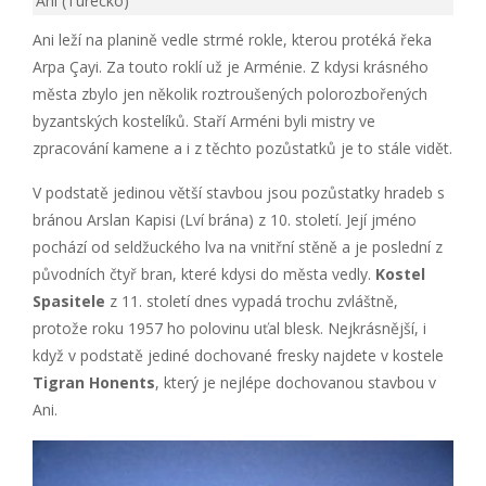
Ani (Turecko)
Ani leží na planině vedle strmé rokle, kterou protéká řeka
Arpa Çayi. Za touto roklí už je Arménie. Z kdysi krásného
města zbylo jen několik roztroušených polorozbořených
byzantských kostelíků. Staří Arméni byli mistry ve
zpracování kamene a i z těchto pozůstatků je to stále vidět.
V podstatě jedinou větší stavbou jsou pozůstatky hradeb s
bránou Arslan Kapisi (Lví brána) z 10. století. Její jméno
pochází od seldžuckého lva na vnitřní stěně a je poslední z
původních čtyř bran, které kdysi do města vedly.
Kostel
Spasitele
z 11. století dnes vypadá trochu zvláštně,
protože roku 1957 ho polovinu uťal blesk. Nejkrásnější, i
když v podstatě jediné dochované fresky najdete v kostele
Tigran Honents
, který je nejlépe dochovanou stavbou v
Ani.