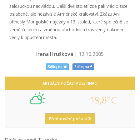
seldžuckou nadvládou. Další dvě století zde pak vládlo sice
oslabené, ale nezávislé Arménské království. Zkázu Ani
přinesly Mongolské nájezdy v 13. století, které společně se
zemětřesením a změnou obchodních tras vedly nakonec
vedly k opuštění města.
Irena Hrušková |
12.10.2005
Sdílej na
Sdílej na
AKTUÁLNÍ POČASÍ V DESTINACI
19,8°C
Předpověď počasí
Další ze země Turecko