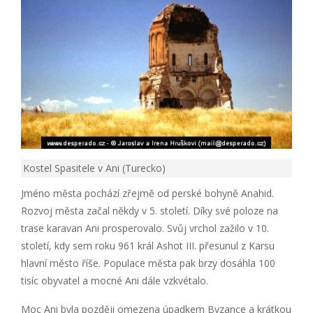
Kostel Spasitele v Ani (Turecko)
Jméno města pochází zřejmě od perské bohyně Anahid.
Rozvoj města začal někdy v 5. století. Díky své poloze na
trase karavan Ani prosperovalo. Svůj vrchol zažilo v 10.
století, kdy sem roku 961 král Ashot III. přesunul z Karsu
hlavní město říše. Populace města pak brzy dosáhla 100
tisíc obyvatel a mocné Ani dále vzkvétalo.
Moc Ani byla později omezena úpadkem Byzance a krátkou