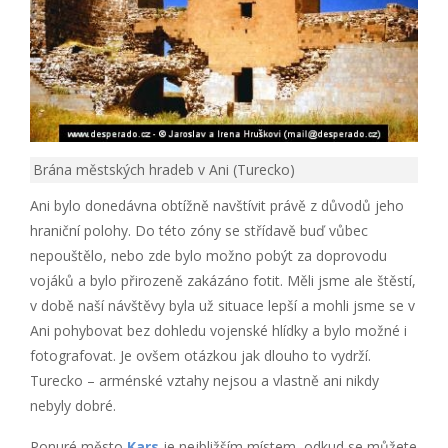
Brána městských hradeb v Ani (Turecko)
Ani bylo donedávna obtížně navštívit právě z důvodů jeho
hraniční polohy. Do této zóny se střídavě buď vůbec
nepouštělo, nebo zde bylo možno pobýt za doprovodu
vojáků a bylo přirozeně zakázáno fotit. Měli jsme ale štěstí,
v době naší návštěvy byla už situace lepší a mohli jsme se v
Ani pohybovat bez dohledu vojenské hlídky a bylo možné i
fotografovat. Je ovšem otázkou jak dlouho to vydrží.
Turecko – arménské vztahy nejsou a vlastně ani nikdy
nebyly dobré.
Ponuré město
Kars
je nejbližším místem, odkud se můžete