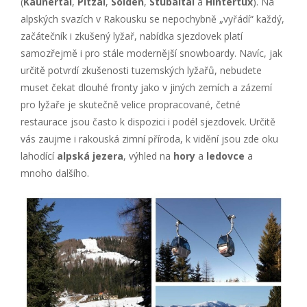
(
Kaunertal
,
Pitzal
,
Sölden
,
Stubaital
a
Hintertux
). Na
alpských svazích v Rakousku se nepochybně „vyřádí“ každý,
začátečník i zkušený lyžař, nabídka sjezdovek platí
samozřejmě i pro stále modernější snowboardy. Navíc, jak
určitě potvrdí zkušenosti tuzemských lyžařů, nebudete
muset čekat dlouhé fronty jako v jiných zemích a zázemí
pro lyžaře je skutečně velice propracované, četné
restaurace jsou často k dispozici i podél sjezdovek. Určitě
vás zaujme i rakouská zimní příroda, k vidění jsou zde oku
lahodící
alpská jezera
, výhled na
hory
a
ledovce
a
mnoho dalšího.