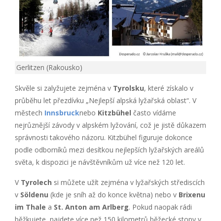
Gerlitzen (Rakousko)
Skvěle si zalyžujete zejména v
Tyrolsku
, které získalo v
průběhu let přezdívku „Nejlepší alpská lyžařská oblast“. V
městech
Innsbruck
nebo
Kitzbühel
často vídáme
nejrůznější závody v alpském lyžování, což je jistě důkazem
správnosti takového názoru. Kitzbühel figuruje dokonce
podle odborníků mezi desítkou nejlepších lyžařských areálů
světa, k dispozici je návštěvníkům už více než 120 let.
V
Tyrolech
si můžete užít zejména v lyžařských střediscích
v
Söldenu
(kde je sníh až do konce května) nebo v
Brixenu
im Thale
a
St. Anton am Arlberg
. Pokud naopak rádi
běžkujete, najdete více než 150 kilometrů běžecké stopy v