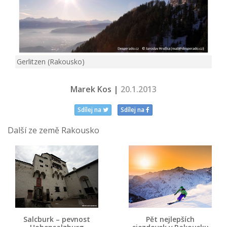
Gerlitzen (Rakousko)
Marek Kos |
20.1.2013
Sdílej na
Sdílej na
Další ze země Rakousko
Salcburk – pevnost
Pět nejlepších