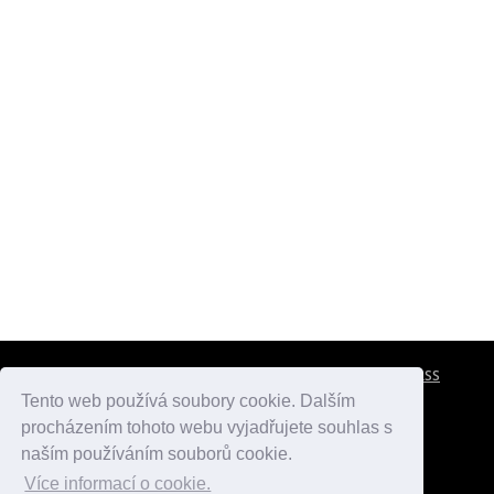
CESTOVNÍ POJIŠTĚNÍ
KONTAKTY
REKLAMA
RSS
Tento web používá soubory cookie. Dalším
procházením tohoto webu vyjadřujete souhlas s
atlasmest.cz
atlaspamatek.info
atlaszemi.info
naším používáním souborů cookie.
Více informací o cookie.