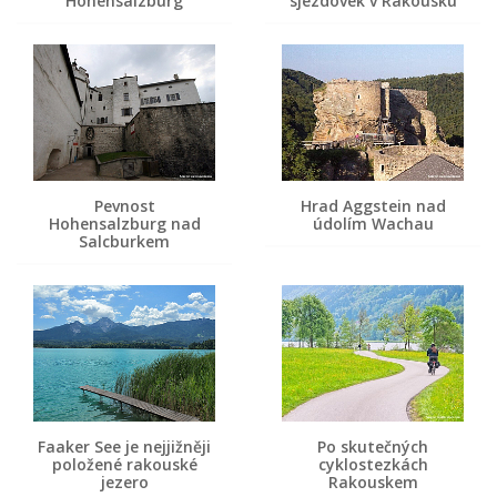
Hohensalzburg
sjezdovek v Rakousku
Pevnost
Hrad Aggstein nad
Hohensalzburg nad
údolím Wachau
Salcburkem
Faaker See je nejjižněji
Po skutečných
položené rakouské
cyklostezkách
jezero
Rakouskem