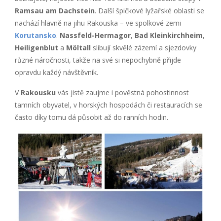
Ramsau am Dachstein
. Další špičkové lyžařské oblasti se
nachází hlavně na jihu Rakouska – ve spolkové zemi
Korutansko
.
Nassfeld-Hermagor
,
Bad Kleinkirchheim
,
Heiligenblut
a
Möltall
slibují skvělé zázemí a sjezdovky
různé náročnosti, takže na své si nepochybně přijde
opravdu každý návštěvník.
V
Rakousku
vás jistě zaujme i pověstná pohostinnost
tamních obyvatel, v horských hospodách či restauracích se
často díky tomu dá působit až do ranních hodin.