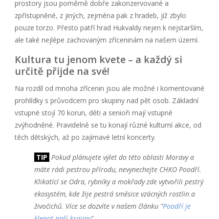
prostory jsou poměrně dobře zakonzervované a
zpřístupněné, z jiných, zejména pak z hradeb, již zbylo
pouze torzo. Přesto patří hrad Hukvaldy nejen k nejstarším,
ale také nejlépe zachovaným zříceninám na našem území.
Kultura tu jenom kvete – a každý si
určitě přijde na své!
Na rozdíl od mnoha zřícenin jsou ale možné i komentované
prohlídky s průvodcem pro skupiny nad pět osob. Základní
vstupné stojí 70 korun, děti a senioři mají vstupné
zvýhodněné. Pravidelně se tu konají různé kulturní akce, od
těch dětských, až po zajímavé letní koncerty.
TIP
Pokud plánujete výlet do této oblasti Moravy a
máte rádi pestrou přírodu, nevynechejte CHKO Poodří.
Klikatící se Odra, rybníky a mokřady zde vytvořili pestrý
ekosystém, kde žije pestrá směsice vzácných rostlin a
živočichů. Více se dozvíte v našem článku "
Poodří je
klenot naší krajiny
".