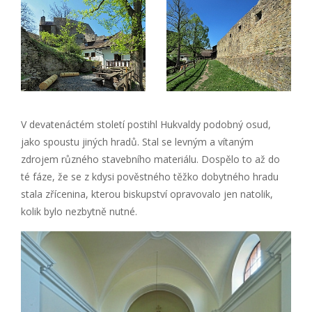
V devatenáctém století postihl Hukvaldy podobný osud,
jako spoustu jiných hradů. Stal se levným a vítaným
zdrojem různého stavebního materiálu. Dospělo to až do
té fáze, že se z kdysi pověstného těžko dobytného hradu
stala zřícenina, kterou biskupství opravovalo jen natolik,
kolik bylo nezbytně nutné.