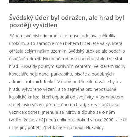
Švédský úder byl odražen, ale hrad byl
později vysídlen
Během své historie hrad také musel odolávat několika
útokům, a to samozřejmě i během třicetileté války, která
otřásla celým naším územím. Švédský útok se ale podařilo
úspěšně odrazit. Nicméně, od osmnáctého století se stal
hrad Hukvaldy pouhým správním centrem, ve kterém sídlily
kanceláře hejtmana, purkrabího, písaře a podobných
administrativních funkcí. V době po třicetileté válce bylo z
hradu vytvořeno vězení, a to zejména pro neposlušné
katolické kněze, kteří odpadali od svojí víry. V osmnáctém
století bylo vězení přemístěno na hrad, který slouží jako
věznice dodnes. Jmenuje se Mírov a dlouho se o něm
tvrdilo, že se z něj nedá uniknout, dokud v roce 2000...ale to
už je jiný příběh. Zpět k našemu hradu Hukvaldy.