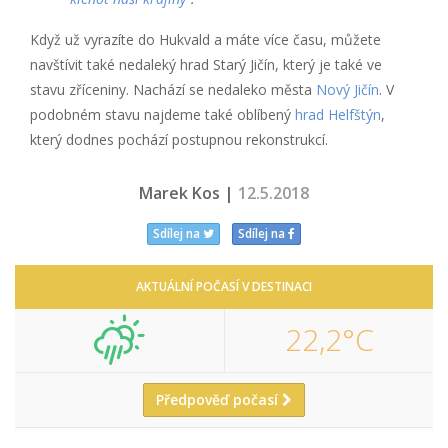
Když už vyrazíte do Hukvald a máte více času, můžete
navštívit také nedaleký hrad Starý Jičín, který je také ve
stavu zříceniny. Nachází se nedaleko města
Nový Jičín
. V
podobném stavu najdeme také oblíbený
hrad Helfštýn
,
který dodnes pochází postupnou rekonstrukcí.
Marek Kos |
12.5.2018
Sdílej na
Sdílej na
AKTUÁLNÍ POČASÍ V DESTINACI
22,2°C
Předpověď počasí