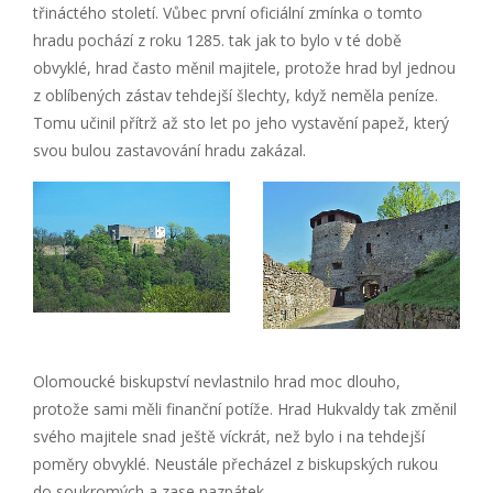
třináctého století. Vůbec první oficiální zmínka o tomto
hradu pochází z roku 1285. tak jak to bylo v té době
obvyklé, hrad často měnil majitele, protože hrad byl jednou
z oblíbených zástav tehdejší šlechty, když neměla peníze.
Tomu učinil přítrž až sto let po jeho vystavění papež, který
svou bulou zastavování hradu zakázal.
Olomoucké biskupství nevlastnilo hrad moc dlouho,
protože sami měli finanční potíže. Hrad Hukvaldy tak změnil
svého majitele snad ještě víckrát, než bylo i na tehdejší
poměry obvyklé. Neustále přecházel z biskupských rukou
do soukromých a zase nazpátek.