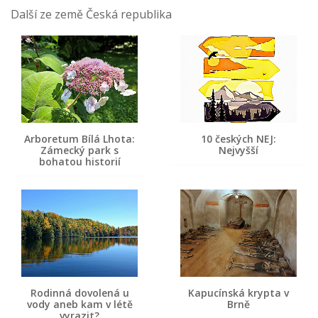
Další ze země Česká republika
Arboretum Bílá Lhota:
10 českých NEJ:
Zámecký park s
Nejvyšší
bohatou historií
Rodinná dovolená u
Kapucínská krypta v
vody aneb kam v létě
Brně
vyrazit?