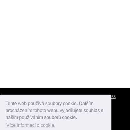
CESTOVNÍ POJIŠTĚNÍ
KONTAKTY
REKLAMA
RSS
Tento web používá soubory cookie. Dalším
procházením tohoto webu vyjadřujete souhlas s
atlasmest.cz
atlaspamatek.info
atlaszemi.info
naším používáním souborů cookie.
Více informací o cookie.
© 2005 - 2026 Desperado.cz. Všechna práva vyhrazena.