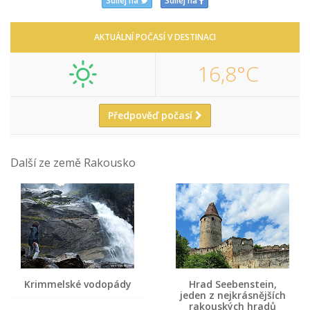
Sdílej na
Sdílej na
AKTUÁLNÍ POČASÍ V DESTINACI
16,8°C
Předpověď počasí
Další ze země Rakousko
Krimmelské vodopády
Hrad Seebenstein,
jeden z nejkrásnějších
rakouských hradů