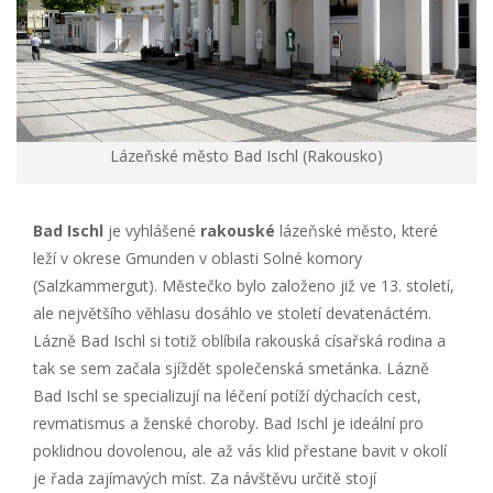
Lázeňské město Bad Ischl (Rakousko)
Bad Ischl
je vyhlášené
rakouské
lázeňské město, které
leží v okrese Gmunden v oblasti Solné komory
(Salzkammergut). Městečko bylo založeno již ve 13. století,
ale největšího věhlasu dosáhlo ve století devatenáctém.
Lázně Bad Ischl si totiž oblíbila rakouská císařská rodina a
tak se sem začala sjíždět společenská smetánka. Lázně
Bad Ischl se specializují na léčení potíží dýchacích cest,
revmatismus a ženské choroby. Bad Ischl je ideální pro
poklidnou dovolenou, ale až vás klid přestane bavit v okolí
je řada zajímavých míst. Za návštěvu určitě stojí