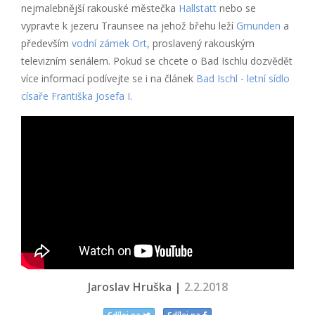
nejmalebnější rakouské městečka
Hallstatt
nebo se
vypravte k jezeru Traunsee na jehož břehu leží
Gmunden
a
především
vodní zámek Ort
, proslavený rakouským
televizním seriálem. Pokud se chcete o Bad Ischlu dozvědět
více informací podívejte se i na článek
Bad Ischl - letní sídlo
císaře Františka Josefa I
.
Jaroslav Hruška |
2.2.2018