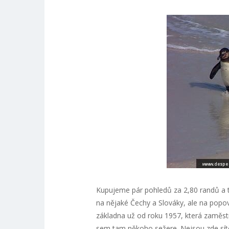
Kupujeme pár pohledů za 2,80 randů a 
na nějaké Čechy a Slováky, ale na popo
základna už od roku 1957, která zaměstná
sem tam někoho sežere. Nejsou zde sítě 