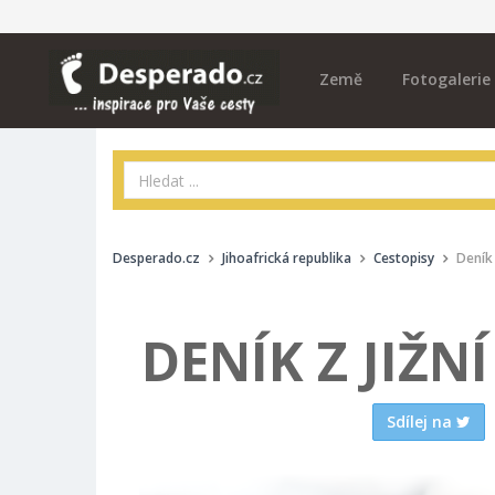
Země
Fotogalerie
Desperado.cz
Jihoafrická republika
Cestopisy
Deník 
DENÍK Z JIŽNÍ
Sdílej na