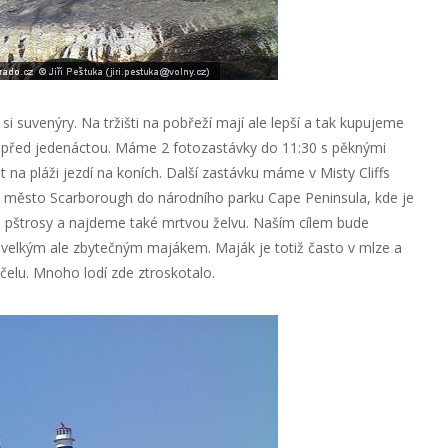
i suvenýry. Na tržišti na pobřeží mají ale lepší a tak kupujeme
e před jedenáctou. Máme 2 fotozastávky do 11:30 s pěknými
na pláži jezdí na koních. Další zastávku máme v Misty Cliffs
s město Scarborough do národního parku Cape Peninsula, kde je
 pštrosy a najdeme také mrtvou želvu. Naším cílem bude
 velkým ale zbytečným majákem. Maják je totiž často v mlze a
čelu. Mnoho lodí zde ztroskotalo.