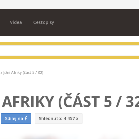
Videa
Cestopisy
z Jižní Afriky (část 5 / 32)
 AFRIKY (ČÁST 5 / 3
Sdílej na
Shlédnuto:
4 457 x