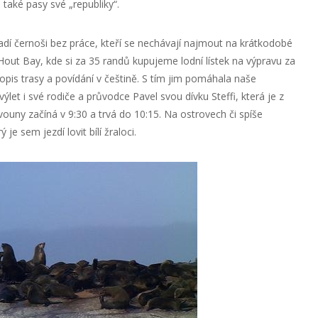
také pasy své „republiky“.
ladí černoši bez práce, kteří se nechávají najmout na krátkodobé
 Hout Bay, kde si za 35 randů kupujeme lodní lístek na výpravu za
pis trasy a povídání v češtině. S tím jim pomáhala naše
ýlet i své rodiče a průvodce Pavel svou dívku Steffi, která je z
uny začíná v 9:30 a trvá do 10:15. Na ostrovech či spíše
 je sem jezdí lovit bílí žraloci.