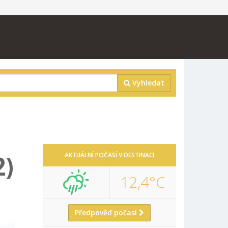
Vyhledat
2)
AKTUÁLNÍ POČASÍ V DESTINACI
12,4°C
Předpověď počasí