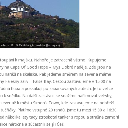
toupání k majáku. Nahoře je zatraceně větrno. Kupujeme
diny na Cape Of Good Hope – Mys Dobré naděje. Zde jsou na
uhou naráží na skaliska. Pak jedeme směrem na sever a máme
ný Falešný záliv – False Bay. Cestou zastavujeme v 15:00 na
pořádná tlupa a poskakují po zaparkovaných autech. Je to velice
o k snědku. Na další zastávce se snažíme nafilmovat velryby,
 sever až k městu Simon’s Town, kde zastavujeme na pobřeží,
tučňáky. Platíme vstupné 20 randů. Jsme tu mezi 15:30 a 16:30.
ed několika lety tady ztroskotal tanker s ropou a strašně zamořil
ce náročná a zúčastnili se jí i Češi.