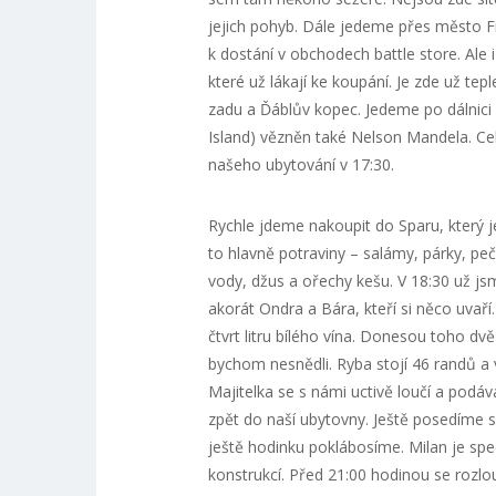
jejich pohyb. Dále jedeme přes město Fi
k dostání v obchodech battle store. Ale 
které už lákají ke koupání. Je zde už te
zadu a Ďáblův kopec. Jedeme po dálnici
Island) vězněn také Nelson Mandela. Cel
našeho ubytování v 17:30.
Rychle jdeme nakoupit do Sparu, který j
to hlavně potraviny – salámy, párky, pe
vody, džus a ořechy kešu. V 18:30 už jsme
akorát Ondra a Bára, kteří si něco uvaří
čtvrt litru bílého vína. Donesou toho dv
bychom nesnědli. Ryba stojí 46 randů a 
Majitelka se s námi uctivě loučí a podá
zpět do naší ubytovny. Ještě posedíme s
ještě hodinku poklábosíme. Milan je spec
konstrukcí. Před 21:00 hodinou se rozlou