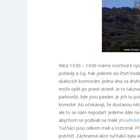
Mezi 13:00 – 14:00 máme rozchod k vys
pohledy a čaj. Pak jedeme asi čtvrt ho
skaliscích kormoráni. Jedna vlna za dr
moře opět po pravé straně. Je to takzva
parkovišti, kde jsou paviáni. Je jich tu 
komické. Asi očekávají, že dostanou něc
ale to se nám nepodaří. Jedeme dále na
abychom se podívali na malé
jihoafrické
Tučňáci jsou celkem malí a roztomilí. Př
pobřeží. Záchranná akce tučňáků byla veli