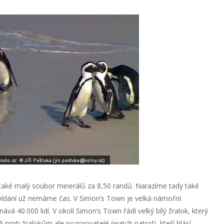
také malý soubor minerálů za 8,50 randů. Narazíme tady také
vídání už nemáme čas. V Simon’s Town je velká námořní
vá 40.000 lidí. V okolí Simon’s Town řádí velký bílý žralok, který
proti žralokům ale pozorovatelé (watch patrol), kteří hlásí