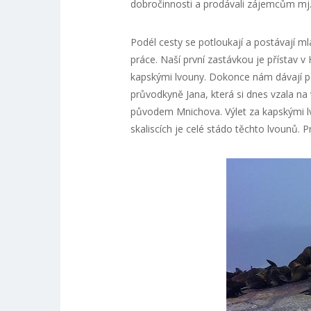
dobročinnosti a prodávali zájemcům mj. 
Podél cesty se potloukají a postávají m
práce. Naší první zastávkou je přístav v
kapskými lvouny. Dokonce nám dávají po
průvodkyně Jana, která si dnes vzala na v
původem Mnichova. Výlet za kapskými lvo
skaliscích je celé stádo těchto lvounů. Prý