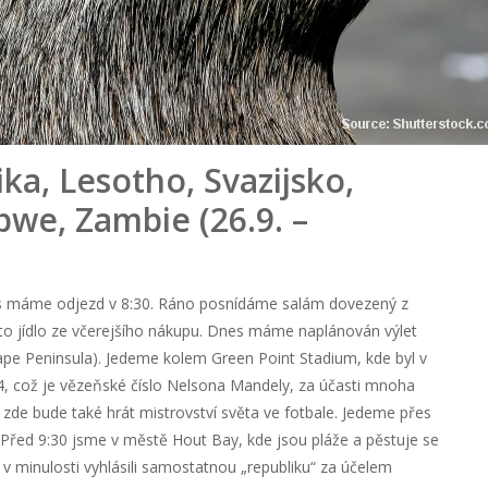
ika, Lesotho, Svazijsko,
we, Zambie (26.9. –
nes máme odjezd v 8:30. Ráno posnídáme salám dovezený z
 to jídlo ze včerejšího nákupu. Dnes máme naplánován výlet
pe Peninsula). Jedeme kolem Green Point Stadium, kde byl v
, což je vězeňské číslo Nelsona Mandely, za účasti mnoha
zde bude také hrát mistrovství světa ve fotbale. Jedeme přes
 Před 9:30 jsme v městě Hout Bay, kde jsou pláže a pěstuje se
 v minulosti vyhlásili samostatnou „republiku“ za účelem