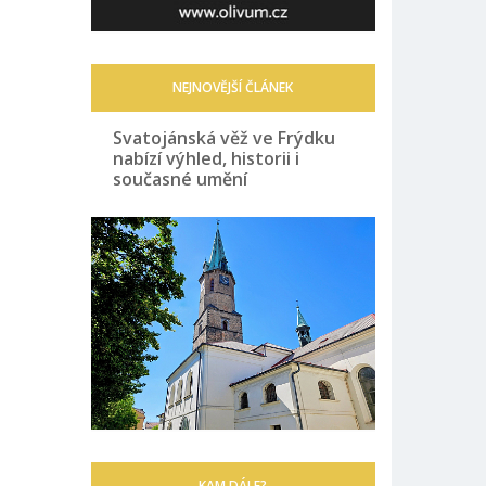
NEJNOVĚJŠÍ ČLÁNEK
Svatojánská věž ve Frýdku
nabízí výhled, historii i
současné umění
KAM DÁLE?