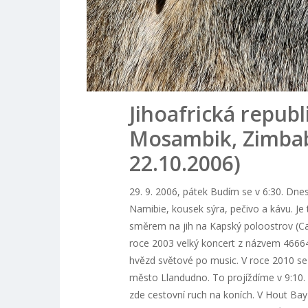
Jihoafrická republ
Mosambik, Zimbab
22.10.2006)
29. 9. 2006, pátek Budím se v 6:30. D
Namibie, kousek sýra, pečivo a kávu. Je
směrem na jih na Kapský poloostrov (Ca
roce 2003 velký koncert z názvem 46664
hvězd světové po music. V roce 2010 se 
město Llandudno. To projíždíme v 9:10.
zde cestovní ruch na koních. V Hout Bay