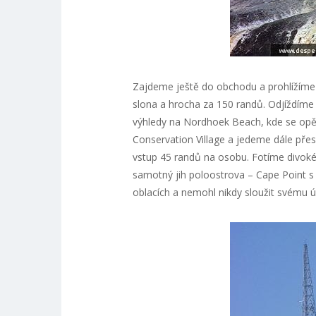
Zajdeme ještě do obchodu a prohlížíme s
slona a hrocha za 150 randů. Odjíždím
výhledy na Nordhoek Beach, kde se opět 
Conservation Village a jedeme dále pře
vstup 45 randů na osobu. Fotíme divoké
samotný jih poloostrova – Cape Point s
oblacích a nemohl nikdy sloužit svému ú