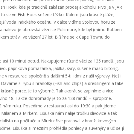
sh Hoek, kde je tradičně zakázán prodej alkoholu. Pivo je v JAR
i to se ve Fish Hoek sežene těžko. Kolem jsou krásné pláže,
plejší voda Indického oceánu. V dálce vidíme Stolovou horu ze
 a nalevo je obrovská věznice Polsmore, kde byl (mimo Robben
kem ztrávil ve vězení 27 let. Blížíme se k Cape Townu do
e asi 10 minut odtud. Nakupujeme různé věci za 135 randů. Jsou
čivo, papriková pomazánka, jablka, sýry, sušené maso biltong,
 v restauraci společně s dalšími 5-ti lidmi z naší výpravy. Nešli
. Dáváme si rybu s hranolky (Fish and chips) a dressingem a také
ě krásné porce. Je to výborné. Tak akorát se zaplníme a více
víno 18. Takže dohromady je to za 128 randů + spropitné.
vá nám ruku. Posedíme v restauraci asi do 19:30 a pak jdeme
 Milanem a Mirkem. Libuška nám nalije trošku slivovice a tak
ialista na počítače a Mirek dříve pracoval v branži kovových
číme. Libuška si mezitím prohlédla pohledy a suvenýry a už se jí