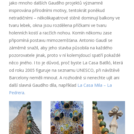
jako mnoho dalších Gaudího projektů významně
inspirována přírodními motivy, tentokrát poněkud
netradičními – několikapatrové stěně dominují balkony ve
tvaru lebek, okna jsou rozdělena příčkami ve tvaru
holenních kostí a racčích nohou. Komín někomu zase
připomíná postavu mimozemšťana. Antonio Gaudí se
záměrně snažil, aby jeho stavba působila na každého
pozorovatele jinak, proto v ní kolemjdoucí spatří pokaždé
něco jiného. I to je důvod, proč byste La Casa Batlló, která
od roku 2005 figuruje na seznamu UNESCO, při návštěvě
Barcelony neměli minout. A rozhodně si nenechte ujít ani
další slavná Gaudího díla, například
La Casa Mila – La
Pedrera
.