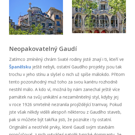
Neopakovatelný Gaudí
Zatímco zmíněný chrám Svaté rodiny jistě znají i ti, kteří ve
Španělsku
ještě nebyli, ostatní Gaudího projekty jsou tak
trochu v jeho stínu a slyšel o nich už spíše málokdo. Přitom
tento pozoruhodný muž toho za svou kariéru rozhodně
nestihl málo. A kdo ví, možná by nám zanechal ještě více
památek na svůj unikátní a nezaměnitelný styl, kdyby jej
v roce 1926 smrtelně nezranila projíždějící tramvaj. Pokud
jste však někdy viděli alespoň některou z Gaudího staveb,
pak si můžete být takřka jisti, že poznáte i ty ostatní.
Originální a neotřelé prvky, které Gaudí svým stavbám
propůjčoval, z nich vytvářejí natolik typické dominanty, že