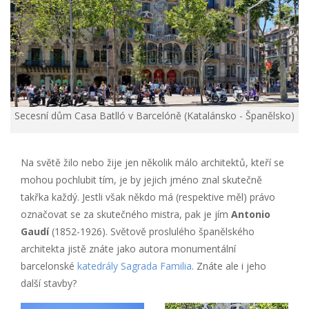
Secesní dům Casa Batlló v Barcelóně (Katalánsko - Španělsko)
Na světě žilo nebo žije jen několik málo architektů, kteří se
mohou pochlubit tím, je by jejich jméno znal skutečně
takřka každý. Jestli však někdo má (respektive měl) právo
označovat se za skutečného mistra, pak je jím
Antonio
Gaudí
(1852-1926). Světově proslulého španělského
architekta jistě znáte jako autora monumentální
barcelonské
katedrály Sagrada Familia
. Znáte ale i jeho
další stavby?