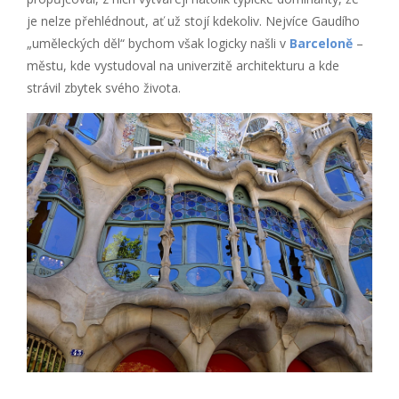
je nelze přehlédnout, ať už stojí kdekoliv. Nejvíce Gaudího
„uměleckých děl“ bychom však logicky našli v
Barceloně
–
městu, kde vystudoval na univerzitě architekturu a kde
strávil zbytek svého života.