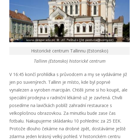
Historické centrum Tallinnu (Estonsko)
Tallinn (Estonsko) historické centrum
V 16:45 končí prohlídka s průvodcem a my se vydáváme již
jen po suvenýrech. Tallinn je místo, kde byl poprvé
vynalezen a vyroben marcipán. Chtěli jsme si ho koupit, ale
speciální prodejna v radniční lékárně už je zavřená. Chvíli
posedíme na lavičkách poblíž zahradní restaurace s
velkoplošnou obrazovkou. Za minutku bude zase čas
fotbalu. Nakupujeme skládanku 10 pohlednic za 25 EEK.
Protože dlouho čekáme na drobné zpět, dostáváme ještě
zdarma jeden krásný velký pohled. V historickém centru