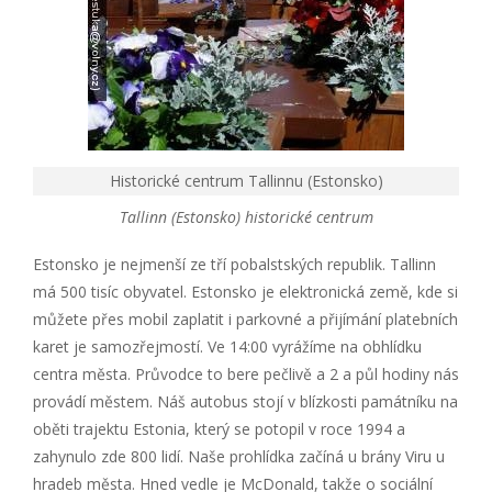
Historické centrum Tallinnu (Estonsko)
Tallinn (Estonsko) historické centrum
Estonsko je nejmenší ze tří pobalstských republik. Tallinn
má 500 tisíc obyvatel. Estonsko je elektronická země, kde si
můžete přes mobil zaplatit i parkovné a přijímání platebních
karet je samozřejmostí. Ve 14:00 vyrážíme na obhlídku
centra města. Průvodce to bere pečlivě a 2 a půl hodiny nás
provádí městem. Náš autobus stojí v blízkosti památníku na
oběti trajektu Estonia, který se potopil v roce 1994 a
zahynulo zde 800 lidí. Naše prohlídka začíná u brány Viru u
hradeb města. Hned vedle je McDonald, takže o sociální