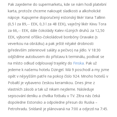
Pak zajedeme do supermarketu, kde se nám hodí platební
karta, protože chceme nakoupit sladkosti a alkoholické
nápoje. Kupujeme doporučený estonský likér Vana Tallinn
(0,5 l za 89,-- EEK, 0,3 l za 48 EEK), vaječný likér Kiivu Tora
za 66,-- EEK, dále čokolády Kalev různých druhů za 12,50
EEK, výborné oříško-čokoládové bonbóny Oravake (s
veverkou na obrázku) a pak ještě nějaké drobnosti
(především zeleninové saláty a pečivo) na jídlo. V 18:30
odjíždíme autobusem do přístavu k terminálu, podívat se
na místo odkud odplouvají trajekty do
Finska
. Pak už
jedeme k našemu hotelu Dzingel. Má 9 poschodí a my jsme
opět v nějvyšším patře na pokoji číslo 924. Mnoho hotelů v
Pobaltí je vybaveno českou keramikou. Dnes jíme z
vlastních zásob a tak už nikam nejdeme. Následuje
sepisování deníku a chvilka fotbalu v TV. Zítra nás čeká
dopoledne Estonsko a odpoledne přesun do Ruska –
Petrohradu. Snídaně je plánovaná na 7:00 a odjezd na 7:45.