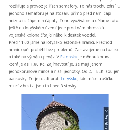
rozšiřuje a provoz je řízen semafory. To nás trochu zdrží. U
jednoho semaforu je na stožáru přímo před námi čapí
hnízdo i s čápem a čápaty. Toho využíváme a děláme foto.
Ještě na lotyšském území jede proti nám obrovská
vojenská kolona čítající několik desítek vozidel.
Před 11:00 jsme na lotyšsko-estonské hranici. Přechod
hranic opět proběhl bez problémů. Zastavujeme na toaletu
a také na výměnu peněz. V
Estonsku
je měnou koruna,
která je asi 1,80 Kč. Zajímavostí je, že mají jenom
jednokorunové mince a nižší jednotky. Od 2,-- EEK jsou jen
bankovky. To je rozdíl proti
Lotyšsku
, kde máte trošičku
mincí v hrsti a jsou to hned 3 stovky.