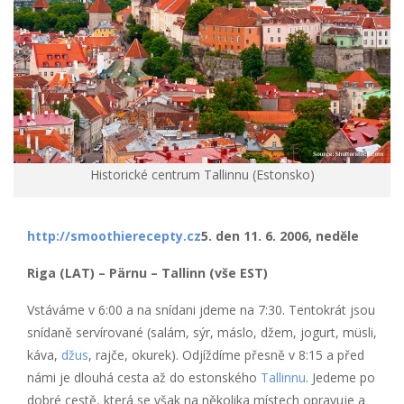
Historické centrum Tallinnu (Estonsko)
http://smoothierecepty.cz
5. den 11. 6. 2006, neděle
Riga (LAT) – Pärnu – Tallinn (vše EST)
Vstáváme v 6:00 a na snídani jdeme na 7:30. Tentokrát jsou
snídaně servírované (salám, sýr, máslo, džem, jogurt, müsli,
káva,
džus
, rajče, okurek). Odjíždíme přesně v 8:15 a před
námi je dlouhá cesta až do estonského
Tallinnu
. Jedeme po
dobré cestě, která se však na několika místech opravuje a