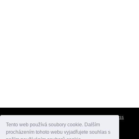
CESTOVNÍ POJIŠTĚNÍ
KONTAKTY
REKLAMA
RSS
Tento web používá soubory cookie. Dalším
procházením tohoto webu vyjadřujete souhlas s
atlasmest.cz
atlaspamatek.info
atlaszemi.info