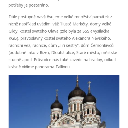
potřeby je postaráno.
Dále postupně navštěvujeme velké množství památek z
nichž například uvádím: věž Tlusté Markéty, domy Velké
Gildy, kostel svatého Olava (zde byla za SSSR vysílačka
KGB), pravoslavný kostel svatého Alexandra Něvského,
radniční věž, radnice, dům „Tři sestry“, dům Černohlavců
(podobně jako v Rize), Dlouhá ulice, Staré město, městské
studně apod. Průvodce nás také zavede na hradby, odkud
krásně vidíme panorama Tallinnu.