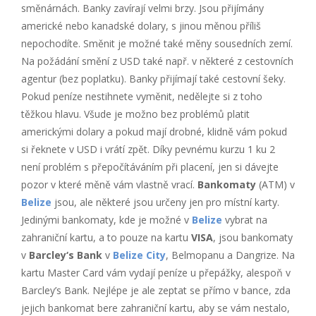
směnárnách. Banky zavírají velmi brzy. Jsou přijímány
americké nebo kanadské dolary, s jinou měnou příliš
nepochodíte. Směnit je možné také měny sousedních zemí.
Na požádání smění z USD také např. v některé z cestovních
agentur (bez poplatku). Banky přijímají také cestovní šeky.
Pokud peníze nestihnete vyměnit, nedělejte si z toho
těžkou hlavu. Všude je možno bez problémů platit
americkými dolary a pokud mají drobné, klidně vám pokud
si řeknete v USD i vrátí zpět. Díky pevnému kurzu 1 ku 2
není problém s přepočítáváním při placení, jen si dávejte
pozor v které měně vám vlastně vrací.
Bankomaty
(ATM) v
Belize
jsou, ale některé jsou určeny jen pro místní karty.
Jedinými bankomaty, kde je možné v
Belize
vybrat na
zahraniční kartu, a to pouze na kartu
VISA
, jsou bankomaty
v
Barcley‘s Bank
v
Belize City
, Belmopanu a Dangrize. Na
kartu Master Card vám vydají peníze u přepážky, alespoň v
Barcley’s Bank. Nejlépe je ale zeptat se přímo v bance, zda
jejich bankomat bere zahraniční kartu, aby se vám nestalo,