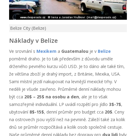
Belize City (Belize)
Náklady v Belize
Ve srovnání s
Mexikem
a
Guatemalou
je v
Belize
poměrně draho. Je to tak především z důvodu uměle
drženého pevného kurzu vůči USD. Je to dáno ale také tím,
že většina zboží je drahý import, z Británie, Mexika, USA.
Sami místní jezdí nakupovat na levnější mexické trhy. V
neděli je všude zavřeno. Průměrné denní náklady mohou
být cca
20$ – 25$ na osobu a den
, ale je to však
samozřejmě individuální. LP uvádí rozpětí pro jídlo
3$-7$
,
ubytování
8$-15$
, denní průměr pro budget cca
20$
. Ceny
na ostrovech jsou vyšší než na pevnině. Záleží také za kolik
dnů se průměr rozpočítává a kolik osob společně cestuje.
Naše průměrné denní náklady bez dopravy pro
dva lidi
byly