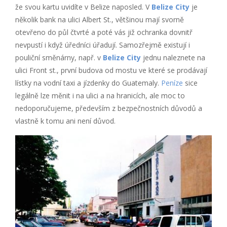
že svou kartu uvidíte v Belize naposled. V
Belize City
je
několik bank na ulici Albert St., většinou mají svorně
otevřeno do půl čtvrté a poté vás již ochranka dovnitř
nevpustí i když úředníci úřadují. Samozřejmě existují i
pouliční směnárny, např. v
Belize City
jednu naleznete na
ulici Front st., první budova od mostu ve které se prodávají
lístky na vodní taxi a jízdenky do Guatemaly.
Peníze
sice
legálně lze měnit i na ulici a na hranicích, ale moc to
nedoporučujeme, především z bezpečnostních důvodů a
vlastně k tomu ani není důvod.