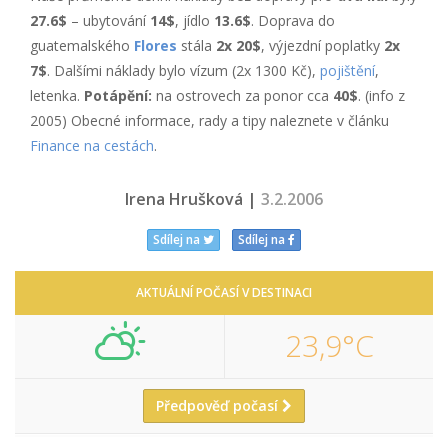
27.6$
– ubytování
14$
, jídlo
13.6$
. Doprava do
guatemalského
Flores
stála
2x 20$
, výjezdní poplatky
2x
7$
. Dalšími náklady bylo vízum (2x 1300 Kč),
pojištění
,
letenka.
Potápění:
na ostrovech za ponor cca
40$
. (info z
2005) Obecné informace, rady a tipy naleznete v článku
Finance na cestách
.
Irena Hrušková |
3.2.2006
Sdílej na
Sdílej na
AKTUÁLNÍ POČASÍ V DESTINACI
23,9°C
Předpověď počasí