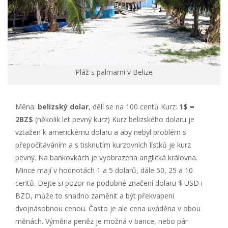
Pláž s palmami v Belize
Měna:
belizský dolar
, dělí se na 100 centů Kurz:
1$ =
2BZ$
(několik let pevný kurz) Kurz belizského dolaru je
vztažen k americkému dolaru a aby nebyl problém s
přepočítáváním a s tisknutím kurzovních lístků je kurz
pevný. Na bankovkách je vyobrazena anglická královna.
Mince mají v hodnotách 1 a 5 dolarů, dále 50, 25 a 10
centů. Dejte si pozor na podobné značení dolaru $ USD i
BZD, může to snadno zaměnit a být překvapeni
dvojnásobnou cenou. Často je ale cena uváděna v obou
měnách. Výměna peněz je možná v bance, nebo pár