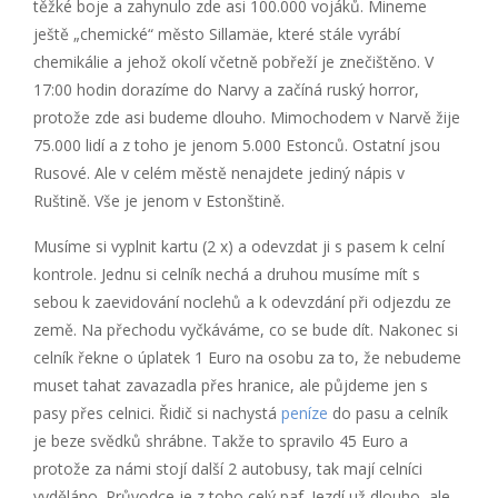
těžké boje a zahynulo zde asi 100.000 vojáků. Mineme
ještě „chemické“ město Sillamäe, které stále vyrábí
chemikálie a jehož okolí včetně pobřeží je znečištěno. V
17:00 hodin dorazíme do Narvy a začíná ruský horror,
protože zde asi budeme dlouho. Mimochodem v Narvě žije
75.000 lidí a z toho je jenom 5.000 Estonců. Ostatní jsou
Rusové. Ale v celém městě nenajdete jediný nápis v
Ruštině. Vše je jenom v Estonštině.
Musíme si vyplnit kartu (2 x) a odevzdat ji s pasem k celní
kontrole. Jednu si celník nechá a druhou musíme mít s
sebou k zaevidování noclehů a k odevzdání při odjezdu ze
země. Na přechodu vyčkáváme, co se bude dít. Nakonec si
celník řekne o úplatek 1 Euro na osobu za to, že nebudeme
muset tahat zavazadla přes hranice, ale půjdeme jen s
pasy přes celnici. Řidič si nachystá
peníze
do pasu a celník
je beze svědků shrábne. Takže to spravilo 45 Euro a
protože za námi stojí další 2 autobusy, tak mají celníci
vyděláno. Průvodce je z toho celý paf. Jezdí už dlouho, ale