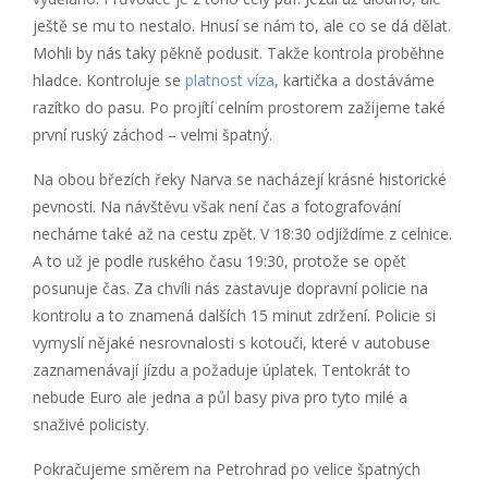
ještě se mu to nestalo. Hnusí se nám to, ale co se dá dělat.
Mohli by nás taky pěkně podusit. Takže kontrola proběhne
hladce. Kontroluje se
platnost víza
, kartička a dostáváme
razítko do pasu. Po projítí celním prostorem zažijeme také
první ruský záchod – velmi špatný.
Na obou březích řeky Narva se nacházejí krásné historické
pevnosti. Na návštěvu však není čas a fotografování
necháme také až na cestu zpět. V 18:30 odjíždíme z celnice.
A to už je podle ruského času 19:30, protože se opět
posunuje čas. Za chvíli nás zastavuje dopravní policie na
kontrolu a to znamená dalších 15 minut zdržení. Policie si
vymyslí nějaké nesrovnalosti s kotouči, které v autobuse
zaznamenávají jízdu a požaduje úplatek. Tentokrát to
nebude Euro ale jedna a půl basy piva pro tyto milé a
snaživé policisty.
Pokračujeme směrem na Petrohrad po velice špatných