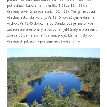
potravinách kupujeme minerálku 1,5 l za 12,-- EEK a
dřevěný suvenýr za posledních 50,-- EEK. Tím jsme utratili
všechny estonské koruny. Ve 12:15 pokračujeme dále na
východ. Ve 12:45 dorazíme do Oandu, což je místo, kde
začíná stezka estonským původním jehličnatým pralesem.
Zde se půjdeme asi na 45 minut projít. Jdeme místy po
dřevěných prknech a pořizujeme pěkné snímky.