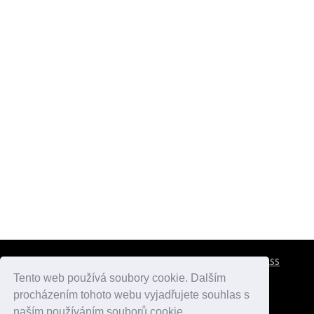
CESTOVNÍ POJIŠTĚNÍ
KONTAKTY
REKLAMA
RSS
Tento web používá soubory cookie. Dalším
procházením tohoto webu vyjadřujete souhlas s
atlasmest.cz
atlaspamatek.info
atlaszemi.info
naším používáním souborů cookie.