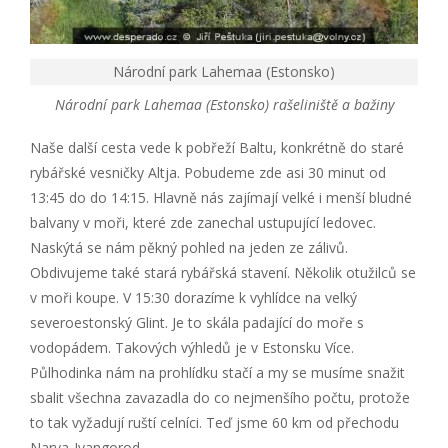
Národní park Lahemaa (Estonsko)
Národní park Lahemaa (Estonsko) rašeliniště a bažiny
Naše další cesta vede k pobřeží Baltu, konkrétně do staré
rybářské vesničky Altja. Pobudeme zde asi 30 minut od
13:45 do do 14:15. Hlavně nás zajímají velké i menší bludné
balvany v moři, které zde zanechal ustupující ledovec.
Naskýtá se nám pěkný pohled na jeden ze zálivů.
Obdivujeme také stará rybářská stavení. Několik otužilců se
v moři koupe. V 15:30 dorazíme k vyhlídce na velký
severoestonský Glint. Je to skála padající do moře s
vodopádem. Takových výhledů je v Estonsku Více.
Půlhodinka nám na prohlídku stačí a my se musíme snažit
sbalit všechna zavazadla do co nejmenšího počtu, protože
to tak vyžadují ruští celníci. Teď jsme 60 km od přechodu
Narva-Ivangorod.