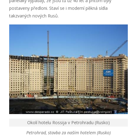
paneláky vypadají, že jsou tu už 40 let a přitom byly
postaveny předloni. Staví se i moderní pěkná sídla
takzvaných nových Rusů.
Okolí hotelu Rossija v Petrohradu (Rusko)
Petrohrad, stavba za naším hotelem (Rusko)