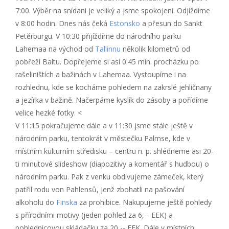
7:00. Výběr na snídani je veliký a jsme spokojeni. Odjíždíme
v 8:00 hodin. Dnes nás čeká
Estonsko
a přesun do Sankt
Petěrburgu. V 10:30 přijíždíme do národního parku
Lahemaa na východ od
Tallinnu
několik kilometrů od
pobřeží Baltu. Dopřejeme si asi 0:45 min. procházku po
rašeliništích a bažinách v Lahemaa. Vystoupíme i na
rozhlednu, kde se kocháme pohledem na zakrslé jehličnany
a jezírka v bažině. Načerpáme kyslík do zásoby a pořídíme
velice hezké fotky. <
V 11:15 pokračujeme dále a v 11:30 jsme stále ještě v
národním parku, tentokrát v městečku Palmse, kde v
místním kulturním středisku – centru n. p. shlédneme asi 20-
ti minutové slideshow (diapozitivy a komentář s hudbou) o
národním parku. Pak z venku obdivujeme zámeček, který
patřil rodu von Pahlensů, jenž zbohatli na pašování
alkoholu do
Finska
za prohibice. Nakupujeme ještě pohledy
s přírodními motivy (jeden pohled za 6,-- EEK) a
pohlednicovou skládačku za 20,-- EEK. Dále v místních