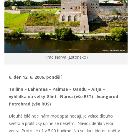
Hrad Narva (Estonsko)
6. den 12. 6. 2006, pondělí
Tallinn – Lahemaa – Palmse – Oandu – Altja –
vyhlídka na velký Glint –Narva (vše EST) –Ivangorod –
Petrohrad (vše RUS)
Dlouhé bílé noci nám moc spát nedají. Je velice dlouho
světlo a prakticky úplně se nesetmí. Navíc udeřila velká
vedra. Proto se už v 5:00 budíme. Na snídani jdeme opět v