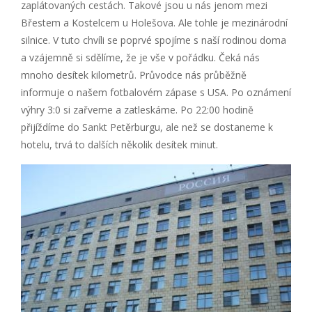
zaplátovaných cestách. Takové jsou u nás jenom mezi
Břestem a Kostelcem u Holešova. Ale tohle je mezinárodní
silnice. V tuto chvíli se poprvé spojíme s naší rodinou doma
a vzájemně si sdělíme, že je vše v pořádku. Čeká nás
mnoho desítek kilometrů. Průvodce nás průběžně
informuje o našem fotbalovém zápase s USA. Po oznámení
výhry 3:0 si zařveme a zatleskáme. Po 22:00 hodině
přijíždíme do Sankt Petěrburgu, ale než se dostaneme k
hotelu, trvá to dalších několik desítek minut.