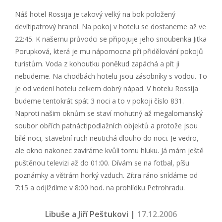
Náš hotel Rossija je takový velký na bok položený
devítipatrový hranol. Na pokoj v hotelu se dostaneme až ve
22:45. K našemu průvodci se připojuje jeho snoubenka Jitka
Porupková, která je mu nápomocna při přidělování pokojů
turistům. Voda z kohoutku poněkud zapáchá a pít ji
nebudeme. Na chodbách hotelu jsou zásobníky s vodou. To
je od vedení hotelu celkem dobrý nápad. V hotelu Rossija
budeme tentokrát spát 3 noci a to v pokoji číslo 831.
Naproti našim oknům se staví mohutný až megalomanský
soubor obřích patnáctipodlažních objektů a protože jsou
bílé noci, stavební ruch neutichá dlouho do noci. Je vedro,
ale okno nakonec zavíráme kvůli tomu hluku. Já mám ještě
puštěnou televizi až do 01:00. Dívám se na fotbal, píšu
poznámky a větrám horký vzduch. Zítra ráno snídáme od
7:15 a odjíždíme v 8:00 hod. na prohlídku Petrohradu.
Libuše a Jiří Peštukovi |
17.12.2006