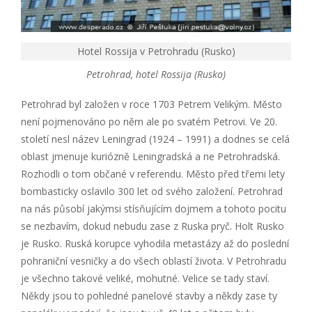
Hotel Rossija v Petrohradu (Rusko)
Petrohrad, hotel Rossija (Rusko)
Petrohrad byl založen v roce 1703 Petrem Velikým. Město
není pojmenováno po něm ale po svatém Petrovi. Ve 20.
století nesl název Leningrad (1924 – 1991) a dodnes se celá
oblast jmenuje kuriózně Leningradská a ne Petrohradská.
Rozhodli o tom občané v referendu. Město před třemi lety
bombasticky oslavilo 300 let od svého založení. Petrohrad
na nás působí jakýmsi stísňujícím dojmem a tohoto pocitu
se nezbavím, dokud nebudu zase z Ruska pryč. Holt Rusko
je Rusko. Ruská korupce vyhodila metastázy až do poslední
pohraniční vesničky a do všech oblastí života. V Petrohradu
je všechno takové veliké, mohutné. Velice se tady staví.
Někdy jsou to pohledné panelové stavby a někdy zase ty