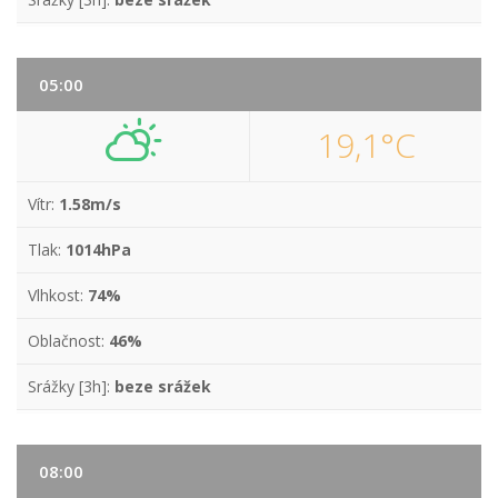
05:00
19,1°C
Vítr:
1.58m/s
Tlak:
1014hPa
Vlhkost:
74%
Oblačnost:
46%
Srážky [3h]:
beze srážek
08:00