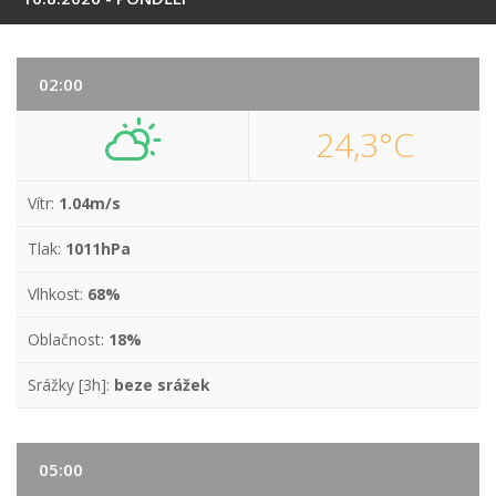
02:00
24,3°C
Vítr:
1.04m/s
Tlak:
1011hPa
Vlhkost:
68%
Oblačnost:
18%
Srážky [3h]:
beze srážek
05:00