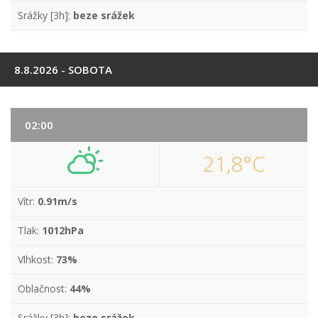
Srážky [3h]:
beze srážek
8.8.2026 - SOBOTA
02:00
21,8°C
Vítr:
0.91m/s
Tlak:
1012hPa
Vlhkost:
73%
Oblačnost:
44%
Srážky [3h]:
beze srážek