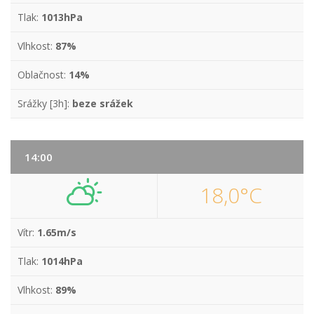
Tlak:
1013hPa
Vlhkost:
87%
Oblačnost:
14%
Srážky [3h]:
beze srážek
14:00
18,0°C
Vítr:
1.65m/s
Tlak:
1014hPa
Vlhkost:
89%