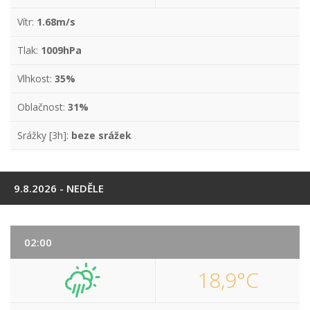
Vítr:
1.68m/s
Tlak:
1009hPa
Vlhkost:
35%
Oblačnost:
31%
Srážky [3h]:
beze srážek
9.8.2026 - NEDĚLE
02:00
18,9°C