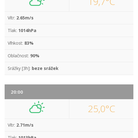
19,7°C
Vítr:
2.65m/s
Tlak:
1014hPa
Vlhkost:
83%
Oblačnost:
90%
Srážky [3h]:
beze srážek
20:00
25,0°C
Vítr:
2.71m/s
Tlak:
1013hPa