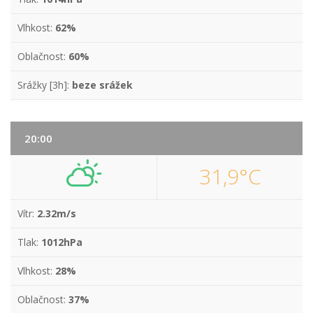
Vlhkost:
62%
Oblačnost:
60%
Srážky [3h]:
beze srážek
20:00
31,9°C
Vítr:
2.32m/s
Tlak:
1012hPa
Vlhkost:
28%
Oblačnost:
37%