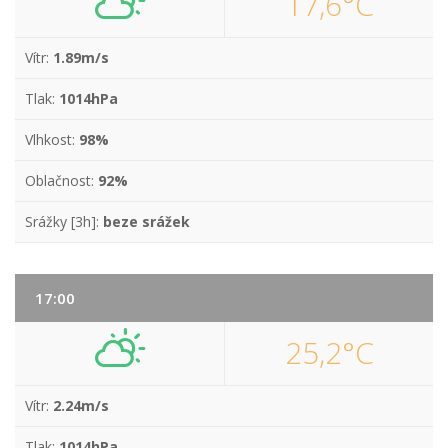
17,6°C
Vítr:
1.89m/s
Tlak:
1014hPa
Vlhkost:
98%
Oblačnost:
92%
Srážky [3h]:
beze srážek
17:00
25,2°C
Vítr:
2.24m/s
Tlak:
1014hPa