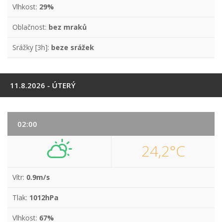
Vlhkost:
29%
Oblačnost:
bez mraků
Srážky [3h]:
beze srážek
11.8.2026 - ÚTERÝ
02:00
24,2°C
Vítr:
0.9m/s
Tlak:
1012hPa
Vlhkost:
67%