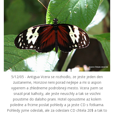
5/12/05 - Antigua Vcera se rozhodlo, ze jeste jeden den
zustaneme, Honzovi neni porad nejlepe a mi si aspon
vyperem a zhledneme podrobneji mesto. Vcera jsem se
snazil prat kalhoty, ale jeste neuschly a tak se vsichni
poustime do dalsiho prani. Hotel opoustime az kolem
poledne a frcime poslat pohledy a ja jeste CD s fotkama.
Pohledy jsme odeslali, ale za odeslani CD chtela 20$ a tak to