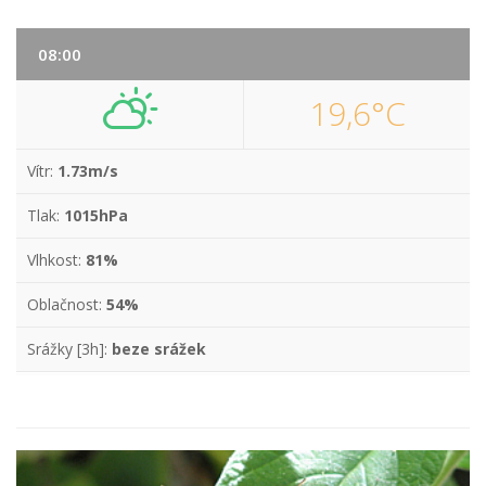
08:00
19,6°C
Vítr:
1.73m/s
Tlak:
1015hPa
Vlhkost:
81%
Oblačnost:
54%
Srážky [3h]:
beze srážek