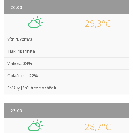
20:00
29,3°C
Vítr:
1.72m/s
Tlak:
1011hPa
Vlhkost:
34%
Oblačnost:
22%
Srážky [3h]:
beze srážek
23:00
28,7°C