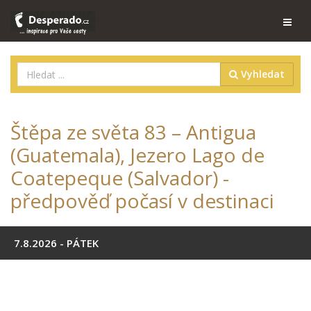
Vyhledat
Štěpa ze světa 83 – Antigua
(Guatemala), Jezero Lago de
Coatepeque (Salvador) -
předpověď počasí v destinaci
7.8.2026 - PÁTEK