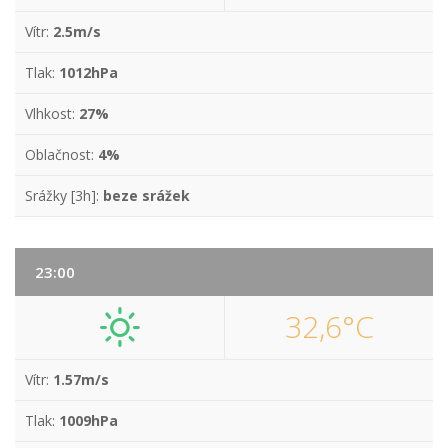
Vítr:
2.5m/s
Tlak:
1012hPa
Vlhkost:
27%
Oblačnost:
4%
Srážky [3h]:
beze srážek
23:00
32,6°C
Vítr:
1.57m/s
Tlak:
1009hPa