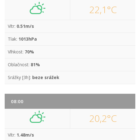
22,1°C
Vítr:
0.51m/s
Tlak:
1013hPa
Vlhkost:
70%
Oblačnost:
81%
Srážky [3h]:
beze srážek
08:00
20,2°C
Vítr:
1.48m/s