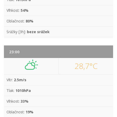
Vlhkost:
54%
Oblačnost:
80%
Srážky [3h]:
beze srážek
23:00
28,7°C
Vítr:
2.5m/s
Tlak:
1010hPa
Vlhkost:
33%
Oblačnost:
19%