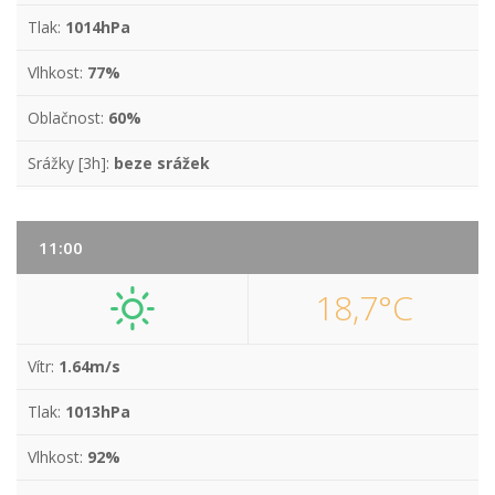
Tlak:
1014hPa
Vlhkost:
77%
Oblačnost:
60%
Srážky [3h]:
beze srážek
11:00
18,7°C
Vítr:
1.64m/s
Tlak:
1013hPa
Vlhkost:
92%