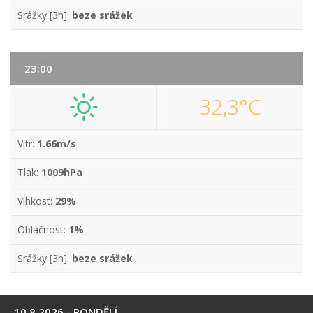
Srážky [3h]:
beze srážek
23:00
32,3°C
Vítr:
1.66m/s
Tlak:
1009hPa
Vlhkost:
29%
Oblačnost:
1%
Srážky [3h]:
beze srážek
10.8.2026 - PONDĚLÍ