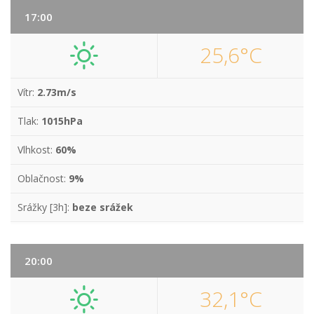
17:00
25,6°C
Vítr:
2.73m/s
Tlak:
1015hPa
Vlhkost:
60%
Oblačnost:
9%
Srážky [3h]:
beze srážek
20:00
32,1°C