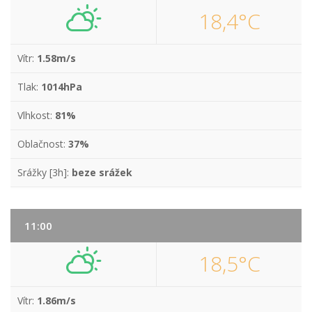
18,4°C
Vítr:
1.58m/s
Tlak:
1014hPa
Vlhkost:
81%
Oblačnost:
37%
Srážky [3h]:
beze srážek
11:00
18,5°C
Vítr:
1.86m/s