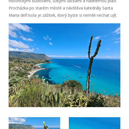
historickými budovami, úzkými uličkami a nádhernou pláží.
Procházka po starém městě a návštěva katedrály Santa
Maria dell'Isola je zážitek, který byste si neměli nechat ujít.