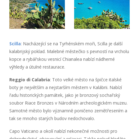
Scilla
: Nacházející se na Tyrhénském moři, Scilla je další
kalabrijský poklad. Malebné městečko s pevností na vrcholu
kopce a rybářskou vesnicí Chianalea nabízí nádherné
výhledy a útulné restaurace.
Reggio di Calabria
: Toto velké město na špičce italské
boty je největším a nejstarším městem v Kalábrii. Nabízí
řadu historických památek, jako je bronzový sochařský
soubor Riace Bronzes v Národním archeologickém muzeu.
Samotné město bylo významně poničeno zemětřesením a
tak se mnoho starých budov nedochovalo.
Capo Vaticano a okolí nabízí nekonečné možnosti pro
dobrodružství, objevování a relaxaci. Takže pokud hledáte