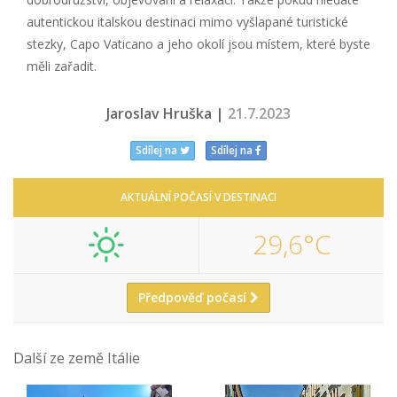
autentickou italskou destinaci mimo vyšlapané turistické
stezky, Capo Vaticano a jeho okolí jsou místem, které byste
měli zařadit.
Jaroslav Hruška |
21.7.2023
Sdílej na
Sdílej na
AKTUÁLNÍ POČASÍ V DESTINACI
29,6°C
Předpověď počasí
Další ze země Itálie