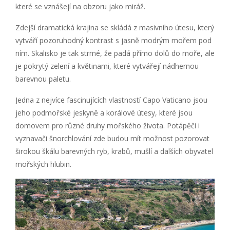
které se vznášejí na obzoru jako miráž.
Zdejší dramatická krajina se skládá z masivního útesu, který
vytváří pozoruhodný kontrast s jasně modrým mořem pod
ním. Skalisko je tak strmé, že padá přímo dolů do moře, ale
je pokrytý zelení a květinami, které vytvářejí nádhernou
barevnou paletu.
Jedna z nejvíce fascinujících vlastností Capo Vaticano jsou
jeho podmořské jeskyně a korálové útesy, které jsou
domovem pro různé druhy mořského života. Potápěči i
vyznavači šnorchlování zde budou mít možnost pozorovat
širokou škálu barevných ryb, krabů, mušlí a dalších obyvatel
mořských hlubin.