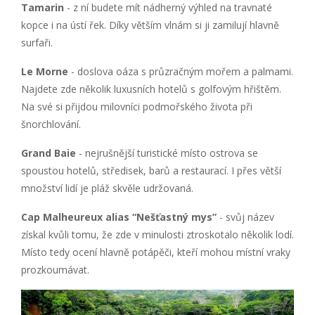
Tamarin
- z ní budete mít nádherný výhled na travnaté
kopce i na ústí řek. Díky větším vlnám si ji zamilují hlavně
surfaři.
Le Morne
- doslova oáza s průzračným mořem a palmami.
Najdete zde několik luxusních hotelů s golfovým hřištěm.
Na své si přijdou milovníci podmořského života při
šnorchlování.
Grand Baie
- nejrušnější turistické místo ostrova se
spoustou hotelů, středisek, barů a restaurací. I přes větší
množství lidí je pláž skvěle udržovaná.
Cap Malheureux alias “Nešťastný mys”
- svůj název
získal kvůli tomu, že zde v minulosti ztroskotalo několik lodí.
Místo tedy ocení hlavně potápěči, kteří mohou místní vraky
prozkoumávat.