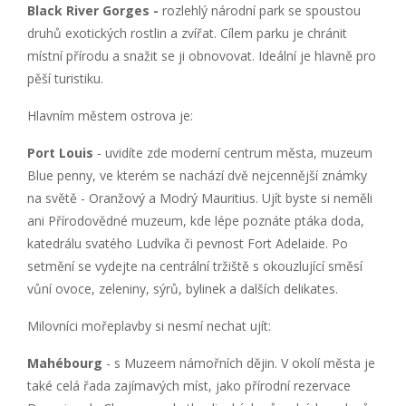
Black River Gorges -
rozlehlý národní park se spoustou
druhů exotických rostlin a zvířat. Cílem parku je chránit
místní přírodu a snažit se ji obnovovat. Ideální je hlavně pro
pěší turistiku.
Hlavním městem ostrova je:
Port Louis
- uvidíte zde moderní centrum města, muzeum
Blue penny, ve kterém se nachází dvě nejcennější známky
na světě - Oranžový a Modrý Mauritius. Ujít byste si neměli
ani Přírodovědné muzeum, kde lépe poznáte ptáka doda,
katedrálu svatého Ludvíka či pevnost Fort Adelaide. Po
setmění se vydejte na centrální tržiště s okouzlující směsí
vůní ovoce, zeleniny, sýrů, bylinek a dalších delikates.
Milovníci mořeplavby si nesmí nechat ujít:
Mahébourg
- s Muzeem námořních dějin. V okolí města je
také celá řada zajímavých míst, jako přírodní rezervace