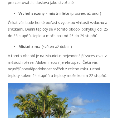
pro cestovatele doslova jako stvořené.
Vrchol sezóny - místní léto
(prosinec až únor)
Čekat vás bude horké počasí s vysokou vlhkostí vzduchu a
srážkami. Denní teploty se v tomto období pohybují od 25
do 33 stupňů, teplota moře pak od 26 do 29 stupňů.
Místní zima
(květen až duben)
V tomto období je na Mauricius nejvhodnější vycestovat v
měsících březen/duben nebo říjen/listopad. Čeká vás
nejnižší pravděpodobnost srážek z celého roku. Denní
teploty kolem 24 stupňů a teploty moře kolem 22 stupňů.