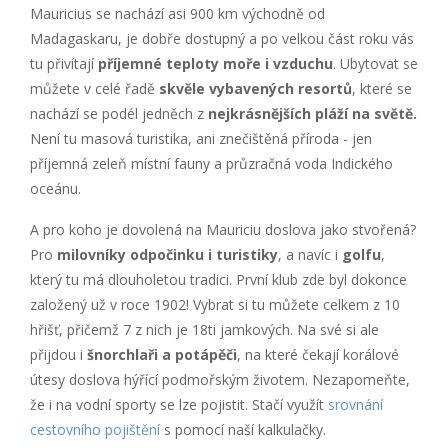
Mauricius se nachází asi 900 km východně od
Madagaskaru, je dobře dostupný a po velkou část roku vás
tu přivítají
příjemné teploty moře i vzduchu
. Ubytovat se
můžete v celé řadě
skvěle vybavených resortů
,
které se
nachází se podél jedněch z
nejkrásnějších pláží na světě.
Není tu masová turistika, ani znečištěná příroda - jen
příjemná zeleň místní fauny a průzračná voda Indického
oceánu.
A pro koho je dovolená na Mauriciu doslova jako stvořená?
Pro
milovníky odpočinku i turistiky
, a navíc i
golfu
,
který tu má dlouholetou tradici. První klub zde byl dokonce
založený už v roce 1902! Vybrat si tu můžete celkem z 10
hřišť, přičemž 7 z nich je 18ti jamkových. Na své si ale
přijdou i
šnorchlaři a potápěči
, na které čekají korálové
útesy doslova hýřící podmořským životem. Nezapomeňte,
že i na vodní sporty se lze pojistit. Stačí využít
srovnání
cestovního pojištění
s pomocí naší kalkulačky.