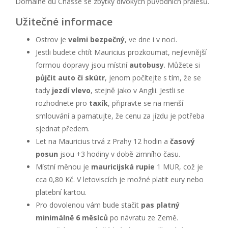
Domaine du Chasse se zbytky divokých původních pralesů.
Užitečné informace
Ostrov je
velmi bezpečný
, ve dne i v noci.
Jestli budete chtít Mauricius prozkoumat, nejlevnější
formou dopravy jsou místní
autobusy
. Můžete si
půjčit auto či skútr
, jenom počítejte s tím, že se
tady
jezdí vlevo
, stejně jako v Anglii. Jestli se
rozhodnete pro
taxík
, připravte se na menší
smlouvání a pamatujte, že cenu za jízdu je potřeba
sjednat předem.
Let na Mauricius trvá z Prahy 12 hodin a
časový
posun
jsou +3 hodiny v době zimního času.
Místní měnou je
mauricijská rupie
1 MUR, což je
cca 0,80 Kč. V letoviscích je možné platit eury nebo
platební kartou.
Pro dovolenou vám bude stačit
pas platný
minimálně 6 měsíců
po návratu ze Země.