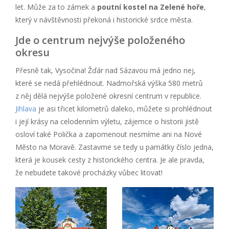
let. Může za to zámek a
poutní kostel na Zelené hoře
,
který v návštěvnosti překoná i historické srdce města.
Jde o centrum nejvýše položeného
okresu
Přesně tak, Vysočina! Žďár nad Sázavou má jedno nej,
které se nedá přehlédnout. Nadmořská výška 580 metrů
z něj dělá nejvýše položené okresní centrum v republice.
Jihlava
je asi třicet kilometrů daleko, můžete si prohlédnout
i její krásy na celodenním výletu, zájemce o historii jistě
osloví také Polička a zapomenout nesmíme ani na Nové
Město na Moravě. Zastavme se tedy u památky číslo jedna,
která je kousek cesty z historického centra. Je ale pravda,
že nebudete takové procházky vůbec litovat!