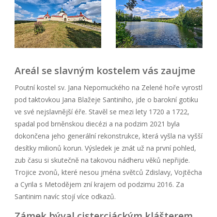
Areál se slavným kostelem vás zaujme
Poutní kostel sv. Jana Nepomuckého na Zelené hoře vyrostl
pod taktovkou Jana Blažeje Santiniho, jde o barokní gotiku
ve své nejslavnější éře. Stavěl se mezi lety 1720 a 1722,
spadal pod brněnskou diecézi a na podzim 2021 byla
dokončena jeho generální rekonstrukce, která vyšla na vyšší
desítky milionů korun. Výsledek je znát už na první pohled,
zub času si skutečně na takovou nádheru věků nepřijde.
Trojice zvonů, které nesou jména světců Zdislavy, Vojtěcha
a Cyrila s Metodějem zní krajem od podzimu 2016. Za
Santinim navíc stojí více odkazů.
Zámek býval cisterciáckým klášterem