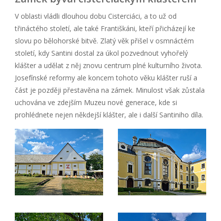
V oblasti vládli dlouhou dobu Cisterciáci, a to už od
třináctého století, ale také Františkáni, kteří přicházejí ke
slovu po bělohorské bitvě. Zlatý věk přišel v osmnáctém
století, kdy Santini dostal za úkol pozvednout vyhořelý
klášter a udělat z něj znovu centrum plné kulturního života.
Josefínské reformy ale koncem tohoto věku klášter ruší a
část je později přestavěna na zámek. Minulost však zůstala
uchována ve zdejším Muzeu nové generace, kde si
prohlédnete nejen někdejší klášter, ale i další Santiniho díla.