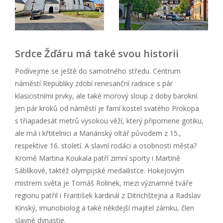
Srdce Žďáru má také svou historii
Podívejme se ještě do samotného středu. Centrum
náměstí Republiky zdobí renesanční radnice s pár
klasicistními prvky, ale také morový sloup z doby barokní.
Jen pár kroků od náměstí je farní kostel svatého Prokopa
s třiapadesát metrů vysokou věží, který připomene gotiku,
ale má i křtitelnici a Mariánský oltář původem z 15.,
respektive 16. století. A slavní rodáci a osobnosti města?
Kromě Martina Koukala patří zimní sporty i Martině
Sáblíkové, taktéž olympijské medailistce. Hokejovým
mistrem světa je Tomáš Rolinek, mezi významné tváře
regionu patřil i František kardinál z Ditrichštejna a Radslav
Kinský, imunobiolog a také někdejší majitel zámku, člen
slavné dynastie.