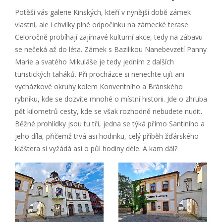
Potěší vás galerie Kinských, kteří v nynější době zámek
vlastní, ale i chvilky plné odpočinku na zámecké terase.
Celoročně probíhají zajímavé kulturní akce, tedy na zábavu
se nečeká až do léta. Zámek s Bazilikou Nanebevzetí Panny
Marie a svatého Mikuláše je tedy jedním z dalších
turistických taháků. Při procházce si nenechte ujít ani
vycházkové okruhy kolem Konventního a Bránského
rybníku, kde se dozvíte mnohé o místní historii. Jde o zhruba
pět kilometrů cesty, kde se však rozhodně nebudete nudit.
Běžné prohlídky jsou tu tři, jedna se týká přímo Santiniho a
jeho díla, přičemž trvá asi hodinku, celý příběh žďárského
kláštera si vyžádá asi o půl hodiny déle. A kam dál?