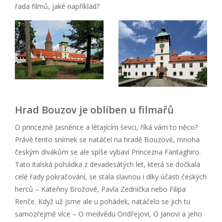
řada filmů, jaké například?
Hrad Bouzov je oblíben u filmařů
O princezně Jasněnce a létajícím ševci, říká vám to něco?
Právě tento snímek se natáčel na hradě Bouzově, mnoha
českým divákům se ale spíše vybaví Princezna Fantaghiro.
Tato italská pohádka z devadesátých let, která se dočkala
celé řady pokračování, se stala slavnou i díky účasti českých
herců – Kateřiny Brožové, Pavla Zedníčka nebo Filipa
Renče. Když už jsme ale u pohádek, natáčelo se jich tu
samozřejmě více – O medvědu Ondřejovi, O Janovi a jeho