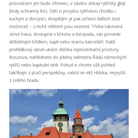
průvodcem jim bude Ohnivec, v závěru získají rytířský glejt
(tedy ochranný list). Děti si projdou rytířskou chodbu i
kuchyni a zbrojnici, dospělým je pak určeno dalších šest
možností – z nichž některé jsou sezonní. Třeba takzvaná
zimní trasa, dostupná v březnu a listopadu, vás provede
Alžbětiným křídlem, kaplí nebo starou kanceláří. Další
prohlídkový okruh ukáže zblízka reprezentační prostory
Bouzova, nahlédnete do jídelny velmistra Řádu německých
rytířů nebo kapitulní síně. Pokud si chcete užít pohled
takříkajíc z ptačí perspektivy, nabízí se věž Hláska, nejvyšší
z celého hradu.