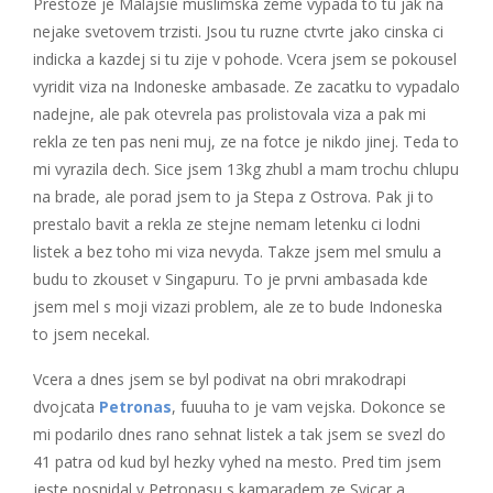
Prestoze je Malajsie muslimska zeme vypada to tu jak na
nejake svetovem trzisti. Jsou tu ruzne ctvrte jako cinska ci
indicka a kazdej si tu zije v pohode. Vcera jsem se pokousel
vyridit viza na Indoneske ambasade. Ze zacatku to vypadalo
nadejne, ale pak otevrela pas prolistovala viza a pak mi
rekla ze ten pas neni muj, ze na fotce je nikdo jinej. Teda to
mi vyrazila dech. Sice jsem 13kg zhubl a mam trochu chlupu
na brade, ale porad jsem to ja Stepa z Ostrova. Pak ji to
prestalo bavit a rekla ze stejne nemam letenku ci lodni
listek a bez toho mi viza nevyda. Takze jsem mel smulu a
budu to zkouset v Singapuru. To je prvni ambasada kde
jsem mel s moji vizazi problem, ale ze to bude Indoneska
to jsem necekal.
Vcera a dnes jsem se byl podivat na obri mrakodrapi
dvojcata
Petronas
, fuuuha to je vam vejska. Dokonce se
mi podarilo dnes rano sehnat listek a tak jsem se svezl do
41 patra od kud byl hezky vyhed na mesto. Pred tim jsem
jeste posnidal v Petronasu s kamaradem ze Svicar a