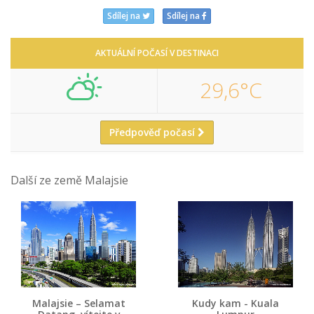
Sdílej na
Sdílej na
AKTUÁLNÍ POČASÍ V DESTINACI
29,6°C
Předpověď počasí
Další ze země Malajsie
Malajsie – Selamat
Kudy kam - Kuala