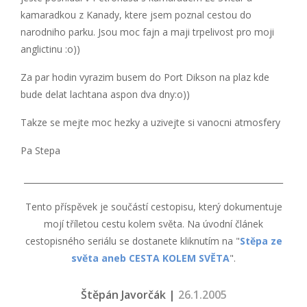
kamaradkou z Kanady, ktere jsem poznal cestou do
narodniho parku. Jsou moc fajn a maji trpelivost pro moji
anglictinu :o))
Za par hodin vyrazim busem do Port Dikson na plaz kde
bude delat lachtana aspon dva dny:o))
Takze se mejte moc hezky a uzivejte si vanocni atmosfery
Pa Stepa
_______________________________________________________________
Tento příspěvek je součástí cestopisu, který dokumentuje
mojí tříletou cestu kolem světa. Na úvodní článek
cestopisného seriálu se dostanete kliknutím na "
Stěpa ze
světa aneb CESTA KOLEM SVĚTA
".
Štěpán Javorčák |
26.1.2005