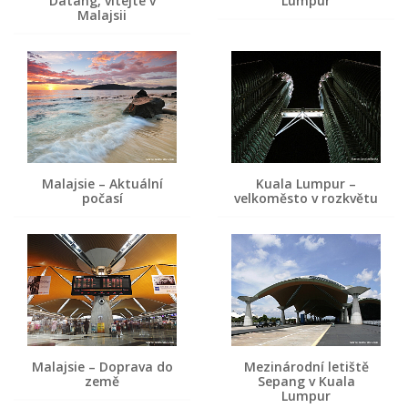
Datang, vítejte v
Lumpur
Malajsii
Malajsie – Aktuální
Kuala Lumpur –
počasí
velkoměsto v rozkvětu
Malajsie – Doprava do
Mezinárodní letiště
země
Sepang v Kuala
Lumpur