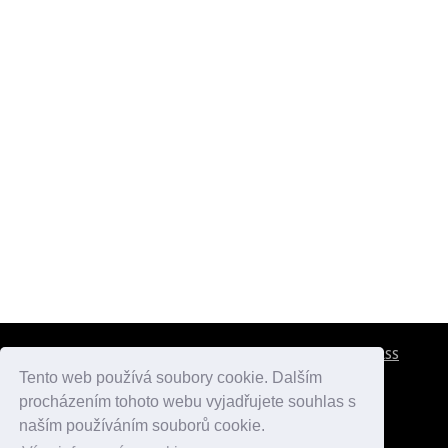
CESTOVNÍ POJIŠTĚNÍ
KONTAKTY
REKLAMA
RSS
Tento web používá soubory cookie. Dalším
procházením tohoto webu vyjadřujete souhlas s
atlasmest.cz
atlaspamatek.info
atlaszemi.info
naším používáním souborů cookie.