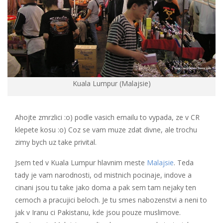
Kuala Lumpur (Malajsie)
Ahojte zmrzlici :o) podle vasich emailu to vypada, ze v CR
klepete kosu :o) Coz se vam muze zdat divne, ale trochu
zimy bych uz take privital.
Jsem ted v Kuala Lumpur hlavnim meste
Malajsie
. Teda
tady je vam narodnosti, od mistnich pocinaje, indove a
cinani jsou tu take jako doma a pak sem tam nejaky ten
cernoch a pracujici beloch. Je tu smes nabozenstvi a neni to
jak v Iranu ci Pakistanu, kde jsou pouze muslimove.