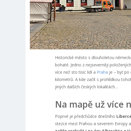
Historické město s dlouholetou německou
bohaté. Jedno z nejseverněji položených 
více než sto tisíc lidí a
Praha
je – byť po
kilometrů. A kde začít s prohlídkou to
jiných dalších českých lokalitách…
Na mapě už více n
Poprvé je předchůdce dnešního
Liberc
stezce mezi Prahou a severem Evropy a
zažilo rozkvět i za éry Albrechta z V