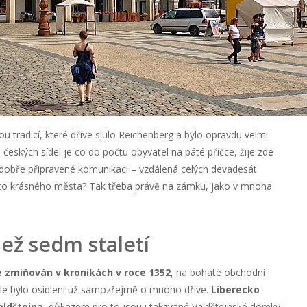
 tradicí, které dříve slulo Reichenberg a bylo opravdu velmi
českých sídel je co do počtu obyvatel na páté příčce, žije zde
 dobře připravené komunikaci – vzdálená celých devadesát
hoto krásného města? Tak třeba právě na zámku, jako v mnoha
ež sedm staletí
e zmiňován v kronikách v roce 1352
, na bohaté obchodní
le bylo osídlení už samozřejmě o mnoho dříve.
Liberecko
aldštejna
, důkazem pro to jsou i takzvané Valdštejnské domky.