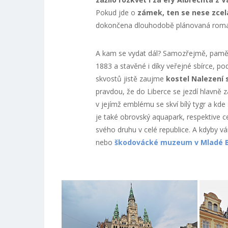
Pokud jde o
zámek, ten se nese zcela
dokončena dlouhodobě plánovaná romant
A kam se vydat dál? Samozřejmě, pamět
1883 a stavěné i díky veřejné sbírce, p
skvostů jistě zaujme
kostel Nalezení 
pravdou, že do Liberce se jezdí hlavně 
v jejímž emblému se skví bílý tygr a kd
je také obrovský aquapark, respektive c
svého druhu v celé republice. A kdyby vá
nebo
škodovácké muzeum v Mladé B