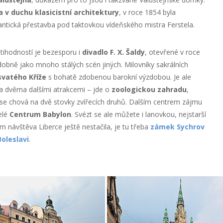
 v duchu klasicistní architektury
, v roce 1854 byla
ická přestavba pod taktovkou vídeňského mistra Ferstela.
ihodností je bezesporu i
divadlo F. X. Šaldy
, otevřené v roce
odobně jako mnoho stálých scén jiných. Milovníky sakrálních
svatého Kříže
s bohatě zdobenou barokní výzdobou. Je ale
za dvěma dalšími atrakcemi – jde o
zoologickou zahradu
,
e se chová na dvě stovky zvířecích druhů. Dalším centrem zájmu
elé
Centrum Babylon
. Svézt se ale můžete i lanovkou, nejstarší
m návštěva Liberce ještě nestačila, je tu třeba
zámek Sychrov
oleslavi
.