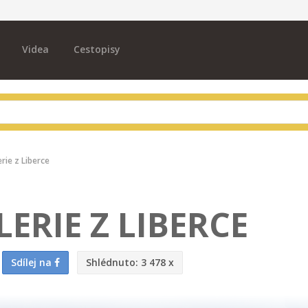
Videa
Cestopisy
rie z Liberce
ERIE Z LIBERCE
Sdílej na
Shlédnuto:
3 478 x