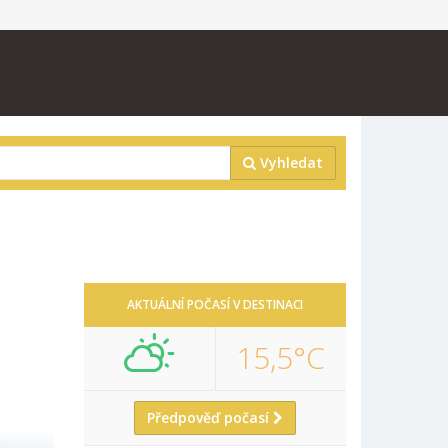
Vyhledat
AKTUÁLNÍ POČASÍ V DESTINACI
15,5°C
Předpověď počasí