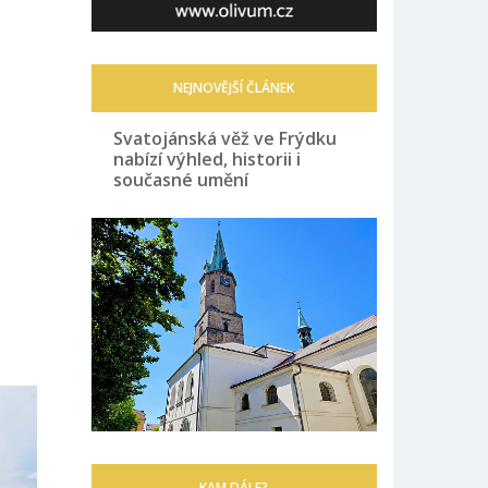
NEJNOVĚJŠÍ ČLÁNEK
Svatojánská věž ve Frýdku
nabízí výhled, historii i
současné umění
KAM DÁLE?