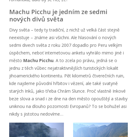
Machu Picchu je jedním ze sedmi
nových divů světa
Divy světa – tedy ty tradiční, z nichž už velká část stejně
neexistuje – známe asi všichni. Ale hlasování o nových
sedmi divech světa z roku 2007 dopadlo pro Peru velkým
úspěchem, neboť internetovou anketu vyhrálo mimo jiné i
město
Machu Picchu
. A to zcela po právu, jedná se o
jednu z těch vůbec nejatraktivnějších turistických lokalit
jihoamerického kontinentu. Pět kilometrů čtverečních ruin,
kde najdeme původní hřbitov i vězení, ale také svatyně
starých Inků, jako třeba Chrám Slunce. Proč vlastně Inkové
beze slova a snad i ze dne na den město opouštějí a stavby
uniknou na dlouho pozornosti Evropanů? To se bohužel asi
nikdy s jistotou nedovíme…