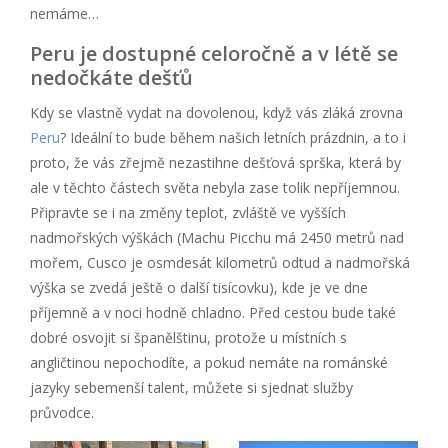
nemáme…
Peru je dostupné celoročně a v létě se
nedočkáte dešťů
Kdy se vlastně vydat na dovolenou, když vás zláká zrovna
Peru
? Ideální to bude během našich letních prázdnin, a to i
proto, že vás zřejmě nezastihne dešťová sprška, která by
ale v těchto částech světa nebyla zase tolik nepříjemnou.
Připravte se i na změny teplot, zvláště ve vyšších
nadmořských výškách (Machu Picchu má 2450 metrů nad
mořem, Cusco je osmdesát kilometrů odtud a nadmořská
výška se zvedá ještě o další tisícovku), kde je ve dne
příjemně a v noci hodně chladno. Před cestou bude také
dobré osvojit si španělštinu, protože u místních s
angličtinou nepochodíte, a pokud nemáte na románské
jazyky sebemenší talent, můžete si sjednat služby
průvodce.