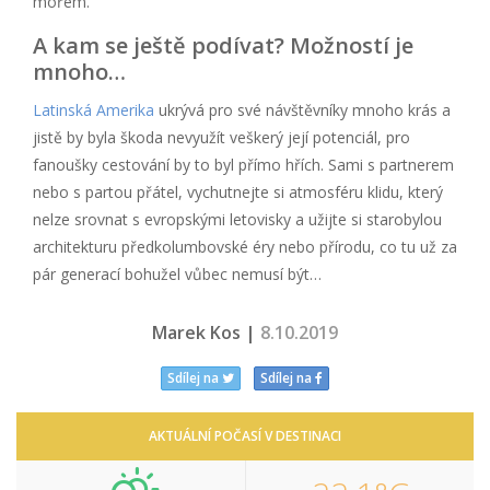
mořem.
A kam se ještě podívat? Možností je
mnoho…
Latinská Amerika
ukrývá pro své návštěvníky mnoho krás a
jistě by byla škoda nevyužít veškerý její potenciál, pro
fanoušky cestování by to byl přímo hřích. Sami s partnerem
nebo s partou přátel, vychutnejte si atmosféru klidu, který
nelze srovnat s evropskými letovisky a užijte si starobylou
architekturu předkolumbovské éry nebo přírodu, co tu už za
pár generací bohužel vůbec nemusí být…
Marek Kos |
8.10.2019
Sdílej na
Sdílej na
AKTUÁLNÍ POČASÍ V DESTINACI