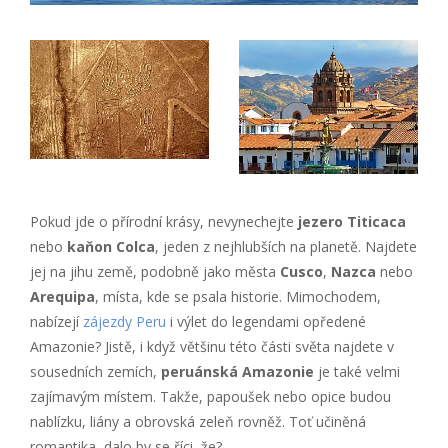
Pokud jde o přírodní krásy, nevynechejte
jezero Titicaca
nebo
kaňon Colca
, jeden z nejhlubších na planetě. Najdete
jej na jihu země, podobně jako města
Cusco
,
Nazca
nebo
Arequipa
, místa, kde se psala historie. Mimochodem,
nabízejí
zájezdy Peru
i výlet do legendami opředené
Amazonie? Jistě, i když většinu této části světa najdete v
sousedních zemích,
peruánská Amazonie
je také velmi
zajímavým místem. Takže, papoušek nebo opice budou
nablízku, liány a obrovská zeleň rovněž. Toť učiněná
romantika, dalo by se říci, že?