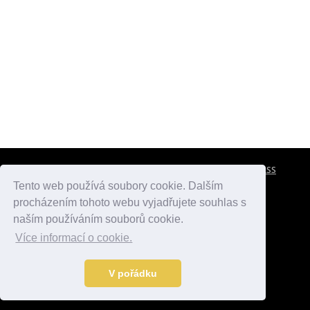
CESTOVNÍ POJIŠTĚNÍ
KONTAKTY
REKLAMA
RSS
Tento web používá soubory cookie. Dalším
procházením tohoto webu vyjadřujete souhlas s
atlasmest.cz
atlaspamatek.info
atlaszemi.info
naším používáním souborů cookie.
Více informací o cookie.
© 2005 - 2026 Desperado.cz. Všechna práva vyhrazena.
Data o počasí jsou přebírána z
OpenWeather
.
V pořádku
Kontakt:
mail@desperado.cz