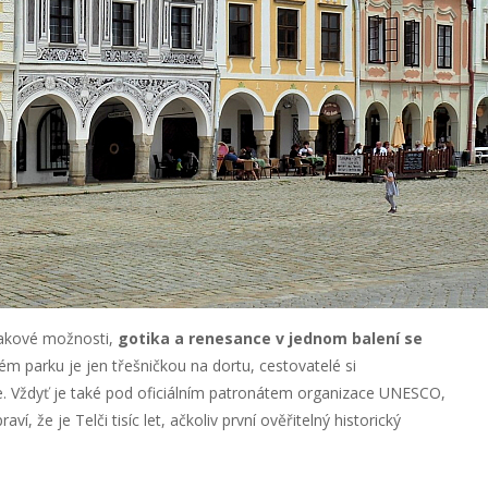
akové možnosti,
gotika a renesance v jednom balení se
ém parku je jen třešničkou na dortu, cestovatelé si
e. Vždyť je také pod oficiálním patronátem organizace UNESCO,
, že je Telči tisíc let, ačkoliv první ověřitelný historický