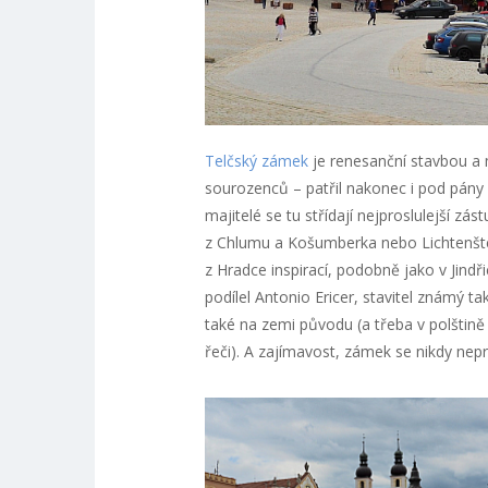
Telčský zámek
je renesanční stavbou a m
sourozenců – patřil nakonec i pod pány 
majitelé se tu střídají nejproslulejší 
z Chlumu a Košumberka nebo Lichtenštej
z Hradce inspirací, podobně jako v Jind
podílel Antonio Ericer, stavitel známý 
také na zemi původu (a třeba v polštině
řeči). A zajímavost, zámek se nikdy nepr