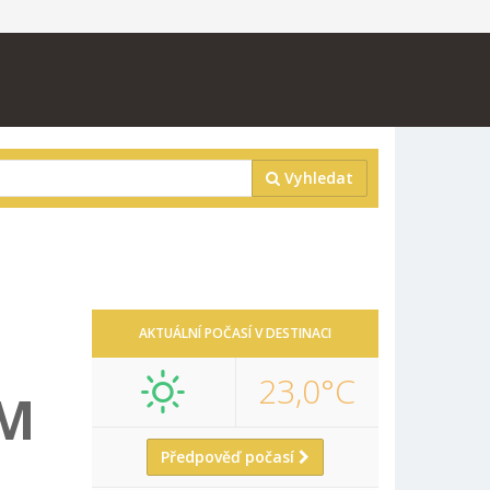
Vyhledat
AKTUÁLNÍ POČASÍ V DESTINACI
23,0°C
ÁM
Předpověď počasí