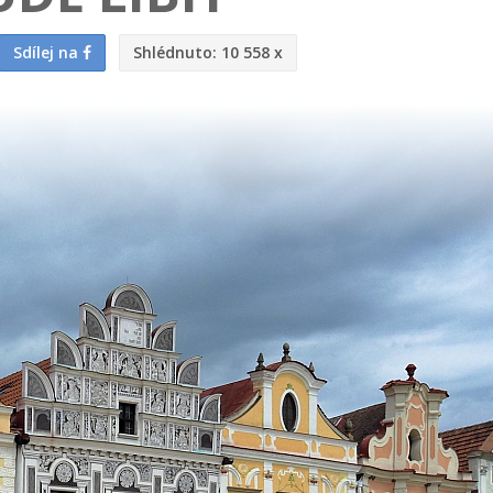
Sdílej na
Shlédnuto:
10 558 x