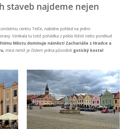
ch staveb najdeme nejen
istorickému centru Telče, nabídne pohled na jedno
oravy. Vznikala tu totiž pohádka z pekla štěstí nebo poněkud
třnímu Městu dominuje náměstí Zachariáše z Hradce a
ru
, mezi nimiž je číslem jedna původně
gotický kostel