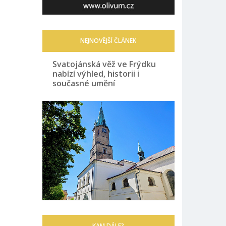
NEJNOVĚJŠÍ ČLÁNEK
Svatojánská věž ve Frýdku
nabízí výhled, historii i
současné umění
KAM DÁLE?