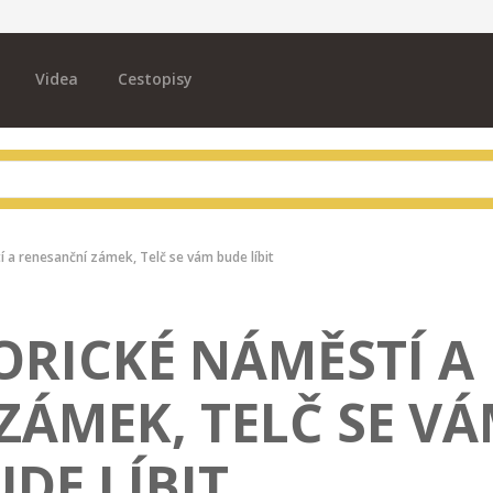
Videa
Cestopisy
í a renesanční zámek, Telč se vám bude líbit
ORICKÉ NÁMĚSTÍ A
ZÁMEK, TELČ SE V
DE LÍBIT