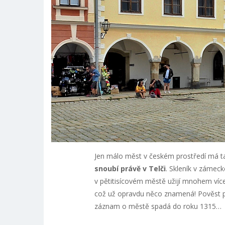
Jen málo měst v českém prostředí má t
snoubí právě v Telči
. Skleník v zámeck
v pětitisícovém městě užijí mnohem víc
což už opravdu něco znamená! Pověst praví
záznam o městě spadá do roku 1315…