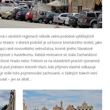
á v okolních regionech několik velmi podobně vyhlížejících
z Hradce. V dnešní podobě je od konce šestnáctého století, jako
zástupci raně novověkého velmožstva, kromě jiného Slavatové
nové z Kastelkornu. Italská renesance se stala Zachariášovi
řichově Hradci nebo Třeboni se na stavebních pracích významně
také pod jménem Antonín Vlach, kde příjmení vlastně odkazuje
 je stále toto pojmenování zachované, o žádných Italech není
odal – jen se dědil…