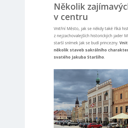
Několik zajímavý
v centru
Vnitřní Město, jak se někdy také říká h
z nejzachovalejších historických jader M
starší snímek Jak se budí princezny.
Vni
několik staveb sakrálního charakte
svatého Jakuba Staršího
.