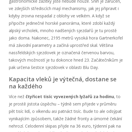
gastronomické zážitky jistě nebude nouze. Sníh je zaručen,
ve zdejších střediscích mají mechanismy, jak jej připravit i
kdyby zrovna nespadal z oblohy ve velkém. A když se
připočte jedinečné horské panoráma, které zdobí každý
alpský vrcholek, mnoho nadšených sjezdařů je tu prostě
jako doma. Nakonec, 2195 metrů vysoká hora Gartnerkofel
má závodní parametry a začíná uprostřed skal. Většina
nassfeldských sjezdovek je označená červenou barvou,
takových možností je tu dokonce hned 23. Začátečníkům je
pak určena šestice sjezdovek v oblasti Blu Day.
Kapacita vleků je výtečná, dostane se
na každého
Více než
čtyřicet tisíc vyvezených lyžařů za hodinu
, to
je prostě jistota úspěchu – týdně sem přijede v průměru
pět tisíc lidí, o víkendu asi patnáct tisíc. Bude to ale odsýpat
vynikajícím způsobem, takže žádné fronty a úmorné čekání
nehrozí. Celodenní skipas přijde na 36 euro, týdenní pak na