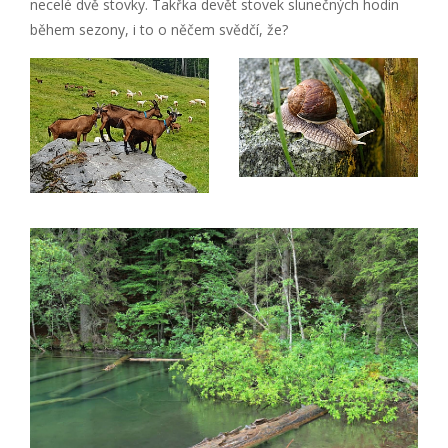
necelé dvě stovky. Takřka devět stovek slunečných hodin
během sezony, i to o něčem svědčí, že?