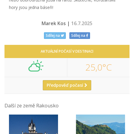
hory jsou jedna báseň!
Marek Kos |
16.7.2025
Sdílej na
Sdílej na
AKTUÁLNÍ POČASÍ V DESTINACI
25,0°C
Předpověď počasí
Další ze země Rakousko