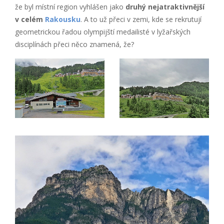
že byl místní region vyhlášen jako
druhý nejatraktivnější
v celém
Rakousku
. A to už přeci v zemi, kde se rekrutují
geometrickou řadou olympijští medailisté v lyžařských
disciplínách přeci něco znamená, že?