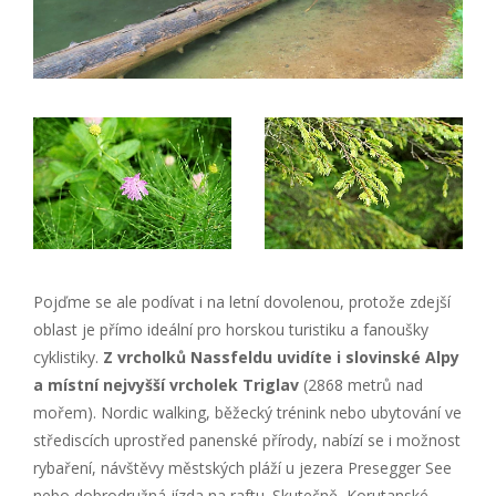
Pojďme se ale podívat i na letní dovolenou, protože zdejší
oblast je přímo ideální pro horskou turistiku a fanoušky
cyklistiky.
Z vrcholků Nassfeldu uvidíte i slovinské Alpy
a místní nejvyšší vrcholek Triglav
(2868 metrů nad
mořem). Nordic walking, běžecký trénink nebo ubytování ve
střediscích uprostřed panenské přírody, nabízí se i možnost
rybaření, návštěvy městských pláží u jezera Presegger See
nebo dobrodružná jízda na raftu. Skutečně, Korutanské