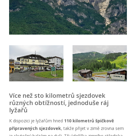
Více než sto kilometrů sjezdovek
různých obtížností, jednoduše ráj
lyžařů
K dispozici je lyžařům hned
110 kilometrů špičkově
připravených sjezdovek
, takže přijet v zimě zrovna sem
je skutečný balzám na duši. Tři údolíčka zimního střediska