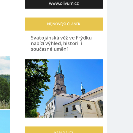
NEJNOVĚJŠÍ ČLÁNEK
Svatojánská věž ve Frýdku
nabízí výhled, historii i
současné umění
KAM DÁLE?