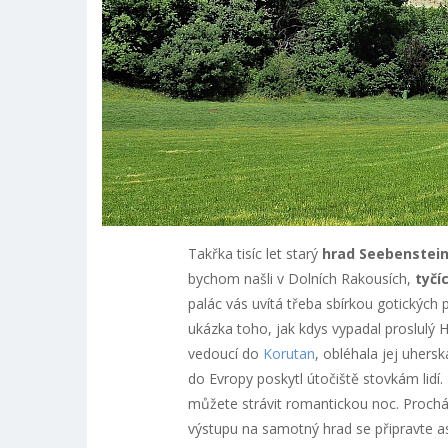
Takřka tisíc let starý
hrad Seebenstei
bychom našli v Dolních Rakousích,
tyčí
palác vás uvítá třeba sbírkou gotických
ukázka toho, jak kdys vypadal proslulý
vedoucí do
Korutan
, obléhala jej uhers
do Evropy poskytl útočiště stovkám lidí
můžete strávit romantickou noc. Procház
výstupu na samotný hrad se připravte a