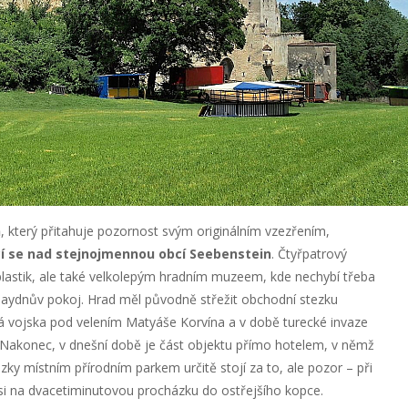
n
, který přitahuje pozornost svým originálním vzezřením,
cí se nad stejnojmennou obcí Seebenstein
. Čtyřpatrový
 plastik, ale také velkolepým hradním muzeem, kde nechybí třeba
 Haydnův pokoj. Hrad měl původně střežit obchodní stezku
ká vojska pod velením Matyáše Korvína a v době turecké invaze
. Nakonec, v dnešní době je část objektu přímo hotelem, v němž
ky místním přírodním parkem určitě stojí za to, ale pozor – při
si na dvacetiminutovou procházku do ostřejšího kopce.