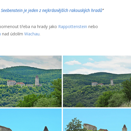
Seebenstein je jeden z nejkrásnějších rakouských hradů
"
apomenout třeba na hrady jako
Rappottenstein
nebo
n
nad údolím
Wachau
.