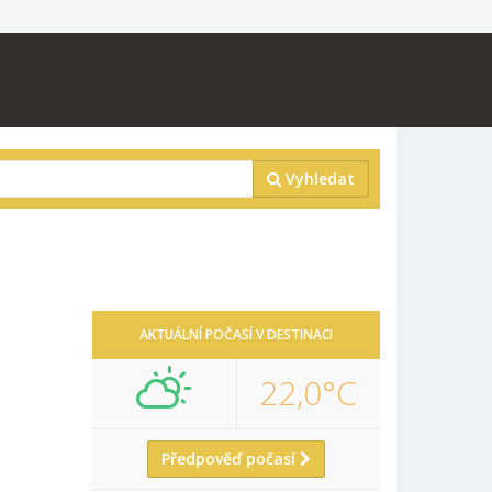
Vyhledat
AKTUÁLNÍ POČASÍ V DESTINACI
22,0°C
Předpověď počasí