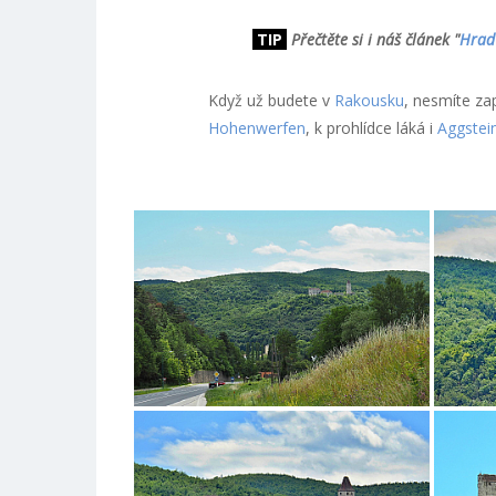
TIP
Přečtěte si i náš článek "
Hrad 
Když už budete v
Rakousku
, nesmíte z
Hohenwerfen
, k prohlídce láká i
Aggstei