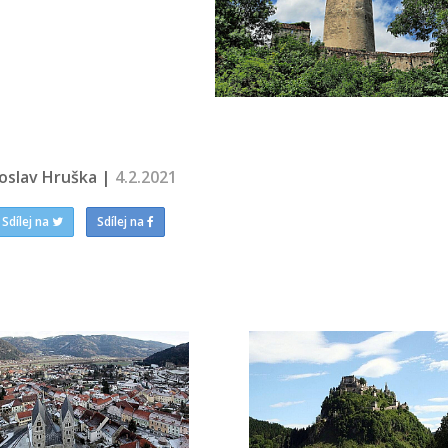
roslav Hruška |
4.2.2021
Sdílej na
Sdílej na