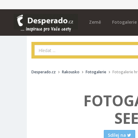
Země
Fotogalerie
Desperado.cz
Rakousko
Fotogalerie
Fotogalerie h
FOTOG
SE
Sdílej na