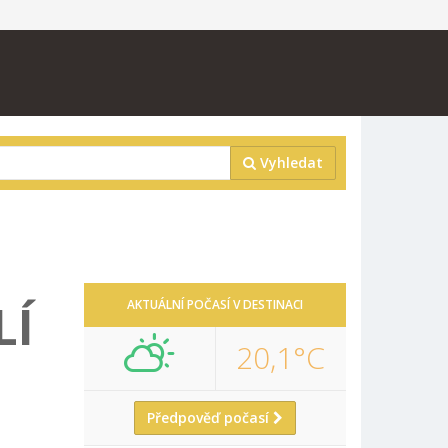
Vyhledat
LÍ
AKTUÁLNÍ POČASÍ V DESTINACI
20,1°C
Předpověď počasí