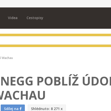
Videa
Cestopisy
lí Wachau
NEGG POBLÍŽ ÚDO
WACHAU
Sdílej na
Shlédnuto:
8 271 x