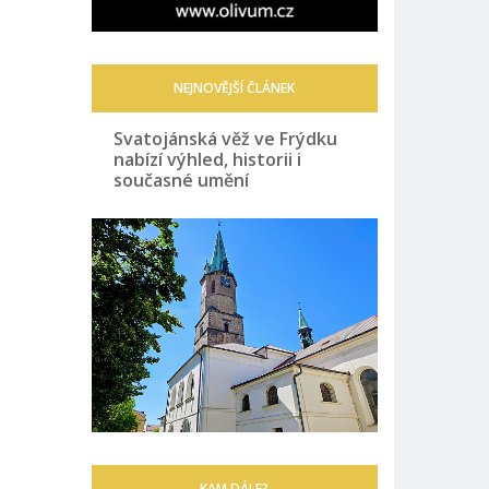
NEJNOVĚJŠÍ ČLÁNEK
Svatojánská věž ve Frýdku
nabízí výhled, historii i
současné umění
KAM DÁLE?