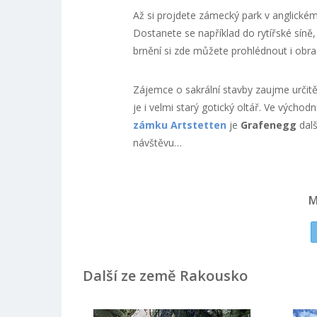
Až si projdete zámecký park v anglické
Dostanete se například do rytířské síně,
brnění si zde můžete prohlédnout i ob
Zájemce o sakrální stavby zaujme určitě 
je i velmi starý gotický oltář. Ve výcho
zámku Artstetten
je
Grafenegg
dalš
návštěvu…
M
Další ze země Rakousko