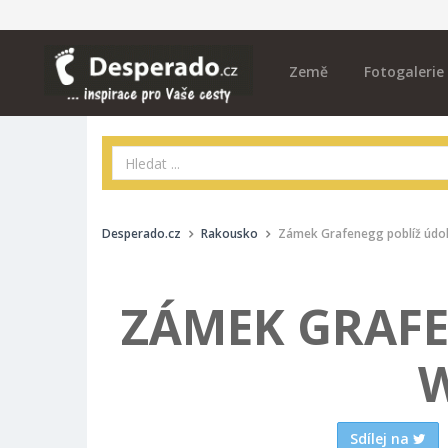
Země
Fotogalerie
Desperado.cz
Rakousko
Zámek Grafenegg poblíž údo
ZÁMEK GRAFE
Sdílej na