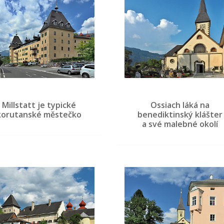
Millstatt je typické
Ossiach láká na
korutanské městečko
benediktinský klášter
a své malebné okolí