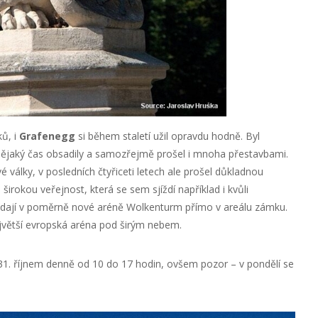
ů, i
Grafenegg
si během staletí užil opravdu hodně. Byl
 nějaký čas obsadily a samozřejmě prošel i mnoha přestavbami.
války, v posledních čtyřiceti letech ale prošel důkladnou
širokou veřejnost, která se sem sjíždí například i kvůli
řádají v poměrně nové aréně Wolkenturm přímo v areálu zámku.
větší evropská aréna pod širým nebem.
1. říjnem denně od 10 do 17 hodin, ovšem pozor – v pondělí se