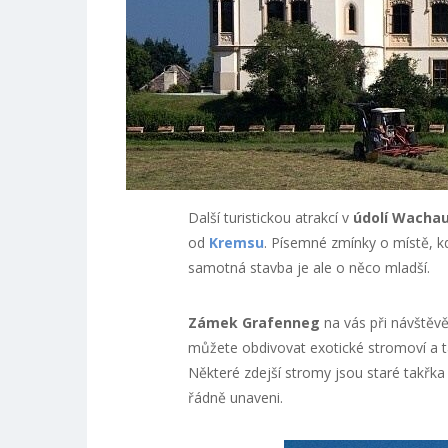
Další turistickou atrakcí v
údolí Wacha
od
Kremsu
. Písemné zmínky o místě, kd
samotná stavba je ale o něco mladší.
Zámek Grafenneg
na vás při návštěv
můžete obdivovat exotické stromoví a t
Některé zdejší stromy jsou staré takřka t
řádně unaveni.