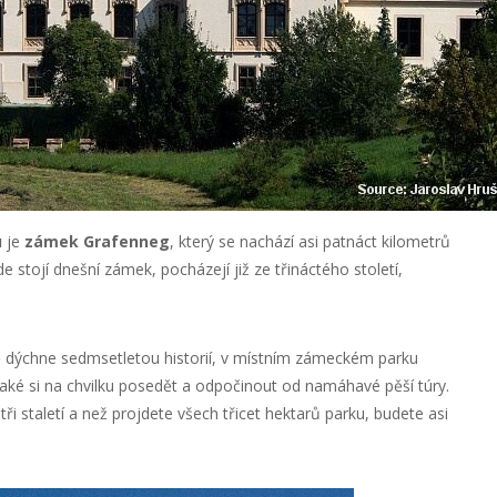
u
je
zámek Grafenneg
, který se nachází asi patnáct kilometrů
e stojí dnešní zámek, pocházejí již ze třináctého století,
ě dýchne sedmsetletou historií, v místním zámeckém parku
aké si na chvilku posedět a odpočinout od namáhavé pěší túry.
ři staletí a než projdete všech třicet hektarů parku, budete asi