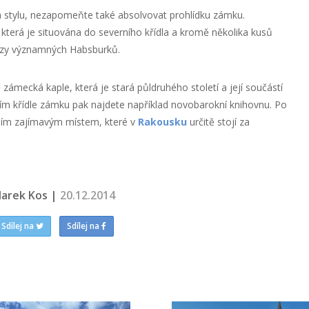
m stylu, nezapomeňte také absolvovat prohlídku zámku.
 která je situována do severního křídla a kromě několika kusů
razy významných Habsburků.
zámecká kaple, která je stará půldruhého století a její součástí
dním křídle zámku pak najdete například novobarokní knihovnu. Po
ím zajímavým místem, které v
Rakousku
určitě stojí za
arek Kos |
20.12.2014
Sdílej na
Sdílej na