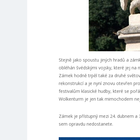
Stejně jako spoustu jiných hradů a zámk
obléhán švédskými vojsky, které jej na
Zámek hodně trpěl také za druhé světové 
rekonstrukcí a je nyní znovu otevřen pro 
festivalům klasické hudby, které se po
Wolkenturm je jen tak mimochodem nej
Zámek je přístupný mezi 24. dubnem a 3
sem opravdu nedostanete.