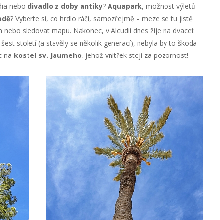
dia nebo
divadlo z doby antiky
?
Aquapark
, možnost výletů
odě
? Vyberte si, co hrdlo ráčí, samozřejmě – meze se tu jistě
m nebo sledovat mapu. Nakonec, v Alcudii dnes žije na dvacet
 šest století (a stavěly se několik generací), nebyla by to škoda
at na
kostel sv. Jaumeho
, jehož vnitřek stojí za pozornost!