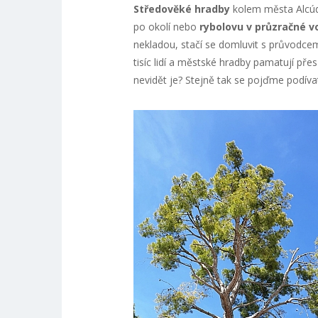
Středověké hradby
kolem města Alcú
po okolí nebo
rybolovu v průzračné v
nekladou, stačí se domluvit s průvodce
tisíc lidí a městské hradby pamatují přes
nevidět je? Stejně tak se pojďme podív