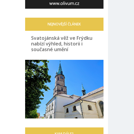
NEJNOVĚJŠÍ ČLÁNEK
Svatojánská věž ve Frýdku
nabízí výhled, historii i
současné umění
KAM DÁLE?