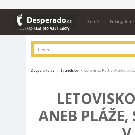
Země
Fotogalerie
Desperado.cz
Španělsko
Letovisko Port d´Alcudia aneb
LETOVISKO
ANEB PLÁŽE, 
V