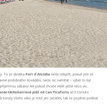
y. To se zkrátka
Port d´Alcúdia
nedá odepřít, pokud jste se
hlavně podobného dovádění, nelze nic namítat – výběr to byl
říjemnou zábavu! Ale pokud chcete vidět ještě něco víc,
náctikilometrová pláž od Can Picafortu
až k tomuto
turisty všeho věku je totiž jen začátek, tak se pojďme podívat