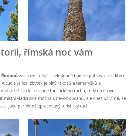
istorii, římská noc vám
 Římanů
vás rozesměje – celodenně budete potkávat lidi, kteří
 Alcudie je les, zbytek je plný rákosů a tamaryšků a
uhu. Už sto let historie turistického ruchu, tedy na úrovni
 místní vládci sice možná s nevolí občanů, ale dnes už víme, že
tak, jako perfektně zpracovaný turistický ruch.