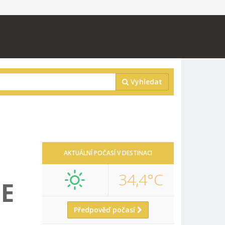
Vyhledat
AKTUÁLNÍ POČASÍ V DESTINACI
34,4°C
IE
Předpověď počasí