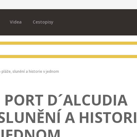
Videa
Cestopisy
 pláže, slunění a historie v jednom
 PORT D´ALCUDIA
SLUNĚNÍ A HISTOR
 JEDNOM