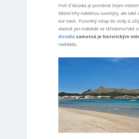
Port d´Alcúdia je poměrně živým místem, 
Místní trhy nabídnou suvenýry, ale také č
eur navíc. Pozvolný vstup do vody si uži
vlastně jen málokde ve středomořské ob
Alcúdia
samotná je historickým mě
nadvládu.