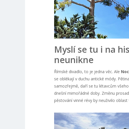
Myslí se tu i na h
neunikne
Římské divadlo, to je jedna věc. Ale
Noc
se oblékají v duchu antické módy. Pětina
samozřejmě, daří se tu létavcům všeho dr
dnešní mimořádné doby. Změnu prosadili
pěstování vinné révy by neuživilo oblast 