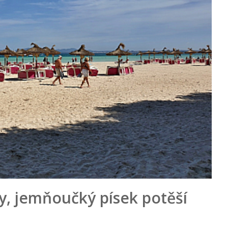
y, jemňoučký písek potěší