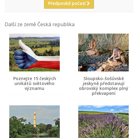
Předpověď počasí
Další ze země Česká republika
Poznejte 15 českých
Sloupsko-šošůvské
unikátů světového
jeskyně představují
významu
obrovský komplex plný
překvapení