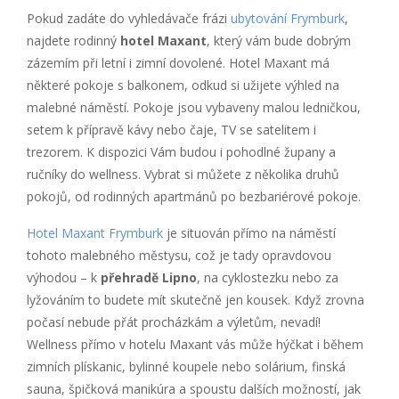
Pokud zadáte do vyhledávače frázi
ubytování Frymburk
,
najdete rodinný
hotel Maxant
, který vám bude dobrým
zázemím při letní i zimní dovolené. Hotel Maxant má
některé pokoje s balkonem, odkud si užijete výhled na
malebné náměstí. Pokoje jsou vybaveny malou ledničkou,
setem k přípravě kávy nebo čaje, TV se satelitem i
trezorem. K dispozici Vám budou i pohodlné župany a
ručníky do wellness. Vybrat si můžete z několika druhů
pokojů, od rodinných apartmánů po bezbariérové pokoje.
Hotel Maxant Frymburk
je situován přímo na náměstí
tohoto malebného městysu, což je tady opravdovou
výhodou – k
přehradě Lipno
, na cyklostezku nebo za
lyžováním to budete mít skutečně jen kousek. Když zrovna
počasí nebude přát procházkám a výletům, nevadí!
Wellness přímo v hotelu Maxant vás může hýčkat i během
zimních plískanic, bylinné koupele nebo solárium, finská
sauna, špičková manikúra a spoustu dalších možností, jak