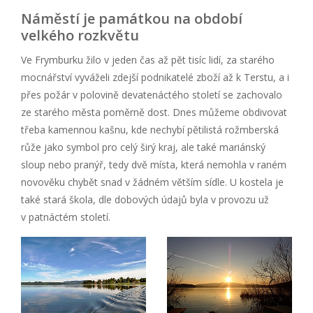
Náměstí je památkou na období
velkého rozkvětu
Ve Frymburku žilo v jeden čas až pět tisíc lidí, za starého
mocnářství vyváželi zdejší podnikatelé zboží až k Terstu, a i
přes požár v polovině devatenáctého století se zachovalo
ze starého města poměrně dost. Dnes můžeme obdivovat
třeba kamennou kašnu, kde nechybí pětilistá rožmberská
růže jako symbol pro celý širý kraj, ale také mariánský
sloup nebo pranýř, tedy dvě místa, která nemohla v raném
novověku chybět snad v žádném větším sídle. U kostela je
také stará škola, dle dobových údajů byla v provozu už
v patnáctém století.