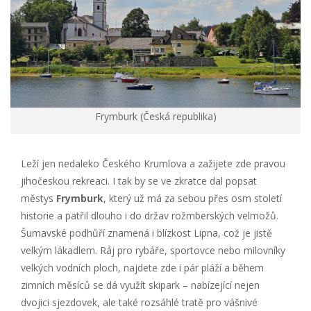
Frymburk (Česká republika)
Leží jen nedaleko Českého Krumlova a zažijete zde pravou
jihočeskou rekreaci. I tak by se ve zkratce dal popsat
městys
Frymburk
, který už má za sebou přes osm století
historie a patřil dlouho i do držav rožmberských velmožů.
Šumavské podhůří znamená i blízkost Lipna, což je jistě
velkým lákadlem. Ráj pro rybáře, sportovce nebo milovníky
velkých vodních ploch, najdete zde i pár pláží a během
zimních měsíců se dá využít skipark – nabízející nejen
dvojici sjezdovek, ale také rozsáhlé tratě pro vášnivé