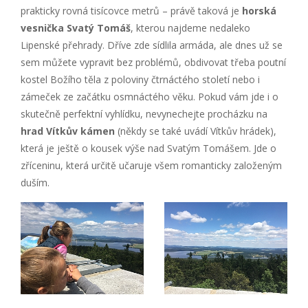
prakticky rovná tisícovce metrů – právě taková je
horská
vesnička Svatý Tomáš
, kterou najdeme nedaleko
Lipenské přehrady. Dříve zde sídlila armáda, ale dnes už se
sem můžete vypravit bez problémů, obdivovat třeba poutní
kostel Božího těla z poloviny čtrnáctého století nebo i
zámeček ze začátku osmnáctého věku. Pokud vám jde i o
skutečně perfektní vyhlídku, nevynechejte procházku na
hrad Vítkův kámen
(někdy se také uvádí Vítkův hrádek),
která je ještě o kousek výše nad Svatým Tomášem. Jde o
zříceninu, která určitě učaruje všem romanticky založeným
duším.