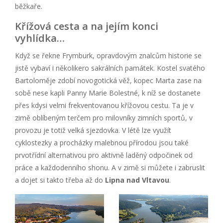
běžkaře.
Křížová cesta a na jejím konci
vyhlídka…
Když se řekne Frymburk, opravdovým znalcům historie se
jistě vybaví i několikero sakrálních památek. Kostel svatého
Bartoloměje zdobí novogotická věž, kopec Marta zase na
sobě nese kapli Panny Marie Bolestné, k níž se dostanete
přes kdysi velmi frekventovanou křížovou cestu. Ta je v
zimě oblíbeným terčem pro milovníky zimních sportů, v
provozu je totiž velká sjezdovka. V létě lze využít
cyklostezky a procházky malebnou přírodou jsou také
prvotřídní alternativou pro aktivně laděný odpočinek od
práce a každodenního shonu. A v zimě si můžete i zabruslit
a dojet si takto třeba až do
Lipna nad Vltavou
.