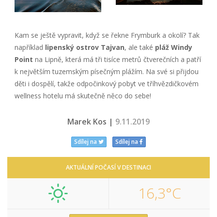
Kam se ještě vypravit, když se řekne Frymburk a okolí? Tak
například
lipenský ostrov Tajvan
, ale také
pláž Windy
Point
na Lipně, která má tři tisíce metrů čtverečních a patří
k největším tuzemským písečným plážím. Na své si přijdou
děti i dospělí, takže odpočinkový pobyt ve tříhvězdičkovém
wellness hotelu má skutečně něco do sebe!
Marek Kos |
9.11.2019
Sdílej na
Sdílej na
AKTUÁLNÍ POČASÍ V DESTINACI
16,3°C