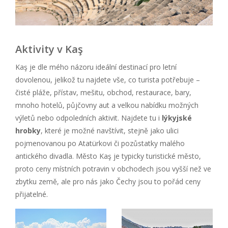
Aktivity v Kaş
Kaş je dle mého názoru ideální destinací pro letní
dovolenou, jelikož tu najdete vše, co turista potřebuje –
čisté pláže, přístav, mešitu, obchod, restaurace, bary,
mnoho hotelů, půjčovny aut a velkou nabídku možných
výletů nebo odpoledních aktivit. Najdete tu i
lýkyjské
hrobky
, které je možné navštívit, stejně jako ulici
pojmenovanou po Atatürkovi či pozůstatky malého
antického divadla. Město Kaş je typicky turistické město,
proto ceny místních potravin v obchodech jsou vyšší než ve
zbytku země, ale pro nás jako Čechy jsou to pořád ceny
přijatelné.