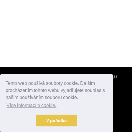
CESTOVNÍ POJIŠTĚNÍ
KONTAKTY
REKLAMA
RSS
Tento web používá soubory cookie. Dalším
procházením tohoto webu vyjadřujete souhlas s
atlasmest.cz
atlaspamatek.info
atlaszemi.info
naším používáním souborů cookie.
Více informací o cookie.
© 2005 - 2026 Desperado.cz. Všechna práva vyhrazena.
Data o počasí jsou přebírána z
OpenWeather
.
V pořádku
Kontakt:
mail@desperado.cz