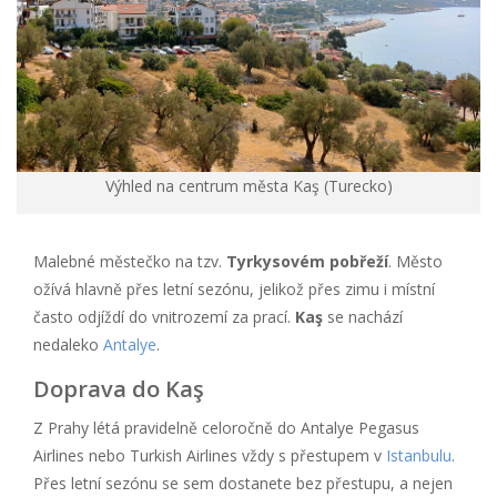
Výhled na centrum města Kaş (Turecko)
Malebné městečko na tzv.
Tyrkysovém pobřeží
. Město
ožívá hlavně přes letní sezónu, jelikož přes zimu i místní
často odjíždí do vnitrozemí za prací.
Kaş
se nachází
nedaleko
Antalye
.
Doprava do Kaş
Z Prahy létá pravidelně celoročně do Antalye Pegasus
Airlines nebo Turkish Airlines vždy s přestupem v
Istanbulu
.
Přes letní sezónu se sem dostanete bez přestupu, a nejen