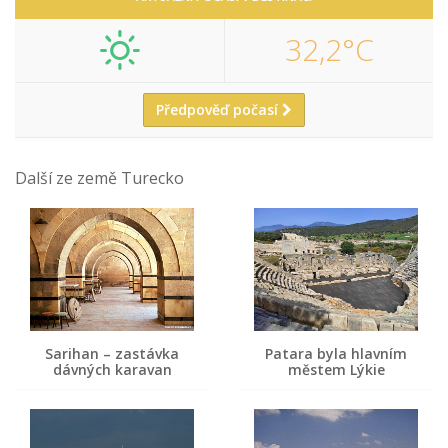
32,2°C
Předpověď počasí
Další ze země Turecko
Sarihan – zastávka
Patara byla hlavním
dávných karavan
městem Lýkie