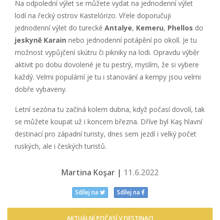
Na odpolední výlet se můžete vydat na jednodenní výlet
lodí na řecký ostrov Kastelórizo. Vřele doporučuji
jednodenní výlet do turecké
Antalye
,
Kemeru
,
Phellos
do
jeskyně Karain
nebo jednodenní potápění po okolí. Je tu
možnost vypůjčení skútru či pikniky na lodi. Opravdu výběr
aktivit po dobu dovolené je tu pestrý, myslím, že si vybere
každý. Velmi populární je tu i stanování a kempy jsou velmi
dobře vybaveny.
Letní sezóna tu začíná kolem dubna, když počasí dovolí, tak
se můžete koupat už i koncem března. Dříve byl Kaş hlavní
destinací pro západní turisty, dnes sem jezdí i velký počet
ruských, ale i českých turistů.
Martina Koşar |
11.6.2022
Sdílej na
Sdílej na
AKTUÁLNÍ POČASÍ V DESTINACI