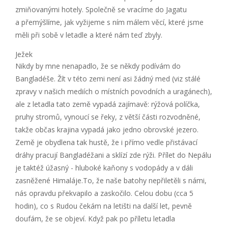
zmiňovanými hotely. Společně se vracíme do Jagatu
a přemýšlíme, jak vyžijeme s ním málem věcí, které jsme
měli při sobě v letadle a které nám teď zbyly.
Ježek
Nikdy by mne nenapadlo, že se někdy podívám do
Bangladéše. Žít v této zemi není asi žádný med (viz stálé
zpravy v našich mediích o místních povodních a uragánech),
ale z letadla tato země vypadá zajímavě: rýžová políčka,
pruhy stromů, vynoucí se řeky, z větší části rozvodněné,
takže občas krajina vypadá jako jedno obrovské jezero.
Země je obydlena tak hustě, že i přímo vedle přistávací
dráhy pracují Bangladéžani a sklízí zde rýži. Přílet do Nepálu
je taktéž úžasný - hluboké kaňony s vodopády a v dáli
zasněžené Himaláje.To, že naše batohy nepřiletěli s námi,
nás opravdu překvapilo a zaskočilo. Celou dobu (cca 5
hodin), co s Rudou čekám na letišti na další let, pevně
doufám, že se objeví. Když pak po příletu letadla