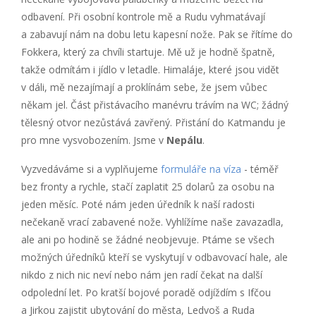
odbavení. Při osobní kontrole mě a Rudu vyhmatávají
a zabavují nám na dobu letu kapesní nože. Pak se řítíme do
Fokkera, který za chvíli startuje. Mě už je hodně špatně,
takže odmítám i jídlo v letadle. Himaláje, které jsou vidět
v dáli, mě nezajímají a proklínám sebe, že jsem vůbec
někam jel. Část přistávacího manévru trávím na WC; žádný
tělesný otvor nezůstává zavřený. Přistání do Katmandu je
pro mne vysvobozením. Jsme v
Nepálu
.
Vyzvedáváme si a vyplňujeme
formuláře na víza
- téměř
bez fronty a rychle, stačí zaplatit 25 dolarů za osobu na
jeden měsíc. Poté nám jeden úředník k naší radosti
nečekaně vrací zabavené nože. Vyhlížíme naše zavazadla,
ale ani po hodině se žádné neobjevuje. Ptáme se všech
možných úředníků kteří se vyskytují v odbavovací hale, ale
nikdo z nich nic neví nebo nám jen radí čekat na další
odpolední let. Po kratší bojové poradě odjíždím s Ifčou
a Jirkou zajistit ubytování do města, Ledvoš a Ruda