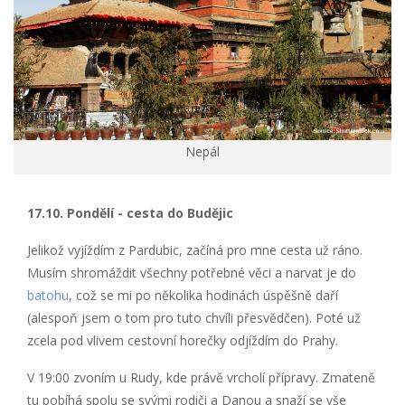
Nepál
17.10. Pondělí - cesta do Budějic
Jelikož vyjíždím z Pardubic, začíná pro mne cesta už ráno.
Musím shromáždit všechny potřebné věci a narvat je do
batohu
, což se mi po několika hodinách úspěšně daří
(alespoň jsem o tom pro tuto chvíli přesvědčen). Poté už
zcela pod vlivem cestovní horečky odjíždím do Prahy.
V 19:00 zvoním u Rudy, kde právě vrcholí přípravy. Zmateně
tu pobíhá spolu se svými rodiči a Danou a snaží se vše