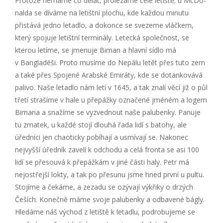
Protože nemáme co dělat, prolézáme celé letiště; u McDo­
nalda se díváme na letištní plochu, kde každou minutu
přistává jedno letadlo, a dokonce se svezeme vláčkem,
který spojuje letištní terminály. Letecká společnost, se
kterou letíme, se jmenuje Biman a hlavní sídlo má
v Bangladéši. Proto musíme do Nepálu letět přes tuto zem
a také přes Spojené Arabské Emiráty, kde se dotankovává
palivo. Naše letadlo nám letí v 1645, a tak znalí věcí již o půl
třetí strašíme v hale u přepážky označené jméném a logem
Bimana a snažíme se vyzvednout naše palubenky. Panuje
tu zmatek, u každé stojí dlouhá řada lidí s batohy, ale
úředníci jen chaoticky pobíhají a usmívají se. Nakonec
nejvyšší úředník zavelí k odchodu a celá fronta se asi 100
lidí se přesouvá k přepážkám v jiné části haly. Petr má
nejostřejší lokty, a tak po přesunu jsme hned první u pultu.
Stojíme a čekáme, a zezadu se ozývají výkřiky o drzých
Češích. Konečně máme svoje palubenky a odbavené bágly.
Hledáme náš východ z letiště k letadlu, podrobujeme se