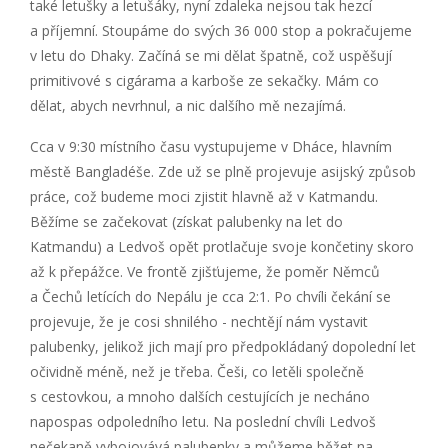
také letušky a letušáky, nyní zdaleka nejsou tak hezcí
a příjemní. Stoupáme do svých 36 000 stop a pokračujeme
v letu do Dhaky. Začíná se mi dělat špatně, což uspěšují
primitivové s cigárama a karboše ze sekačky. Mám co
dělat, abych nevrhnul, a nic dalšího mě nezajímá.
Cca v 9:30 místního času vystupujeme v Dháce, hlavním
městě Bangladéše. Zde už se plně projevuje asijský způsob
práce, což budeme moci zjistit hlavně až v Katmandu.
Běžíme se začekovat (získat palubenky na let do
Katmandu) a Ledvoš opět protlačuje svoje končetiny skoro
až k přepážce. Ve frontě zjišťujeme, že poměr Němců
a Čechů letících do Nepálu je cca 2:1. Po chvíli čekání se
projevuje, že je cosi shnilého - nechtějí nám vystavit
palubenky, jelikož jich mají pro předpokládaný dopolední let
očividně méně, než je třeba. Češi, co letěli společně
s cestovkou, a mnoho dalších cestujících je necháno
napospas odpoledního letu. Na poslední chvíli Ledvoš
nečekaně vybojovává palubenky a můžeme běžet na