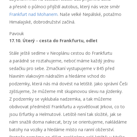
a přesně o půlnoci přijíždí autobus, který nás veze směr
Frankfurt nad Mohanem
. Naše velké Nepálské, potažmo
Himalajské, dobrodružství začíná.
Pavouk
17.10. Úterý - cesta do Frankfurtu, odlet
Stále ještě sedíme v Neoplánu cestou do Frankfurtu
a parádně se roztahujeme, neboť máme každý jednu
sedačku pro sebe. Zmačkaní vystupujeme v 845 před
hlavním vlakovým nádražím a hledáme vchod do
podzemky, která nás má dovést na letiště. Jako správní Češi
zjišťujeme, že můžeme mít skupinovou slevu na jízdenky.
Z podzemky se vyklubala nadzem­ka, a tak můžeme
obdivovat předměstí Frankfurtu a vysvětlovat Jirkovi, co to
jsou Erfurtky a Helmutové. Letiště není tak složité, jak se
nám snažili doma nakecat, brzy se orientujeme, nakládáme
batohy na vozíky a hledáme místo na ranní obžerství.