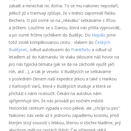
zabalit a nenechat nic doma. To se mu nakonec nepodaří,
jelikož již v tramvaji zjišťuje, že v lednici zapomněl flašku
Bechera. O půl osmé se na „Hlaváku“ setkáváme s Ifčou
a Ježkem. Loučíme se s Danou, která nás přišla vyprovodit,
a po osmé frčíme rychlíkem do Budějic. Do
Nepálu
jsme
totiž zvolili komplikovanou cestu - vlakem do
Českých
Budějovic
, odtud autobusem do
Frankfurtu
a odtud už
letadlem až do Katmandu. Ve vlaku sklouzne náš hovor na
pro nás typická témata (jak se dá na záchodě využít jačí
roh, atd ...), a tak je veselo. V Buději­cích se setkáváme
s posledním členem naší expedice Jirkou a také s Hankou
z Karlových Varů, která v Budějicích studuje a která se
přichází s námi rozloučit. Čekání na autobus nám
zpříjemňuje tím, že nás provádí po nočním městě.
Historické centrum vypadá v noci pěkně, ale „chcípl tu pes“.
Nakonec nás vede až k jednomu zapadlému kostelu, před
kterým stojí sousoší s lebkou, kterou si všichni hladíme, prý
abychom měli na cestách štěstí. Čas příjemně utíká