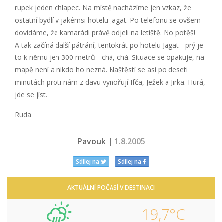
rupek jeden chlapec. Na místě nacházíme jen vzkaz, že
ostatní bydlí v jakémsi hotelu Jagat. Po telefonu se ovšem
dovídáme, že kamarádi právě odjeli na letiště. No potěš!
A tak začíná další pátrání, tentokrát po hotelu Jagat - prý je
to k němu jen 300 metrů - chá, chá. Situace se opakuje, na
mapě není a nikdo ho nezná. Naštěstí se asi po deseti
minutách proti nám z davu vynořují Ifča, Ježek a Jirka. Hurá,
jde se jíst.
Ruda
Pavouk |
1.8.2005
Sdílej na
Sdílej na
AKTUÁLNÍ POČASÍ V DESTINACI
19,7°C