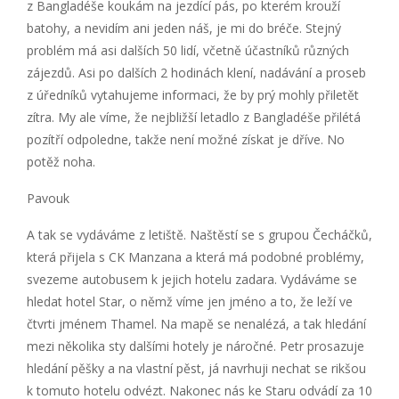
z Bangladéše koukám na jezdící pás, po kterém krouží
batohy, a nevidím ani jeden náš, je mi do bréče. Stejný
problém má asi dalších 50 lidí, včetně účastníků různých
zájezdů. Asi po dalších 2 hodinách klení, nadávání a proseb
z úředníků vytahujeme informaci, že by prý mohly přiletět
zítra. My ale víme, že nejbližší letadlo z Bangladéše přilétá
pozítří odpoledne, takže není možné získat je dříve. No
potěž noha.
Pavouk
A tak se vydáváme z letiště. Naštěstí se s grupou Čecháčků,
která přijela s CK Manzana a která má podobné problémy,
svezeme autobusem k jejich hotelu zadara. Vydáváme se
hledat hotel Star, o němž víme jen jméno a to, že leží ve
čtvrti jménem Thamel. Na mapě se nenalézá, a tak hledání
mezi několika sty dalšími hotely je náročné. Petr prosazuje
hledání pěšky a na vlastní pěst, já navrhuji nechat se rikšou
k tomuto hotelu odvézt. Nakonec nás ke Staru odvádí za 10