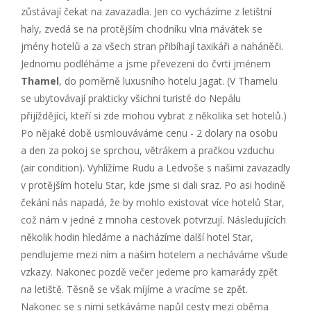
zůstávají čekat na zavazadla. Jen co vycházíme z letištní
haly, zvedá se na protějším chodníku vlna mávátek se
jmény hotelů a za všech stran přibíhají taxikáři a naháněči.
Jednomu podléháme a jsme převezeni do čvrti jménem
Thamel
, do poměrně luxusního hotelu Jagat. (V Thamelu
se ubytovávají prakticky všichni turisté do Nepálu
přijíždějící, kteří si zde mohou vybrat z několika set hotelů.)
Po nějaké době usmlouváváme cenu - 2 dolary na osobu
a den za pokoj se sprchou, větrákem a pračkou vzduchu
(air condition). Vyhlížíme Rudu a Ledvoše s našimi zavazadly
v protějším hotelu Star, kde jsme si dali sraz. Po asi hodině
čekání nás napadá, že by mohlo existovat více hotelů Star,
což nám v jedné z mnoha cestovek potvrzují. Následujících
několik hodin hledáme a nacházíme další hotel Star,
pendlujeme mezi ním a našim hotelem a necháváme všude
vzkazy. Nakonec pozdě večer jedeme pro kamarády zpět
na letiště. Těsně se však míjíme a vracíme se zpět.
Nakonec se s nimi setkáváme napůl cesty mezi oběma