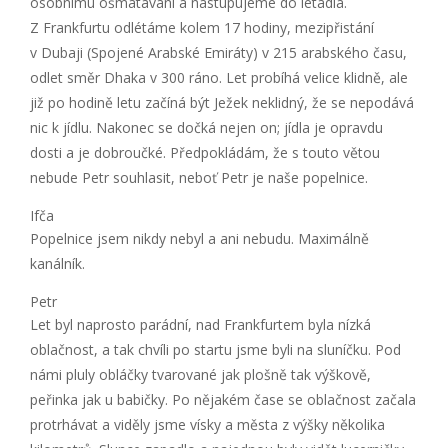
osobnímu ošmatávání a nastupujeme do letadla.
Z Frankfurtu odlétáme kolem 17 hodiny, mezipřistání
v Dubaji (Spojené Arabské Emiráty) v 215 arabského času,
odlet směr Dhaka v 300 ráno. Let probíhá velice klidně, ale
již po hodině letu začíná být Ježek neklidný, že se nepodává
nic k jídlu. Nakonec se dočká nejen on; jídla je opravdu
dosti a je dobroučké. Předpokládám, že s touto větou
nebude Petr souhlasit, neboť Petr je naše popelnice.
Ifča
Popelnice jsem nikdy nebyl a ani nebudu. Maximálně
kanálník.
Petr
Let byl naprosto parádní, nad Frankfurtem byla nízká
oblačnost, a tak chvíli po startu jsme byli na sluníčku. Pod
námi pluly obláčky tvarované jak plošně tak výškově,
peřinka jak u babičky. Po nějakém čase se oblačnost začala
protrhávat a viděly jsme vísky a města z výšky několika