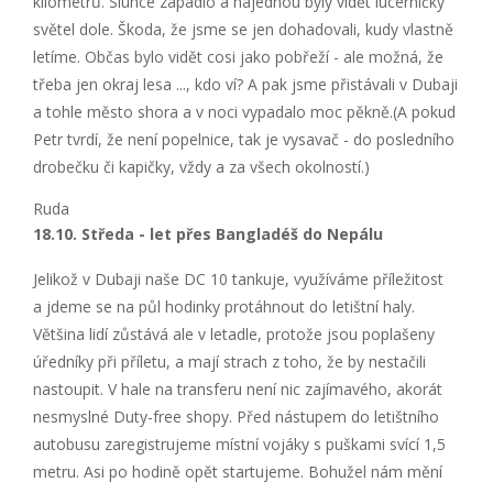
kilometrů. Slunce zapadlo a najednou byly vidět lucerničky
světel dole. Škoda, že jsme se jen dohadovali, kudy vlastně
letíme. Občas bylo vidět cosi jako pobřeží - ale možná, že
třeba jen okraj lesa ..., kdo ví? A pak jsme přistávali v Dubaji
a tohle město shora a v noci vypadalo moc pěkně.(A pokud
Petr tvrdí, že není popelnice, tak je vysavač - do posledního
drobečku či kapičky, vždy a za všech okolností.)
Ruda
18.10. Středa - let přes Bangladéš do Nepálu
Jelikož v Dubaji naše DC 10 tankuje, využíváme příležitost
a jdeme se na půl hodinky protáhnout do letištní haly.
Většina lidí zůstává ale v letadle, protože jsou poplašeny
úředníky při příletu, a mají strach z toho, že by nestačili
nastoupit. V hale na transferu není nic zajímavého, akorát
nesmyslné Duty-free shopy. Před nástupem do letištního
autobusu zaregistrujeme místní vojáky s puškami svící 1,5
metru. Asi po hodině opět startujeme. Bohužel nám mění