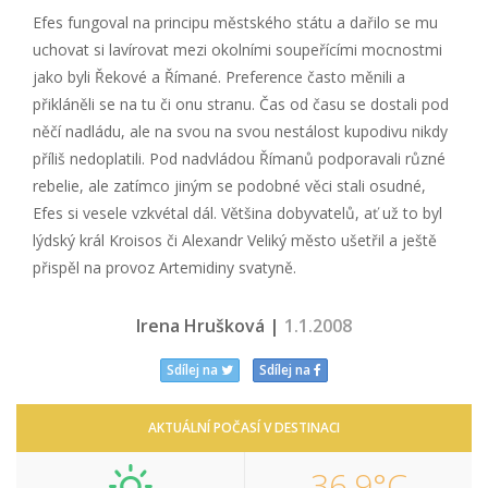
Efes fungoval na principu městského státu a dařilo se mu
uchovat si lavírovat mezi okolními soupeřícími mocnostmi
jako byli Řekové a Římané. Preference často měnili a
přikláněli se na tu či onu stranu. Čas od času se dostali pod
něčí nadládu, ale na svou na svou nestálost kupodivu nikdy
příliš nedoplatili. Pod nadvládou Římanů podporavali různé
rebelie, ale zatímco jiným se podobné věci stali osudné,
Efes si vesele vzkvétal dál. Většina dobyvatelů, ať už to byl
lýdský král Kroisos či Alexandr Veliký město ušetřil a ještě
přispěl na provoz Artemidiny svatyně.
Irena Hrušková |
1.1.2008
Sdílej na
Sdílej na
AKTUÁLNÍ POČASÍ V DESTINACI
36,9°C