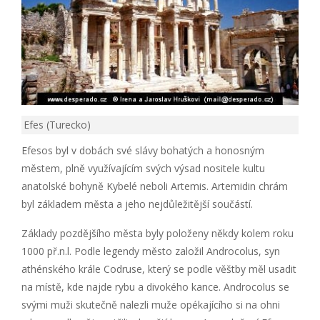
Efes (Turecko)
Efesos byl v dobách své slávy bohatých a honosným
městem, plně využívajícím svých výsad nositele kultu
anatolské bohyně Kybelé neboli Artemis. Artemidin chrám
byl základem města a jeho nejdůležitější součástí.
Základy pozdějšího města byly položeny někdy kolem roku
1000 př.n.l. Podle legendy město založil Androcolus, syn
athénského krále Codruse, který se podle věštby měl usadit
na místě, kde najde rybu a divokého kance. Androcolus se
svými muži skutečně nalezli muže opékajícího si na ohni