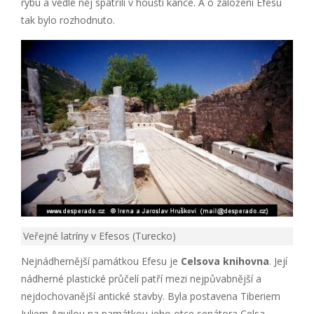
rybu a vedle něj spatřili v houští kance. A o založení Efesu
tak bylo rozhodnuto.
Veřejné latríny v Efesos (Turecko)
Nejnádhernější památkou Efesu je
Celsova knihovna
. Její
nádherné plastické průčelí patří mezi nejpůvabnější a
nejdochovanější antické stavby. Byla postavena Tiberiem
Juliem Aquilou na památkou jeho otce senátora Celsa