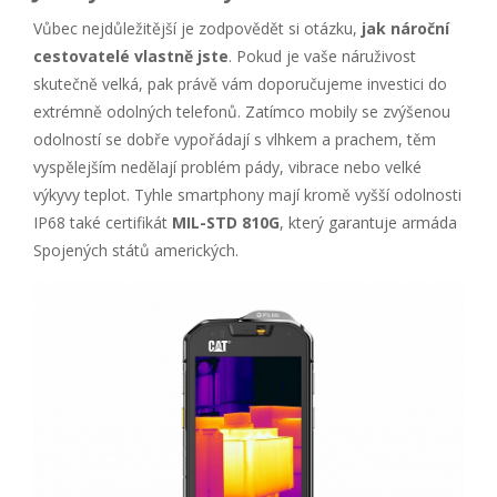
Vůbec nejdůležitější je zodpovědět si otázku,
jak nároční
cestovatelé vlastně jste
. Pokud je vaše náruživost
skutečně velká, pak právě vám doporučujeme investici do
extrémně odolných telefonů. Zatímco mobily se zvýšenou
odolností se dobře vypořádají s vlhkem a prachem, těm
vyspělejším nedělají problém pády, vibrace nebo velké
výkyvy teplot. Tyhle smartphony mají kromě vyšší odolnosti
IP68 také certifikát
MIL-STD 810G
, který garantuje armáda
Spojených států amerických.