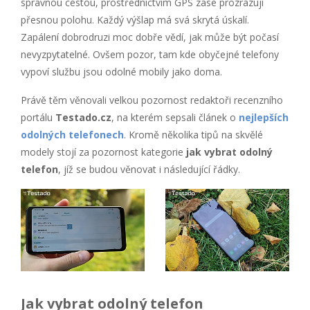
správnou cestou, prostřednictvím GPS zase prozrazují
přesnou polohu. Každý výšlap má svá skrytá úskalí.
Zapálení dobrodruzi moc dobře vědí, jak může být počasí
nevyzpytatelné. Ovšem pozor, tam kde obyčejné telefony
vypoví službu jsou odolné mobily jako doma.
Právě těm věnovali velkou pozornost redaktoři recenzního
portálu
Testado.cz
, na kterém sepsali článek o
nejlepších
odolných telefonech
. Kromě několika tipů na skvělé
modely stojí za pozornost kategorie
jak vybrat odolný
telefon
, jíž se budou věnovat i následující řádky.
Jak vybrat odolný telefon