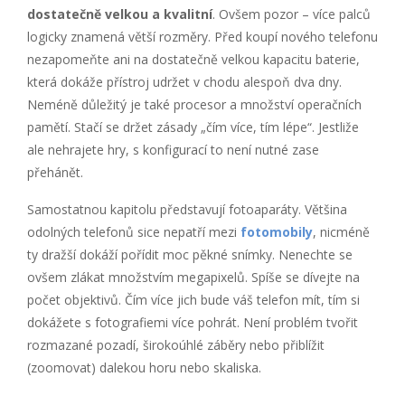
dostatečně velkou a kvalitní
. Ovšem pozor – více palců
logicky znamená větší rozměry. Před koupí nového telefonu
nezapomeňte ani na dostatečně velkou kapacitu baterie,
která dokáže přístroj udržet v chodu alespoň dva dny.
Neméně důležitý je také procesor a množství operačních
pamětí. Stačí se držet zásady „čím více, tím lépe“. Jestliže
ale nehrajete hry, s konfigurací to není nutné zase
přehánět.
Samostatnou kapitolu představují fotoaparáty. Většina
odolných telefonů sice nepatří mezi
fotomobily
, nicméně
ty dražší dokáží pořídit moc pěkné snímky. Nenechte se
ovšem zlákat množstvím megapixelů. Spíše se dívejte na
počet objektivů. Čím více jich bude váš telefon mít, tím si
dokážete s fotografiemi více pohrát. Není problém tvořit
rozmazané pozadí, širokoúhlé záběry nebo přiblížit
(zoomovat) dalekou horu nebo skaliska.