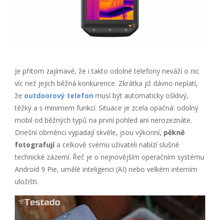
Je přitom zajímavé, že i takto odolné telefony neváží o nic
víc než jejich běžná konkurence. Zkrátka již dávno neplatí,
že
outdoorový telefon
musí být automaticky ošklivý,
těžký a s minimem funkcí. Situace je zcela opačná: odolný
mobil od běžných typů na první pohled ani nerozeznáte.
Dnešní obrněnci vypadají skvěle, jsou výkonní,
pěkně
fotografují
a celkově svému uživateli nabízí slušné
technické zázemí. Řeč je o nejnovějším operačním systému
Android 9 Pie, umělé inteligenci (AI) nebo velkém interním
uložišti.