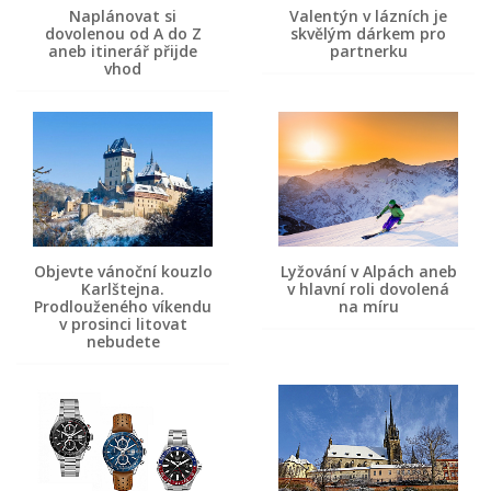
Naplánovat si
Valentýn v lázních je
dovolenou od A do Z
skvělým dárkem pro
aneb itinerář přijde
partnerku
vhod
Objevte vánoční kouzlo
Lyžování v Alpách aneb
Karlštejna.
v hlavní roli dovolená
Prodlouženého víkendu
na míru
v prosinci litovat
nebudete