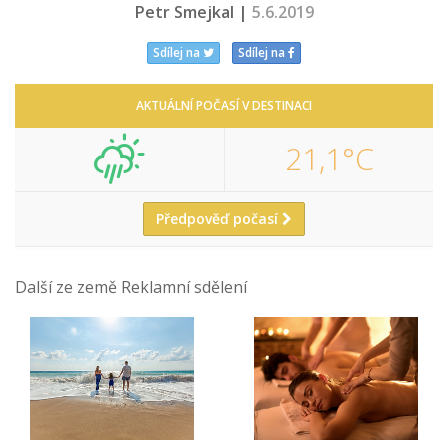
Petr Smejkal |
5.6.2019
Sdílej na
Sdílej na
AKTUÁLNÍ POČASÍ V DESTINACI
21,1°C
Předpověď počasí
Další ze země Reklamní sdělení