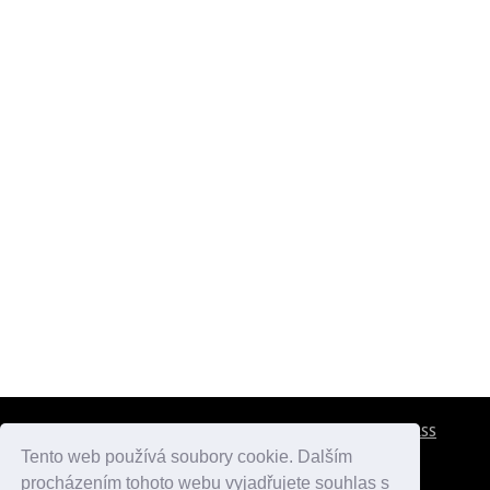
CESTOVNÍ POJIŠTĚNÍ
KONTAKTY
REKLAMA
RSS
Tento web používá soubory cookie. Dalším
procházením tohoto webu vyjadřujete souhlas s