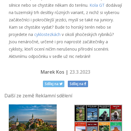
silnice nebo se chystáte někam do terénu.
Kola GT
dodávají
na tuzemský trh desítky různých variant, z nichž si vyberou
začátečníci i pokročilejší jezdci, myslí se také na juniory.
Kam se chystáte vydat? Bude to horský terén nebo se
projedete na
cyklostezkách
v okolí jihočeských rybníků?
Jsou nenáročné, určené i pro naprosté začátečníky a
cyklisty, kteří ocení ničím nerušenou přírodní scenérii.
Aktivnímu odpočinku v sedle už nic nebrání!
Marek Kos |
23.3.2023
Sdílej na
Sdílej na
Další ze země Reklamní sdělení