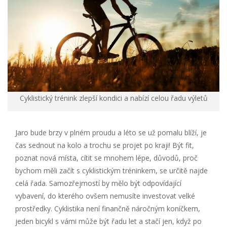
Cyklistický trénink zlepší kondici a nabízí celou řadu výletů
Jaro bude brzy v plném proudu a léto se už pomalu blíží, je
čas sednout na kolo a trochu se projet po kraji! Být fit,
poznat nová místa, cítit se mnohem lépe, důvodů, proč
bychom měli začít s cyklistickým tréninkem, se určitě najde
celá řada. Samozřejmostí by mělo být odpovídající
vybavení, do kterého ovšem nemusíte investovat velké
prostředky. Cyklistika není finančně náročným koníčkem,
jeden bicykl s vámi může být řadu let a stačí jen, když po