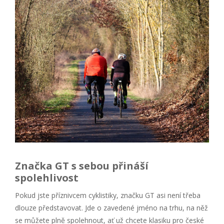
Značka GT s sebou přináší
spolehlivost
Pokud jste příznivcem cyklistiky, značku GT asi není třeba
dlouze představovat. Jde o zavedené jméno na trhu, na něž
se můžete plně spolehnout, ať už chcete klasiku pro české