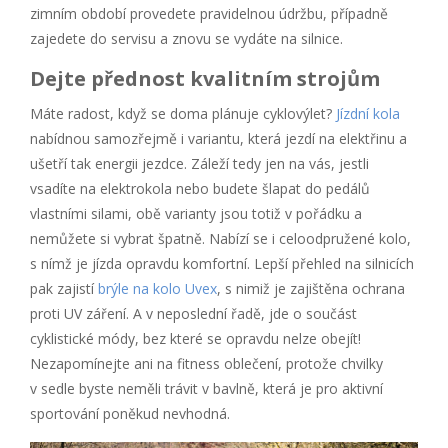
zimním období provedete pravidelnou údržbu, případně
zajedete do servisu a znovu se vydáte na silnice.
Dejte přednost kvalitním strojům
Máte radost, když se doma plánuje cyklovýlet?
Jízdní kola
nabídnou samozřejmě i variantu, která jezdí na elektřinu a
ušetří tak energii jezdce. Záleží tedy jen na vás, jestli
vsadíte na elektrokola nebo budete šlapat do pedálů
vlastními silami, obě varianty jsou totiž v pořádku a
nemůžete si vybrat špatně. Nabízí se i celoodpružené kolo,
s nímž je jízda opravdu komfortní. Lepší přehled na silnicích
pak zajistí
brýle na kolo Uvex
, s nimiž je zajištěna ochrana
proti UV záření. A v neposlední řadě, jde o součást
cyklistické módy, bez které se opravdu nelze obejít!
Nezapomínejte ani na fitness oblečení, protože chvilky
v sedle byste neměli trávit v bavlně, která je pro aktivní
sportování poněkud nevhodná.