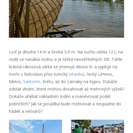
Loď je dlouhá 14 m a široká 3,9 m. Na suchu vážila 12 t, na
vodě se nasákla vodou a je těžká neuvěřitelných 30t. Tahle
krásná rákosová várka se jmenuje Abora IV. a vypluje na
moře z Beloslavu přes turecký
Istanbul
, řecký Limnos,
Melos,
Santorini
, Krétu, až do Larnaky na Kypru. Dokáže
odolat vlnám, které mohou dosahovat až metrových výšek?
Dokáže uhýbat nákladním lodím a manévrovat podél
pobřežích? Jak se posádka bude motivovat a neupadne do
hádek a nešvarů?