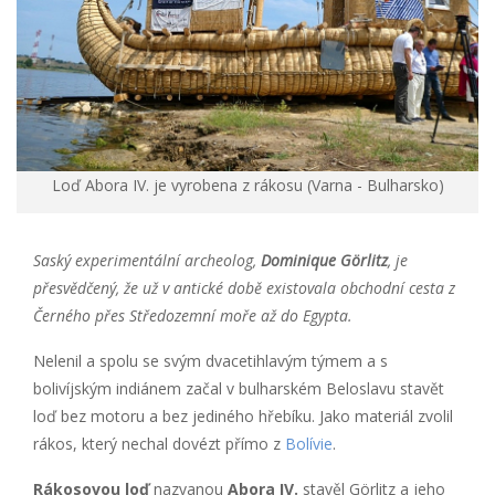
Loď Abora IV. je vyrobena z rákosu (Varna - Bulharsko)
Saský experimentální archeolog,
Dominique Görlitz
, je
přesvědčený, že už v antické době existovala obchodní cesta z
Černého přes Středozemní moře až do Egypta.
Nelenil a spolu se svým dvacetihlavým týmem a s
bolivíjským indiánem začal v bulharském Beloslavu stavět
loď bez motoru a bez jediného hřebíku. Jako materiál zvolil
rákos, který nechal dovézt přímo z
Bolívie
.
Rákosovou loď
nazvanou
Abora IV.
stavěl Görlitz a jeho