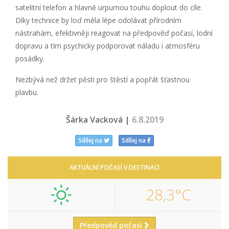
satelitní telefon a hlavně urpurnou touhu doplout do cíle.
Díky technice by loď měla lépe odolávat přírodním
nástrahám, efektivněji reagovat na předpověď počasí, lodní
dopravu a tím psychicky podporovat náladu i atmosféru
posádky.
Nezbývá než držet pěsti pro štěstí a popřát šťastnou
plavbu.
Šárka Vacková |
6.8.2019
Sdílej na
Sdílej na
AKTUÁLNÍ POČASÍ V DESTINACI
28,3°C
Předpověď počasí