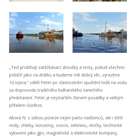
„Teď probíhají zatěžkávací zkoušky a testy, pokud všechno
poběží jako na drátku a budeme mít dobrý vítr, vyrazíme
10.srpna,“ sdělil Peter po slavnostním spuštění lodě na vodu
za doprovodu tradičního bulharského tanečního
představení. Peter je nejstarším členem posádky a velkým
přítelem Görlitze.
Abora IV. s sebou poveze nejen partu nadšenců, ale i 600l
vody, chleby, konzervy, ovoce, zeleninu, vločky, technické
vybavení jako gps, magnetické a elektronické kompasy,