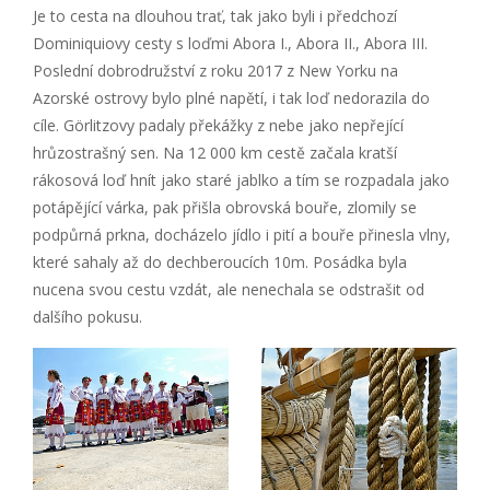
Je to cesta na dlouhou trať, tak jako byli i předchozí
Dominiquiovy cesty s loďmi Abora I., Abora II., Abora III.
Poslední dobrodružství z roku 2017 z New Yorku na
Azorské ostrovy bylo plné napětí, i tak loď nedorazila do
cíle. Görlitzovy padaly překážky z nebe jako nepřející
hrůzostrašný sen. Na 12 000 km cestě začala kratší
rákosová loď hnít jako staré jablko a tím se rozpadala jako
potápějící várka, pak přišla obrovská bouře, zlomily se
podpůrná prkna, docházelo jídlo i pití a bouře přinesla vlny,
které sahaly až do dechberoucích 10m. Posádka byla
nucena svou cestu vzdát, ale nenechala se odstrašit od
dalšího pokusu.