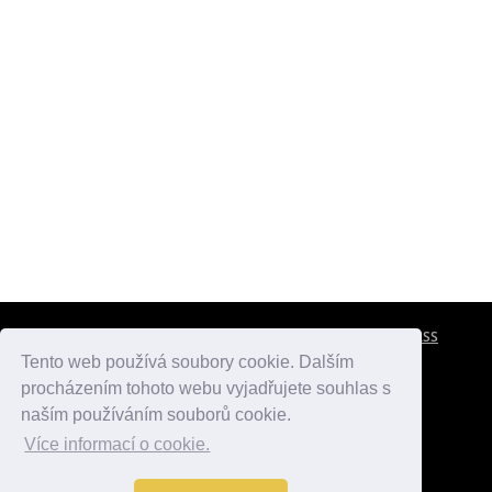
CESTOVNÍ POJIŠTĚNÍ
KONTAKTY
REKLAMA
RSS
Tento web používá soubory cookie. Dalším
procházením tohoto webu vyjadřujete souhlas s
atlasmest.cz
atlaspamatek.info
atlaszemi.info
naším používáním souborů cookie.
Více informací o cookie.
© 2005 - 2026 Desperado.cz. Všechna práva vyhrazena.
Data o počasí jsou přebírána z
OpenWeather
.