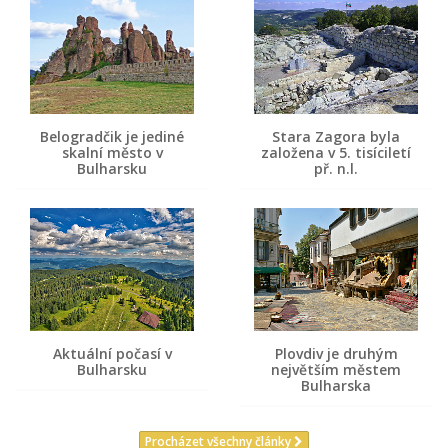
Belogradčik je jediné
Stara Zagora byla
skalní město v
založena v 5. tisíciletí
Bulharsku
př. n.l.
Aktuální počasí v
Plovdiv je druhým
Bulharsku
největším městem
Bulharska
Procházet všechny články