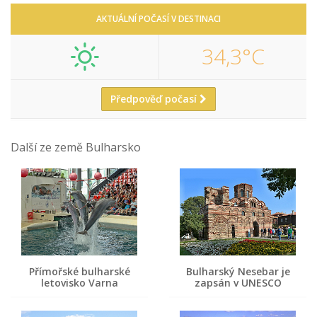
AKTUÁLNÍ POČASÍ V DESTINACI
34,3°C
Předpověď počasí
Další ze země Bulharsko
Přímořské bulharské
Bulharský Nesebar je
letovisko Varna
zapsán v UNESCO