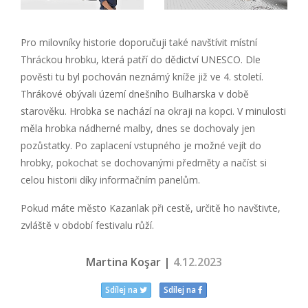
Pro milovníky historie doporučuji také navštívit místní
Thráckou hrobku, která patří do dědictví UNESCO. Dle
pověsti tu byl pochován neznámý kníže již ve 4. století.
Thrákové obývali území dnešního Bulharska v době
starověku. Hrobka se nachází na okraji na kopci. V minulosti
měla hrobka nádherné malby, dnes se dochovaly jen
pozůstatky. Po zaplacení vstupného je možné vejít do
hrobky, pokochat se dochovanými předměty a načíst si
celou historii díky informačním panelům.
Pokud máte město Kazanlak při cestě, určitě ho navštivte,
zvláště v období festivalu růží.
Martina Koşar |
4.12.2023
Sdílej na
Sdílej na