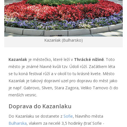
Kazanlak (Bulharsko)
Kazanlak
je městečko, které leží v
Thrácké nížině
. Toto
město je známé hlavně kvůli tzv. Údolí růží. Začátkem léta
se tu koná festival růží a v okolí to tu krásně kvete. Město
Kazanlak je takový dopravní uzel pro dopravu do měst jako
je např. Gabrovo, Sliven, Stara Zagora, Veliko Tarnovo či do
menších vesnic.
Doprava do Kazanlaku
Do Kazanlaku se dostanete z
Sofie
, hlavního města
Bulharska
, vlakem za necelé 3,5 hodinky (trať Sofie -