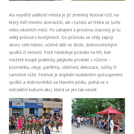
Asi největší událostí města je již zmíněný festival růží, na
který míří mnoho domácích, ale i turistů až třeba ze Sofie
nebo okolních měst. Po zahájení a proslovu starosty je tu
velký průvod v kostýmech. Do průvodu se vždy zapojí
skoro celé město, včetně dětí ve škole, dobrovolnických
spolků či seniorů. Poté následuje pozvání na trh, kde
můžete koupit prakticky jakýkoliv produkt s růžemi –
kosmetiku, oleje, parfémy, oblečení, dekorace, svíčky či
samotné růže. Festival je doplněn hudebními vystoupeními
spolků a dobrovolníků na hlavním pódiu. Jedná se o
netradiční kulturní akci, která se jen tak nevidí.