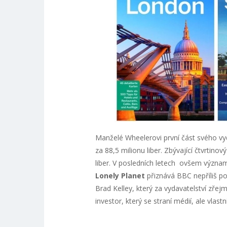
Manželé Wheelerovi první část svého vyd
za 88,5 milionu liber. Zbývající čtvrtino
liber. V posledních letech ovšem význa
Lonely Planet
přiznává BBC nepříliš po
Brad Kelley, který za vydavatelství zřej
investor, který se straní médií, ale vlast