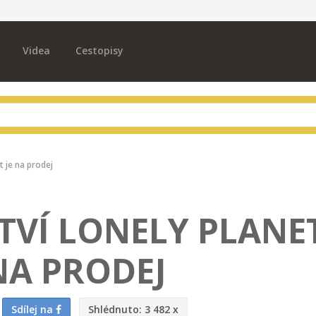
Videa
Cestopisy
t je na prodej
TVÍ LONELY PLANE
NA PRODEJ
Sdílej na
Shlédnuto:
3 482 x