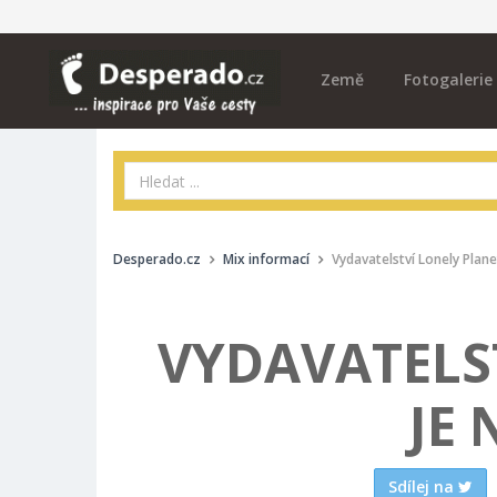
Země
Fotogalerie
Desperado.cz
Mix informací
Vydavatelství Lonely Plane
VYDAVATELS
JE 
Sdílej na