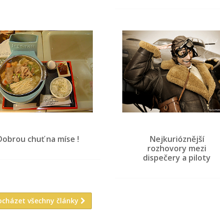
Dobrou chuť na míse !
Nejkurióznější
rozhovory mezi
dispečery a piloty
ocházet všechny články