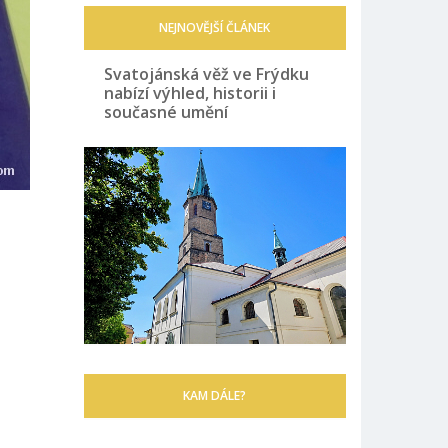
NEJNOVĚJŠÍ ČLÁNEK
Svatojánská věž ve Frýdku
nabízí výhled, historii i
současné umění
KAM DÁLE?