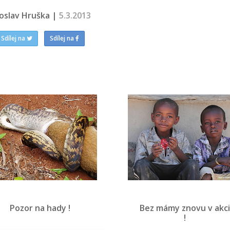
roslav Hruška |
5.3.2013
Sdílej na
Sdílej na
Pozor na hady !
Bez mámy znovu v akc
!