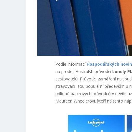
Podle informací
Hospodářských novin
na prodej. Australští průvodci
Lonely P
cestovatelů. Průvodci zaměření na „budg
stravování jsou populární především u ml
miliónů papírových průvodců v devíti jaz
Maureen Wheelerovi, kteří na tento nápad