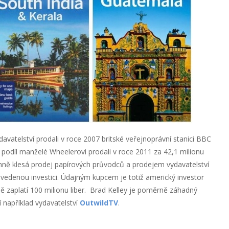
avatelství prodali v roce 2007 britské veřejnoprávní stanici BBC
vý podíl manželé Wheelerovi prodali v roce 2011 za 42,1 milionu
mně klesá prodej papírových průvodců a prodejem vydavatelství
vedenou investici. Údajným kupcem je totiž americký investor
mě zaplatí 100 milionu liber. Brad Kelley je poměrně záhadný
ní například vydavatelství
OutwildTV
.