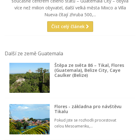
současně centrem celého státu – Guatemala City – obývá
více než milion obyvatel, další velká města Mixco a Villa
Nueva čítají zhruba 500,...
Číst celý článek
Další ze země Guatemala
Štěpa ze světa 86 – Tikal, Flores
(Guatemala), Belize City, Caye
Caulker (Belize)
Flores - základna pro návštěvu
Tikalu
Pokud jste se rozhodli procestovat
celou Mesoameriku,...