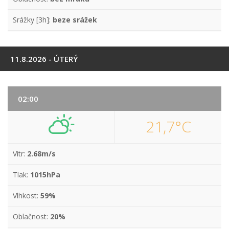
Srážky [3h]:
beze srážek
11.8.2026 - ÚTERÝ
02:00
21,7°C
Vítr:
2.68m/s
Tlak:
1015hPa
Vlhkost:
59%
Oblačnost:
20%