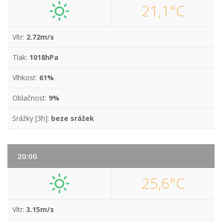
21,1°C
Vítr:
2.72m/s
Tlak:
1018hPa
Vlhkost:
61%
Oblačnost:
9%
Srážky [3h]:
beze srážek
20:00
25,6°C
Vítr:
3.15m/s