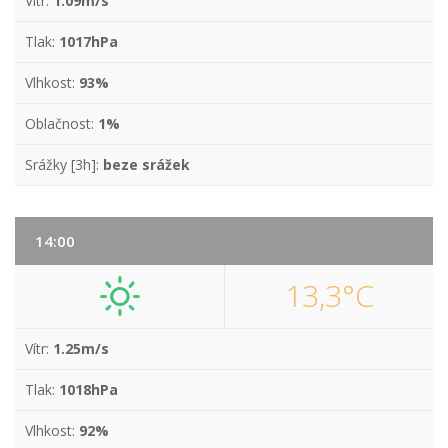
Vítr:
1.09m/s
Tlak:
1017hPa
Vlhkost:
93%
Oblačnost:
1%
Srážky [3h]:
beze srážek
14:00
13,3°C
Vítr:
1.25m/s
Tlak:
1018hPa
Vlhkost:
92%