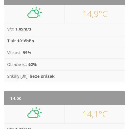
14,9°C
Vítr:
1.05m/s
Tlak:
1016hPa
Vlhkost:
99%
Oblačnost:
62%
Srážky [3h]:
beze srážek
14:00
14,1°C