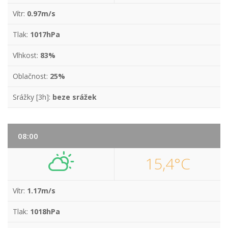
Vítr:
0.97m/s
Tlak:
1017hPa
Vlhkost:
83%
Oblačnost:
25%
Srážky [3h]:
beze srážek
08:00
15,4°C
Vítr:
1.17m/s
Tlak:
1018hPa