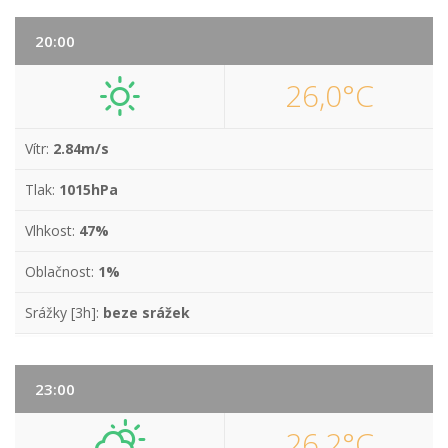
20:00
26,0°C
Vítr:
2.84m/s
Tlak:
1015hPa
Vlhkost:
47%
Oblačnost:
1%
Srážky [3h]:
beze srážek
23:00
26,2°C