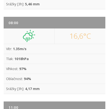
Srážky [3h]:
5,46 mm
08:00
16,6°C
Vítr:
1.35m/s
Tlak:
1018hPa
Vlhkost:
97%
Oblačnost:
94%
Srážky [3h]:
4,17 mm
11:00