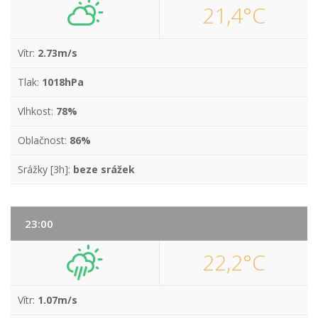
21,4°C
Vítr:
2.73m/s
Tlak:
1018hPa
Vlhkost:
78%
Oblačnost:
86%
Srážky [3h]:
beze srážek
23:00
22,2°C
Vítr:
1.07m/s