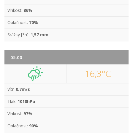
Vlhkost:
86%
Oblačnost:
70%
Srážky [3h]:
1,57 mm
05:00
16,3°C
Vítr:
0.7m/s
Tlak:
1018hPa
Vlhkost:
97%
Oblačnost:
90%