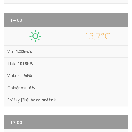
14:00
13,7°C
Vítr:
1.22m/s
Tlak:
1018hPa
Vlhkost:
96%
Oblačnost:
6%
Srážky [3h]:
beze srážek
17:00