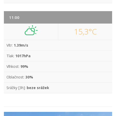
11:00
15,3°C
Vítr:
1.39m/s
Tlak:
1017hPa
Vlhkost:
99%
Oblačnost:
30%
Srážky [3h]:
beze srážek