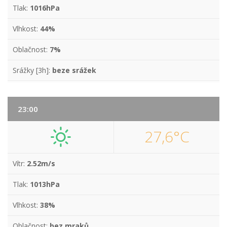
Tlak:
1016hPa
Vlhkost:
44%
Oblačnost:
7%
Srážky [3h]:
beze srážek
23:00
27,6°C
Vítr:
2.52m/s
Tlak:
1013hPa
Vlhkost:
38%
Oblačnost:
bez mraků