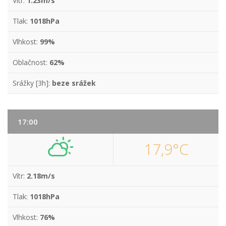
Vítr:
1.23m/s
Tlak:
1018hPa
Vlhkost:
99%
Oblačnost:
62%
Srážky [3h]:
beze srážek
17:00
17,9°C
Vítr:
2.18m/s
Tlak:
1018hPa
Vlhkost:
76%