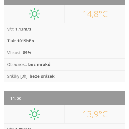
14,8°C
Vítr:
1.13m/s
Tlak:
1019hPa
Vlhkost:
89%
Oblačnost:
bez mraků
Srážky [3h]:
beze srážek
11:00
13,9°C