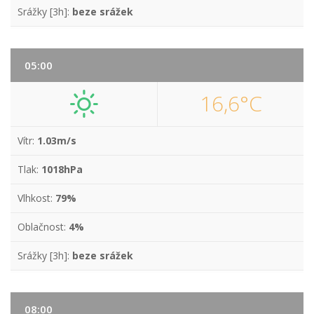
Srážky [3h]:
beze srážek
05:00
16,6°C
Vítr:
1.03m/s
Tlak:
1018hPa
Vlhkost:
79%
Oblačnost:
4%
Srážky [3h]:
beze srážek
08:00