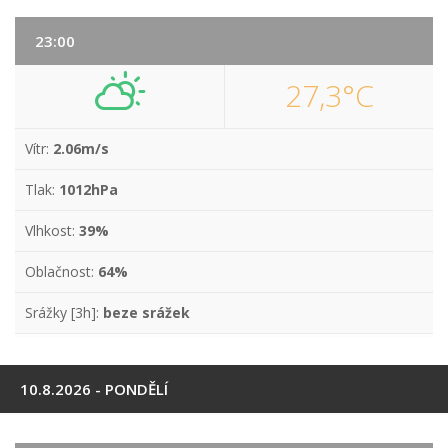
23:00
27,3°C
Vítr:
2.06m/s
Tlak:
1012hPa
Vlhkost:
39%
Oblačnost:
64%
Srážky [3h]:
beze srážek
10.8.2026 - PONDĚLÍ