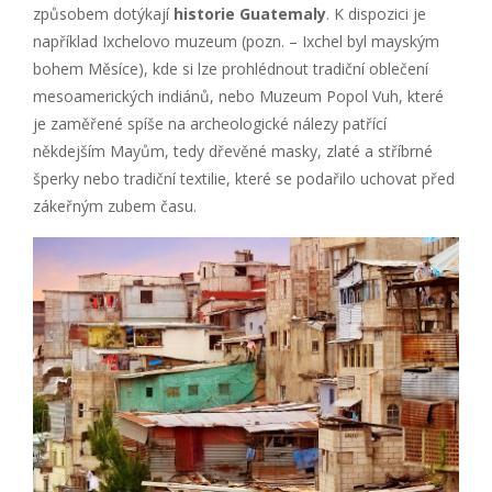
způsobem dotýkají
historie Guatemaly
. K dispozici je
například Ixchelovo muzeum (pozn. – Ixchel byl mayským
bohem Měsíce), kde si lze prohlédnout tradiční oblečení
mesoamerických indiánů, nebo Muzeum Popol Vuh, které
je zaměřené spíše na archeologické nálezy patřící
někdejším Mayům, tedy dřevěné masky, zlaté a stříbrné
šperky nebo tradiční textilie, které se podařilo uchovat před
zákeřným zubem času.