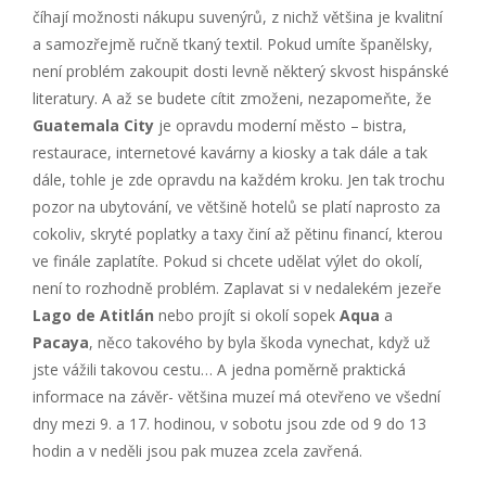
číhají možnosti nákupu suvenýrů, z nichž většina je kvalitní
a samozřejmě ručně tkaný textil. Pokud umíte španělsky,
není problém zakoupit dosti levně některý skvost hispánské
literatury. A až se budete cítit zmoženi, nezapomeňte, že
Guatemala City
je opravdu moderní město – bistra,
restaurace, internetové kavárny a kiosky a tak dále a tak
dále, tohle je zde opravdu na každém kroku. Jen tak trochu
pozor na ubytování, ve většině hotelů se platí naprosto za
cokoliv, skryté poplatky a taxy činí až pětinu financí, kterou
ve finále zaplatíte. Pokud si chcete udělat výlet do okolí,
není to rozhodně problém. Zaplavat si v nedalekém jezeře
Lago de Atitlán
nebo projít si okolí sopek
Aqua
a
Pacaya
, něco takového by byla škoda vynechat, když už
jste vážili takovou cestu… A jedna poměrně praktická
informace na závěr- většina muzeí má otevřeno ve všední
dny mezi 9. a 17. hodinou, v sobotu jsou zde od 9 do 13
hodin a v neděli jsou pak muzea zcela zavřená.