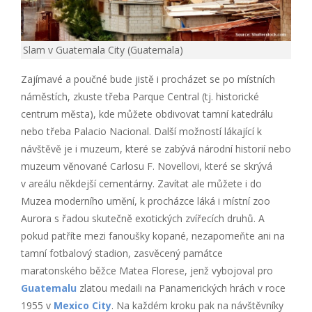
Slam v Guatemala City (Guatemala)
Zajímavé a poučné bude jistě i procházet se po místních
náměstích, zkuste třeba Parque Central (tj. historické
centrum města), kde můžete obdivovat tamní katedrálu
nebo třeba Palacio Nacional. Další možností lákající k
návštěvě je i muzeum, které se zabývá národní historií nebo
muzeum věnované Carlosu F. Novellovi, které se skrývá
v areálu někdejší cementárny. Zavítat ale můžete i do
Muzea moderního umění, k procházce láká i místní zoo
Aurora s řadou skutečně exotických zvířecích druhů. A
pokud patříte mezi fanoušky kopané, nezapomeňte ani na
tamní fotbalový stadion, zasvěcený památce
maratonského běžce Matea Florese, jenž vybojoval pro
Guatemalu
zlatou medaili na Panamerických hrách v roce
1955 v
Mexico City
. Na každém kroku pak na návštěvníky