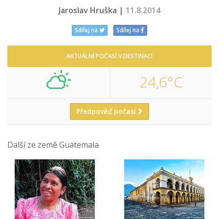
Jaroslav Hruška |
11.8.2014
Sdílej na
Sdílej na
AKTUÁLNÍ POČASÍ V DESTINACI
24,6°C
Předpověď počasí
Další ze země Guatemala