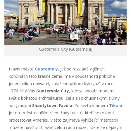
Guatemala City (Guatemala)
Hlavní město
Guatemaly
, jež se rozkládá v jižních
končinách této krásné země, má v současnosti přibližně
jeden milion obyvatel, založeno přitom bylo „až“ v roce
1776. Vítá Vás
Guatemala City
, kde se snoubí moderní
svět s bohatou architekturou, žel ale i s chudinskými slumy,
nazývanými
Shantytown Favela
. Po světoznámém
Tikalu
je toto město dalším cílem řady turistů, kteří se rozhodli
procestovat Ameriku. V této zajímavě vyhlížející metropoli
můžete navštívit hlavně celou řadu muzeí, které se nějakým