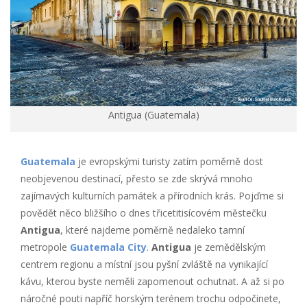
Antigua (Guatemala)
Guatemala
je evropskými turisty zatím poměrně dost
neobjevenou destinací, přesto se zde skrývá mnoho
zajímavých kulturních památek a přírodních krás. Pojďme si
povědět něco bližšího o dnes třicetitisícovém městečku
Antigua
, které najdeme poměrně nedaleko tamní
metropole
Guatemala City
.
Antigua
je zemědělským
centrem regionu a místní jsou pyšní zvláště na vynikající
kávu, kterou byste neměli zapomenout ochutnat. A až si po
náročné pouti napříč horským terénem trochu odpočinete,