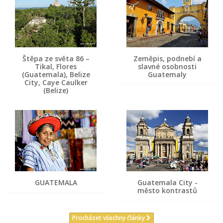
Štěpa ze světa 86 –
Zeměpis, podnebí a
Tikal, Flores
slavné osobnosti
(Guatemala), Belize
Guatemaly
City, Caye Caulker
(Belize)
GUATEMALA
Guatemala City -
město kontrastů
Procházet všechny články