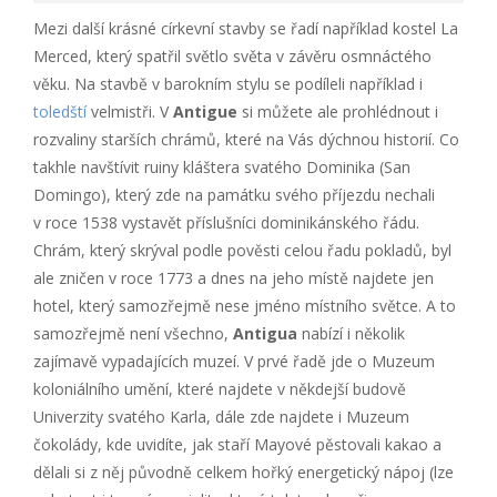
Mezi další krásné církevní stavby se řadí například kostel La
Merced, který spatřil světlo světa v závěru osmnáctého
věku. Na stavbě v barokním stylu se podíleli například i
toledští
velmistři. V
Antigue
si můžete ale prohlédnout i
rozvaliny starších chrámů, které na Vás dýchnou historií. Co
takhle navštívit ruiny kláštera svatého Dominika (San
Domingo), který zde na památku svého příjezdu nechali
v roce 1538 vystavět příslušníci dominikánského řádu.
Chrám, který skrýval podle pověsti celou řadu pokladů, byl
ale zničen v roce 1773 a dnes na jeho místě najdete jen
hotel, který samozřejmě nese jméno místního světce. A to
samozřejmě není všechno,
Antigua
nabízí i několik
zajímavě vypadajících muzeí. V prvé řadě jde o Muzeum
koloniálního umění, které najdete v někdejší budově
Univerzity svatého Karla, dále zde najdete i Muzeum
čokolády, kde uvidíte, jak staří Mayové pěstovali kakao a
dělali si z něj původně celkem hořký energetický nápoj (lze