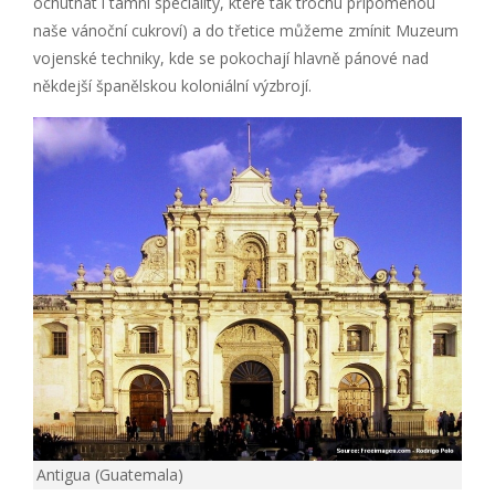
ochutnat i tamní speciality, které tak trochu připomenou
naše vánoční cukroví) a do třetice můžeme zmínit Muzeum
vojenské techniky, kde se pokochají hlavně pánové nad
někdejší španělskou koloniální výzbrojí.
Antigua (Guatemala)