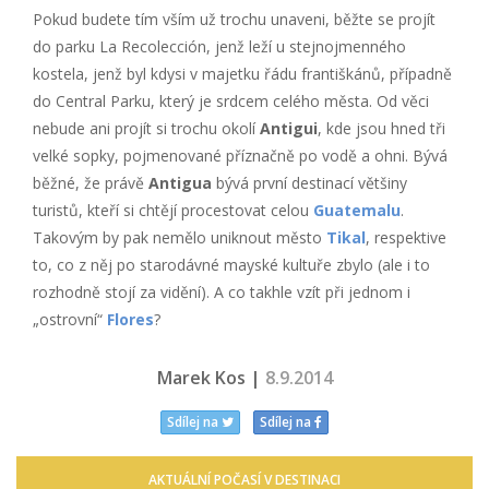
Pokud budete tím vším už trochu unaveni, běžte se projít
do parku La Recolección, jenž leží u stejnojmenného
kostela, jenž byl kdysi v majetku řádu františkánů, případně
do Central Parku, který je srdcem celého města. Od věci
nebude ani projít si trochu okolí
Antigui
, kde jsou hned tři
velké sopky, pojmenované příznačně po vodě a ohni. Bývá
běžné, že právě
Antigua
bývá první destinací většiny
turistů, kteří si chtějí procestovat celou
Guatemalu
.
Takovým by pak nemělo uniknout město
Tikal
, respektive
to, co z něj po starodávné mayské kultuře zbylo (ale i to
rozhodně stojí za vidění). A co takhle vzít při jednom i
„ostrovní“
Flores
?
Marek Kos |
8.9.2014
Sdílej na
Sdílej na
AKTUÁLNÍ POČASÍ V DESTINACI