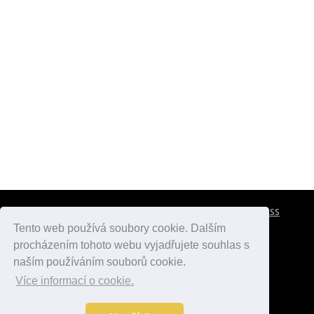
CESTOVNÍ POJIŠTĚNÍ
KONTAKTY
REKLAMA
RSS
Tento web používá soubory cookie. Dalším
procházením tohoto webu vyjadřujete souhlas s
atlasmest.cz
atlaspamatek.info
atlaszemi.info
naším používáním souborů cookie.
Více informací o cookie.
© 2005 - 2026 Desperado.cz. Všechna práva vyhrazena.
Data o počasí jsou přebírána z
OpenWeather
.