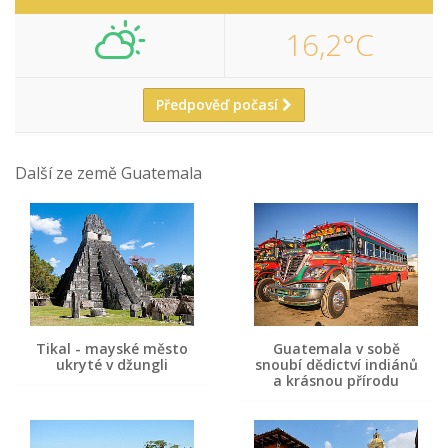
16,2°C
Předpověď počasí
Další ze země Guatemala
Tikal - mayské město
Guatemala v sobě
ukryté v džungli
snoubí dědictví indiánů
a krásnou přírodu