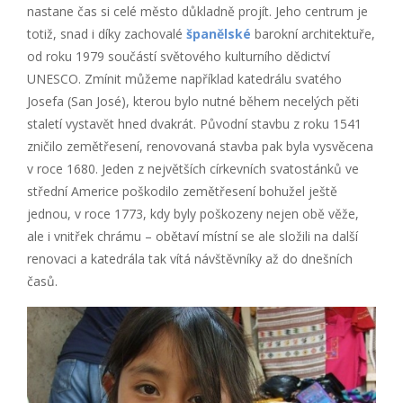
nastane čas si celé město důkladně projít. Jeho centrum je
totiž, snad i díky zachovalé
španělské
barokní architektuře,
od roku 1979 součástí světového kulturního dědictví
UNESCO. Zmínit můžeme například katedrálu svatého
Josefa (San José), kterou bylo nutné během necelých pěti
staletí vystavět hned dvakrát. Původní stavbu z roku 1541
zničilo zemětřesení, renovovaná stavba pak byla vysvěcena
v roce 1680. Jeden z největších církevních svatostánků ve
střední Americe poškodilo zemětřesení bohužel ještě
jednou, v roce 1773, kdy byly poškozeny nejen obě věže,
ale i vnitřek chrámu – obětaví místní se ale složili na další
renovaci a katedrála tak vítá návštěvníky až do dnešních
časů.