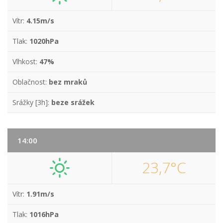
Vítr:
4.15m/s
Tlak:
1020hPa
Vlhkost:
47%
Oblačnost:
bez mraků
Srážky [3h]:
beze srážek
14:00
23,7°C
Vítr:
1.91m/s
Tlak:
1016hPa