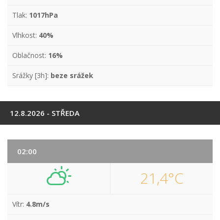
Tlak:
1017hPa
Vlhkost:
40%
Oblačnost:
16%
Srážky [3h]:
beze srážek
12.8.2026 - STŘEDA
02:00
21,4°C
Vítr:
4.8m/s