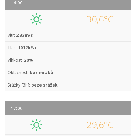
14:00
30,6°C
Vítr:
2.33m/s
Tlak:
1012hPa
Vlhkost:
20%
Oblačnost:
bez mraků
Srážky [3h]:
beze srážek
17:00
29,6°C