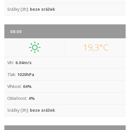
Srážky [3h]:
beze srážek
08:00
19,3°C
Vítr:
6.04m/s
Tlak:
1020hPa
Vlhkost:
64%
Oblačnost:
4%
Srážky [3h]:
beze srážek