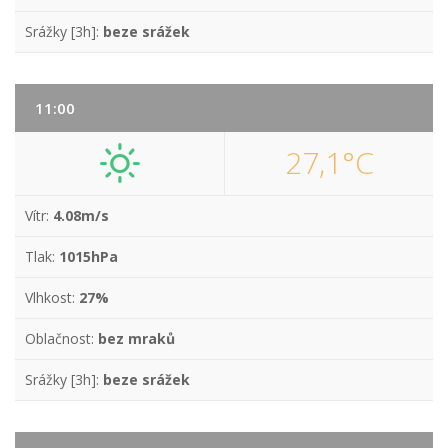
Srážky [3h]:
beze srážek
11:00
27,1°C
Vítr:
4.08m/s
Tlak:
1015hPa
Vlhkost:
27%
Oblačnost:
bez mraků
Srážky [3h]:
beze srážek