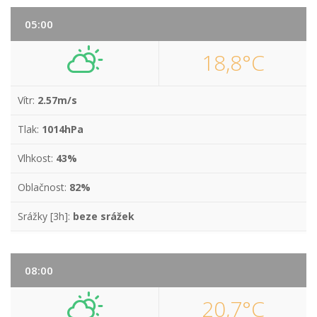
05:00
18,8°C
Vítr:
2.57m/s
Tlak:
1014hPa
Vlhkost:
43%
Oblačnost:
82%
Srážky [3h]:
beze srážek
08:00
20,7°C