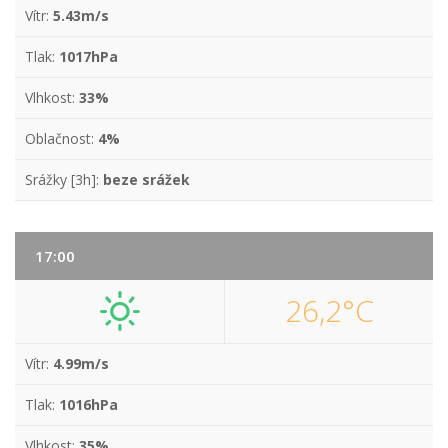
Vítr:
5.43m/s
Tlak:
1017hPa
Vlhkost:
33%
Oblačnost:
4%
Srážky [3h]:
beze srážek
17:00
26,2°C
Vítr:
4.99m/s
Tlak:
1016hPa
Vlhkost:
35%