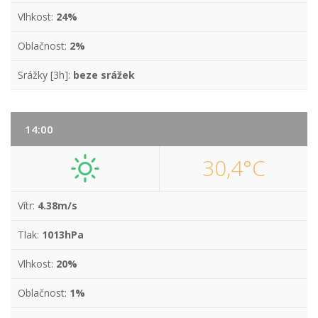
Vlhkost:
24%
Oblačnost:
2%
Srážky [3h]:
beze srážek
14:00
30,4°C
Vítr:
4.38m/s
Tlak:
1013hPa
Vlhkost:
20%
Oblačnost:
1%