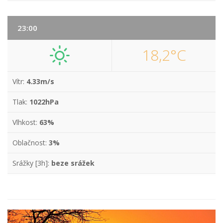
23:00
18,2°C
Vítr:
4.33m/s
Tlak:
1022hPa
Vlhkost:
63%
Oblačnost:
3%
Srážky [3h]:
beze srážek