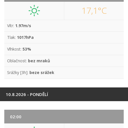
17,1°C
Vítr:
1.97m/s
Tlak:
1017hPa
Vlhkost:
53%
Oblačnost:
bez mraků
Srážky [3h]:
beze srážek
10.8.2026 - PONDĚLÍ
02:00