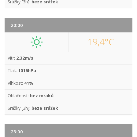
Srážky [3h]:
beze srážek
20:00
19,4°C
Vítr:
2.32m/s
Tlak:
1016hPa
Vlhkost:
41%
Oblačnost:
bez mraků
Srážky [3h]:
beze srážek
23:00