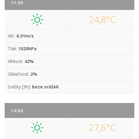
11:00
24,8°C
Vítr:
6.91m/s
Tlak:
1020hPa
Vlhkost:
42%
Oblačnost:
2%
Srážky [3h]:
beze srážek
14:00
27,6°C