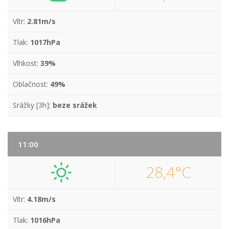
Vítr:
2.81m/s
Tlak:
1017hPa
Vlhkost:
39%
Oblačnost:
49%
Srážky [3h]:
beze srážek
11:00
28,4°C
Vítr:
4.18m/s
Tlak:
1016hPa