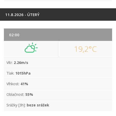
11.8.2026 - ÚTERÝ
02:00
19,2°C
Vítr:
2.26m/s
Tlak:
1015hPa
Vlhkost:
41%
Oblačnost:
55%
Srážky [3h]:
beze srážek