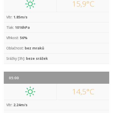
15,9°C
Vítr:
1.85m/s
Tlak:
1016hPa
Vlhkost:
56%
Oblačnost:
bez mraků
Srážky [3h]:
beze srážek
05:00
14,5°C
Vítr:
2.24m/s