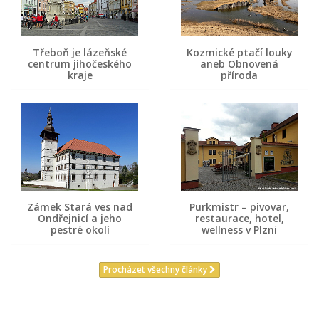
Třeboň je lázeňské
Kozmické ptačí louky
centrum jihočeského
aneb Obnovená
kraje
příroda
Zámek Stará ves nad
Purkmistr – pivovar,
Ondřejnicí a jeho
restaurace, hotel,
pestré okolí
wellness v Plzni
Procházet všechny články