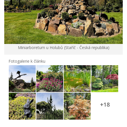
Miniarboretum u Holubů (Staříč - Česká republika)
Fotogalerie k článku
+18