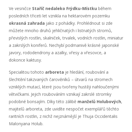
Ve vesničce
Staříč nedaleko Frýdku-Místku
během
posledních třiceti let vznikla na hektarovém pozemku
okrasná zahrada
jako z pohádky. Prohlédnout si zde
můžete mnoho druhů jehličnatých i listnatých stromů,
převislých rostlin, skalniček, trvalek, vodních rostlin, miniatur
a zakrslých koniferů. Nechybí podmanivě krásné japonské
javory, rododendrony a azalky, vřesy a vřesovce, a
dokonce kaktusy.
Specialitou tohoto
arboreta
je hledání, roubování a
šlechtění takzvaných čarověníků – útvarů na stromech
vzniklých mutací, které jsou tvořeny hustěji nahloučenými
větvičkami. Jejich roubováním vznikají zakrslé stromky
podobné bonsajím. Díky této zálibě
manželů Holubových
,
majitelů arboreta, zde uvidíte nespočet exemplářů těchto
raritních rostlin, z nichž nejznámější je Thuja Occidentalis
Malonyana Holub.