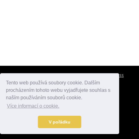
CESTOVNÍ POJIŠTĚNÍ
KONTAKTY
REKLAMA
RSS
Tento web používá soubory cookie. Dalším
procházením tohoto webu vyjadřujete souhlas s
atlasmest.cz
atlaspamatek.info
atlaszemi.info
naším používáním souborů cookie.
Více informací o cookie.
© 2005 - 2026 Desperado.cz. Všechna práva vyhrazena.
Data o počasí jsou přebírána z
OpenWeather
.
V pořádku
Kontakt:
mail@desperado.cz