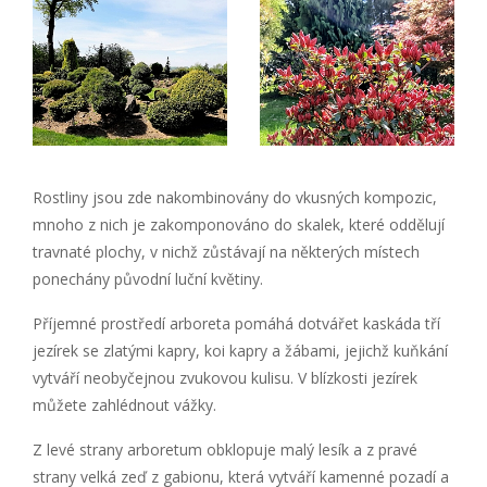
Rostliny jsou zde nakombinovány do vkusných kompozic,
mnoho z nich je zakomponováno do skalek, které oddělují
travnaté plochy, v nichž zůstávají na některých místech
ponechány původní luční květiny.
Příjemné prostředí arboreta pomáhá dotvářet kaskáda tří
jezírek se zlatými kapry, koi kapry a žábami, jejichž kuňkání
vytváří neobyčejnou zvukovou kulisu. V blízkosti jezírek
můžete zahlédnout vážky.
Z levé strany arboretum obklopuje malý lesík a z pravé
strany velká zeď z gabionu, která vytváří kamenné pozadí a