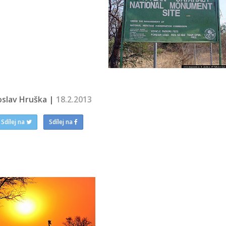
oslav Hruška |
18.2.2013
Sdílej na
Sdílej na