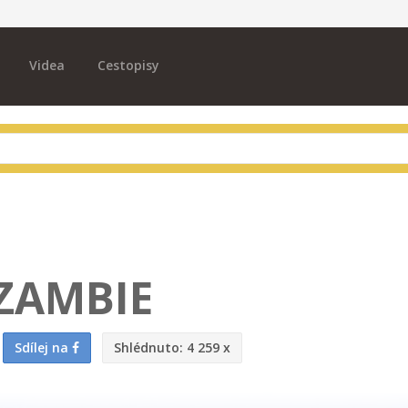
Videa
Cestopisy
ZAMBIE
Sdílej na
Shlédnuto:
4 259 x