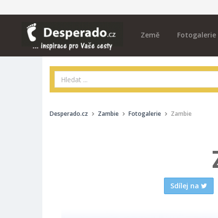
Země
Fotogalerie
Desperado.cz
Zambie
Fotogalerie
Zambie
Sdílej na