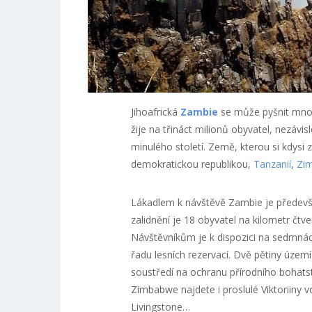
Jihoafrická
Zambie
se může pyšnit množs
žije na třináct milionů obyvatel, nezávi
minulého století. Země, kterou si kdysi 
demokratickou republikou,
Tanzanií
,
Zi
Lákadlem k návštěvě Zambie je především
zalidnění je 18 obyvatel na kilometr čtv
Návštěvníkům je k dispozici na sedmnác
řadu lesních rezervací. Dvě pětiny územ
soustředí na ochranu přírodního bohatstv
Zimbabwe najdete i proslulé Viktoriiny v
Livingstone…