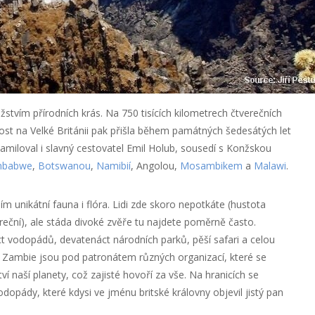
tvím přírodních krás. Na 750 tisících kilometrech čtverečních
slost na Velké Británii pak přišla během památných šedesátých let
zamiloval i slavný cestovatel Emil Holub, sousedí s Konžskou
mbabwe
,
Botswanou
,
Namibií
, Angolou,
Mosambikem
a
Malawi
.
 unikátní fauna i flóra. Lidi zde skoro nepotkáte (hustota
ereční), ale stáda divoké zvěře tu najdete poměrně často.
t vodopádů, devatenáct národních parků, pěší safari a celou
í Zambie jsou pod patronátem různých organizací, které se
í naší planety, což zajisté hovoří za vše. Na hranicích se
odopády, které kdysi ve jménu britské královny objevil jistý pan