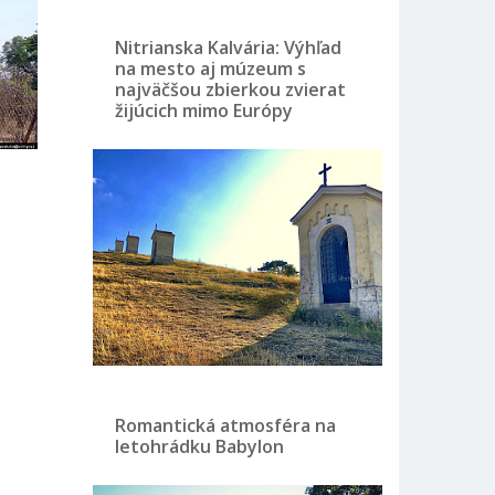
Nitrianska Kalvária: Výhľad
na mesto aj múzeum s
najväčšou zbierkou zvierat
žijúcich mimo Európy
Romantická atmosféra na
letohrádku Babylon