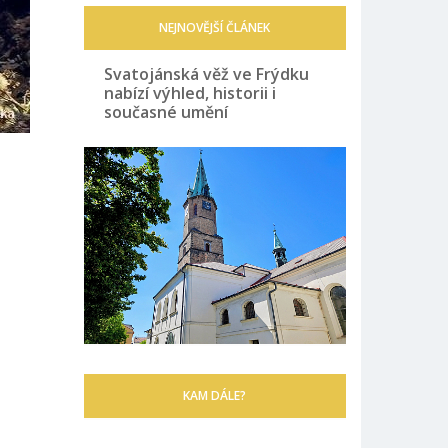
NEJNOVĚJŠÍ ČLÁNEK
Svatojánská věž ve Frýdku
nabízí výhled, historii i
současné umění
KAM DÁLE?