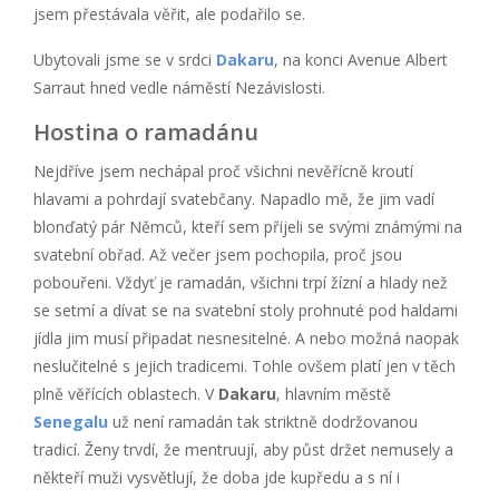
jsem přestávala věřit, ale podařilo se.
Ubytovali jsme se v srdci
Dakaru
, na konci Avenue Albert
Sarraut hned vedle náměstí Nezávislosti.
Hostina o ramadánu
Nejdříve jsem nechápal proč všichni nevěřícně kroutí
hlavami a pohrdají svatebčany. Napadlo mě, že jim vadí
blonďatý pár Němců, kteří sem přijeli se svými známými na
svatební obřad. Až večer jsem pochopila, proč jsou
pobouřeni. Vždyť je ramadán, všichni trpí žízní a hlady než
se setmí a dívat se na svatební stoly prohnuté pod haldami
jídla jim musí připadat nesnesitelné. A nebo možná naopak
neslučitelné s jejich tradicemi. Tohle ovšem platí jen v těch
plně věřících oblastech. V
Dakaru
, hlavním městě
Senegalu
už není ramadán tak striktně dodržovanou
tradicí. Ženy trvdí, že mentruují, aby půst držet nemusely a
někteří muži vysvětlují, že doba jde kupředu a s ní i