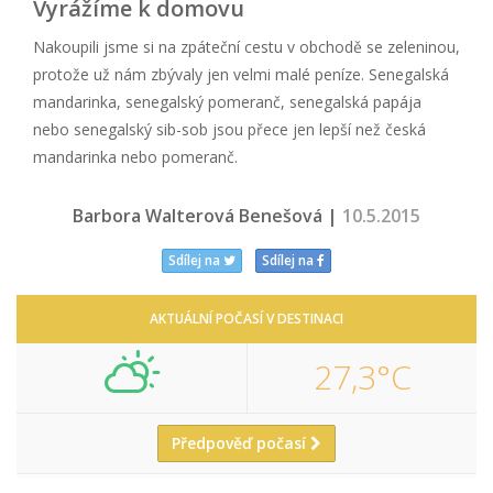
Vyrážíme k domovu
Nakoupili jsme si na zpáteční cestu v obchodě se zeleninou,
protože už nám zbývaly jen velmi malé peníze. Senegalská
mandarinka, senegalský pomeranč, senegalská papája
nebo senegalský sib-sob jsou přece jen lepší než česká
mandarinka nebo pomeranč.
Barbora Walterová Benešová |
10.5.2015
Sdílej na
Sdílej na
AKTUÁLNÍ POČASÍ V DESTINACI
27,3°C
Předpověď počasí