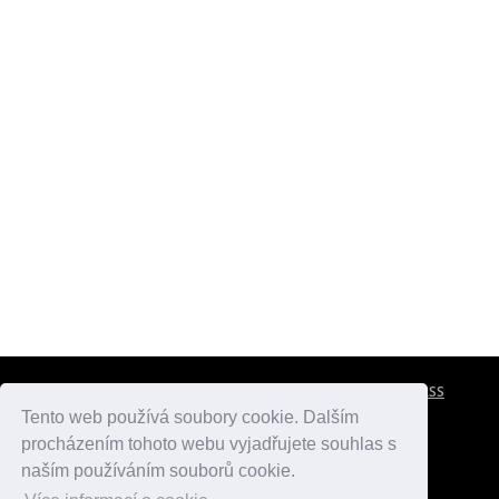
CESTOVNÍ POJIŠTĚNÍ
KONTAKTY
REKLAMA
RSS
Tento web používá soubory cookie. Dalším
procházením tohoto webu vyjadřujete souhlas s
atlasmest.cz
atlaspamatek.info
atlaszemi.info
naším používáním souborů cookie.