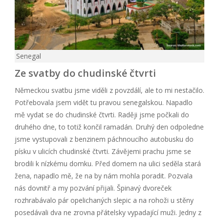
Senegal
Ze svatby do chudinské čtvrti
Německou svatbu jsme viděli z povzdálí, ale to mi nestačilo.
Potřebovala jsem vidět tu pravou senegalskou. Napadlo
mě vydat se do chudinské čtvrti. Raději jsme počkali do
druhého dne, to totiž končil ramadán. Druhý den odpoledne
jsme vystupovali z benzinem páchnoucího autobusku do
písku v ulicích chudinské čtvrti. Závějemi prachu jsme se
brodili k nízkému domku. Před domem na ulici seděla stará
žena, napadlo mě, že na by nám mohla poradit. Pozvala
nás dovnitř a my pozvání přijali. Špinavý dvoreček
rozhrabávalo pár opelichaných slepic a na rohoži u stěny
posedávali dva ne zrovna přátelsky vypadající muži. Jedny z