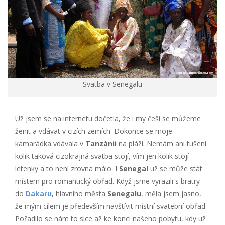
Svatba v Senegalu
Už jsem se na internetu dočetla, že i my češi se můžeme
ženit a vdávat v cizích zemích. Dokonce se moje
kamarádka vdávala v
Tanzánii
na pláži. Nemám ani tušení
kolik taková cizokrajná svatba stojí, vím jen kolik stojí
letenky a to není zrovna málo. I
Senegal
už se může stát
místem pro romantický obřad. Když jsme vyrazili s bratry
do
Dakaru
, hlavního města
Senegalu
, měla jsem jasno,
že mým cílem je především navštívit místní svatební obřad.
Pořadilo se nám to sice až ke konci našeho pobytu, kdy už