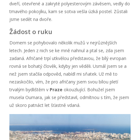
dveří, otevřené a zakryté polyesterovým závěsem, vedly do
tmavého pokojíku, kam se sotva vešla úzká postel. Zůstali
jsme sedět na dvoře.
Žádost o ruku
Domem se pohybovalo několik mužů v nejrůznějších
letech. Jeden z nich se ke mně nahnul a ptal se, zda jsem
zadaná. Afričané trpí utkvělou představou, že bílý evropan
rovná se bohatý člověk, kdyby jen věděli. Usmál jsem se a
než jsem stačila odpověd, nabídl mi sňatek. Už mě to
nezaskočilo, vím, že pro afričany jsem svou bílou pletí
trvalým bydlištěm v
Praze
okouzlující. Bohužel jsem
musela Oumara, jak se představil, odmítnou s tím, že jsem
už skoro patnáct let šťastně vdaná.