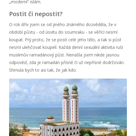
„moderní“ islám.
Postit či nepostit?
O rok dřív jsem se od jiného známého dozvěděla, že v
období půstu - od úsvitu do soumraku - se věřící nesmí
koupat. Prý proto, že se postí celé jeho tělo, a tak si půst
nesmí ulehčovat koupelí. Každá denní sexuální aktivita ruší
muslimův ramadánový půst. Nenašla jsem nikde jasnou
odpověď, zda je ramadán přísně či už nepřísně dodržován.
Shrnula bych to asi tak, že jak kdo.