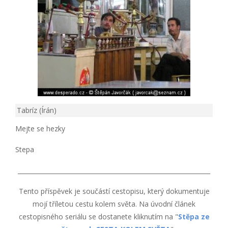
Tabríz (Írán)
Mejte se hezky
Stepa
_______________________________________________________________
Tento příspěvek je součástí cestopisu, který dokumentuje
mojí tříletou cestu kolem světa. Na úvodní článek
cestopisného seriálu se dostanete kliknutím na "
Stěpa ze