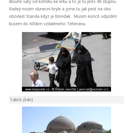
dlouhe saty od kotniku ke krku a to je tu pres 40 stupnu.
Radeji nosim slunecni bryle a jsme tu jak pest na oko
obzvlast Standa kdyz je blondak . Musim koncit odjizdim
busem do 600km vzdaleneho Teheranu.
Tabríz (Írán)