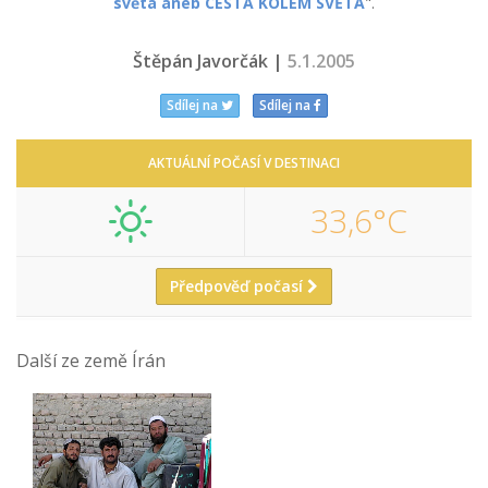
světa aneb CESTA KOLEM SVĚTA
".
Štěpán Javorčák |
5.1.2005
Sdílej na
Sdílej na
AKTUÁLNÍ POČASÍ V DESTINACI
33,6°C
Předpověď počasí
Další ze země Írán