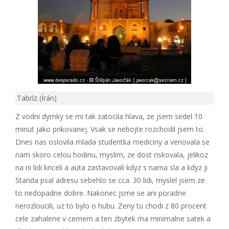
Tabríz (Írán)
Z vodni dymky se mi tak zatocila hlava, ze jsem sedel 10
minut jako prikovanej. Vsak se nebojte rozchodil jsem to.
Dnes nas oslovila mlada studentka mediciny a venovala se
nam skoro celou hodinu, myslim, ze dost riskovala, jelikoz
na ni lidi kriceli a auta zastavovali kdyz s nama sla a kdyz ji
Standa psal adresu sebehlo se cca. 30 lidi, myslel jsem ze
to nedopadne dobre. Nakonec jsme se ani poradne
nerozloucili, uz to bylo o hubu. Zeny tu chodi z 80 procent
cele zahalene v cernem a ten zbytek ma minimalne satek a