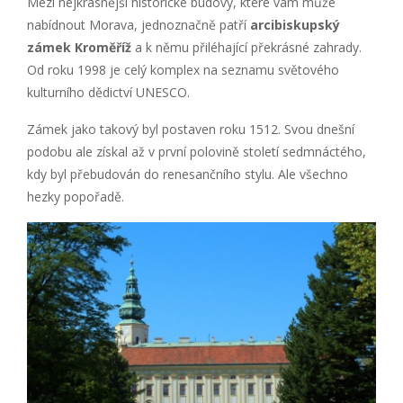
Mezi nejkrásnější historické budovy, které vám může
nabídnout Morava, jednoznačně patří
arcibiskupský
zámek Kroměříž
a k němu přiléhající překrásné zahrady.
Od roku 1998 je celý komplex na seznamu světového
kulturního dědictví UNESCO.
Zámek jako takový byl postaven roku 1512. Svou dnešní
podobu ale získal až v první polovině století sedmnáctého,
kdy byl přebudován do renesančního stylu. Ale všechno
hezky popořadě.