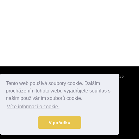
CESTOVNÍ POJIŠTĚNÍ
KONTAKTY
REKLAMA
RSS
Tento web používá soubory cookie. Dalším
procházením tohoto webu vyjadřujete souhlas s
atlasmest.cz
atlaspamatek.info
atlaszemi.info
naším používáním souborů cookie.
Více informací o cookie.
© 2005 - 2026 Desperado.cz. Všechna práva vyhrazena.
Data o počasí jsou přebírána z
OpenWeather
.
V pořádku
Kontakt:
mail@desperado.cz