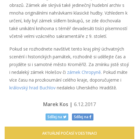
obrazů. Zámek ale skrývá také jedinečný hudební archiv s
mnoha originálními nahrávkami klasické hudby. Vzhledem k
určení, kdy byl zámek sídlem biskupů, se zde dochovala
také unikátní knihovna s téměř devadesáti tisíci písemností
včetně velmi vzácného sakramentáře z 9. století.
Pokud se rozhodnete navštívit tento kraj plný úchvatných
scenérií i historických památek, rozhodně si udělejte čas a
projděte si i samotné město Kroměříž. Za zmínku jistě stojí
i nedaleký zámek Holešov či
zámek Chropyně
. Pokud máte
více času na prozkoumání celého kraje, doporučujeme i
královský hrad Buchlov
nedaleko Uherského Hradiště.
Marek Kos |
6.12.2017
Sdílej na
Sdílej na
AKTUÁLNÍ POČASÍ V DESTINACI