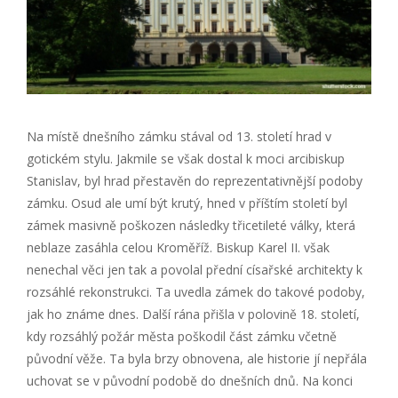
Na místě dnešního zámku stával od 13. století hrad v
gotickém stylu. Jakmile se však dostal k moci arcibiskup
Stanislav, byl hrad přestavěn do reprezentativnější podoby
zámku. Osud ale umí být krutý, hned v příštím století byl
zámek masivně poškozen následky třicetileté války, která
neblaze zasáhla celou Kroměříž. Biskup Karel II. však
nenechal věci jen tak a povolal přední císařské architekty k
rozsáhlé rekonstrukci. Ta uvedla zámek do takové podoby,
jak ho známe dnes. Další rána přišla v polovině 18. století,
kdy rozsáhlý požár města poškodil část zámku včetně
původní věže. Ta byla brzy obnovena, ale historie jí nepřála
uchovat se v původní podobě do dnešních dnů. Na konci