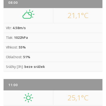
08:00
21,1°C
Vítr:
4.58m/s
Tlak:
1022hPa
Vlhkost:
55%
Oblačnost:
51%
Srážky [3h]:
beze srážek
11:00
25,1°C