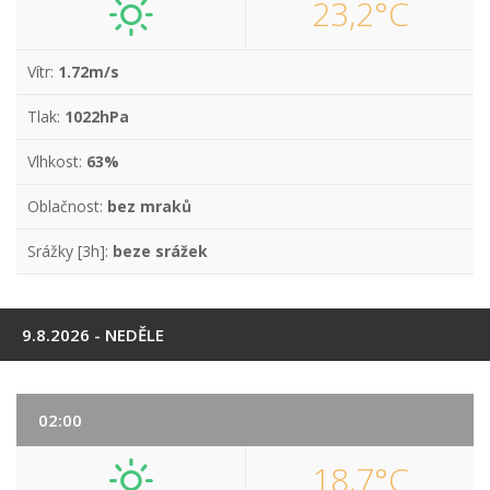
23,2°C
Vítr:
1.72m/s
Tlak:
1022hPa
Vlhkost:
63%
Oblačnost:
bez mraků
Srážky [3h]:
beze srážek
9.8.2026 - NEDĚLE
02:00
18,7°C