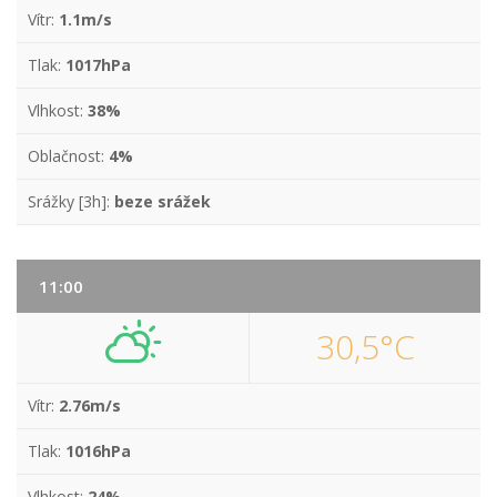
Vítr:
1.1m/s
Tlak:
1017hPa
Vlhkost:
38%
Oblačnost:
4%
Srážky [3h]:
beze srážek
11:00
30,5°C
Vítr:
2.76m/s
Tlak:
1016hPa
Vlhkost:
24%