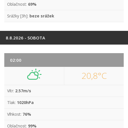
Oblačnost:
69%
Srážky [3h]:
beze srážek
8.8.2026 - SOBOTA
02:00
20,8°C
Vítr:
2.57m/s
Tlak:
1020hPa
Vlhkost:
76%
Oblačnost:
99%