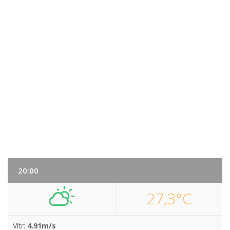
20:00
27,3°C
Vítr:
4.91m/s