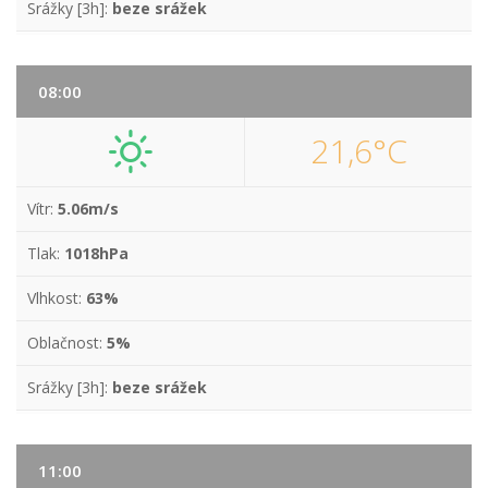
Srážky [3h]:
beze srážek
08:00
21,6°C
Vítr:
5.06m/s
Tlak:
1018hPa
Vlhkost:
63%
Oblačnost:
5%
Srážky [3h]:
beze srážek
11:00