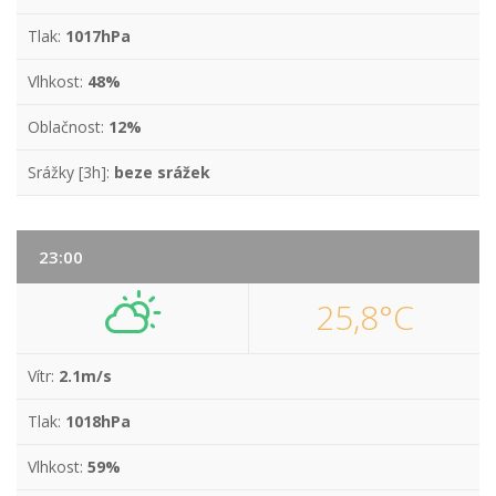
Tlak:
1017hPa
Vlhkost:
48%
Oblačnost:
12%
Srážky [3h]:
beze srážek
23:00
25,8°C
Vítr:
2.1m/s
Tlak:
1018hPa
Vlhkost:
59%