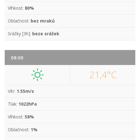
Vlhkost:
80%
Oblačnost:
bez mraků
Srážky [3h]:
beze srážek
08:00
21,4°C
Vítr:
1.55m/s
Tlak:
1022hPa
Vlhkost:
58%
Oblačnost:
1%