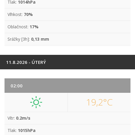
Tlak:
1014hPa
Vlhkost:
70%
Oblačnost:
17%
Srážky [3h]:
0,13 mm
11.8.2026 - ÚTERÝ
02:00
19,2°C
Vítr:
0.2m/s
Tlak:
1015hPa