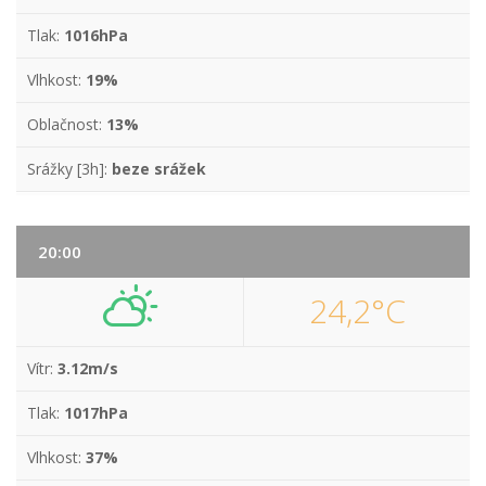
Tlak:
1016hPa
Vlhkost:
19%
Oblačnost:
13%
Srážky [3h]:
beze srážek
20:00
24,2°C
Vítr:
3.12m/s
Tlak:
1017hPa
Vlhkost:
37%