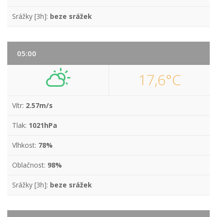
Srážky [3h]:
beze srážek
05:00
17,6°C
Vítr:
2.57m/s
Tlak:
1021hPa
Vlhkost:
78%
Oblačnost:
98%
Srážky [3h]:
beze srážek