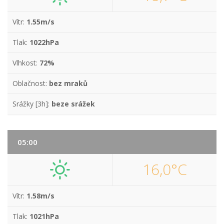
Vítr:
1.55m/s
Tlak:
1022hPa
Vlhkost:
72%
Oblačnost:
bez mraků
Srážky [3h]:
beze srážek
05:00
16,0°C
Vítr:
1.58m/s
Tlak:
1021hPa