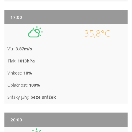
17:00
35,8°C
Vítr:
3.87m/s
Tlak:
1013hPa
Vlhkost:
18%
Oblačnost:
100%
Srážky [3h]:
beze srážek
20:00