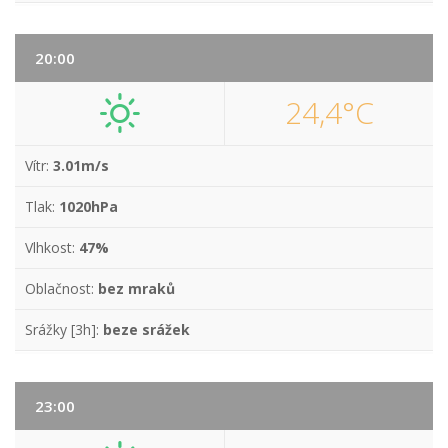
20:00
24,4°C
Vítr:
3.01m/s
Tlak:
1020hPa
Vlhkost:
47%
Oblačnost:
bez mraků
Srážky [3h]:
beze srážek
23:00