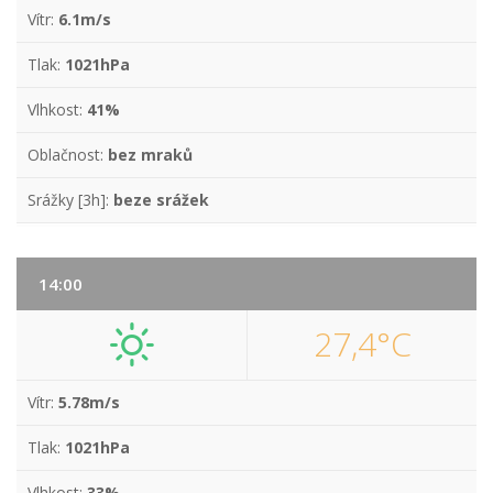
Vítr:
6.1m/s
Tlak:
1021hPa
Vlhkost:
41%
Oblačnost:
bez mraků
Srážky [3h]:
beze srážek
14:00
27,4°C
Vítr:
5.78m/s
Tlak:
1021hPa
Vlhkost:
33%