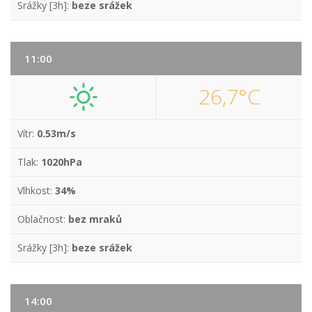
Srážky [3h]:
beze srážek
11:00
26,7°C
Vítr:
0.53m/s
Tlak:
1020hPa
Vlhkost:
34%
Oblačnost:
bez mraků
Srážky [3h]:
beze srážek
14:00