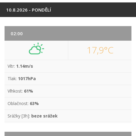
10.8.2026 - PONDĚLÍ
02:00
17,9°C
Vítr:
1.14m/s
Tlak:
1017hPa
Vlhkost:
61%
Oblačnost:
63%
Srážky [3h]:
beze srážek