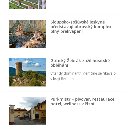
Sloupsko-šošůvské jeskyně
představují obrovský komplex
plný překvapení
Gotický Žebrák zažil husitské
obléhání
V tehdy dominantní němčině se říkávalo
v kraji Bettlem,...
Purkmistr – pivovar, restaurace,
hotel, wellness v Plzni