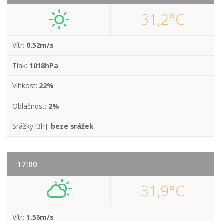
31,2°C
Vítr:
0.52m/s
Tlak:
1018hPa
Vlhkost:
22%
Oblačnost:
2%
Srážky [3h]:
beze srážek
17:00
31,9°C
Vítr:
1.56m/s