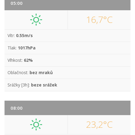
05:00
16,7°C
Vítr:
0.55m/s
Tlak:
1017hPa
Vlhkost:
62%
Oblačnost:
bez mraků
Srážky [3h]:
beze srážek
08:00
23,2°C